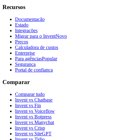
Recursos
Documentação
Estado
Integrações
Migrar para o Invent
Novo
Preços
Calculadora de custos
Enterprise
Para agências
Popular
Segurança
Portal de confiança
Comparar
Comparar tudo
Invent vs Chatbase
Invent vs Fin
Invent vs Voiceflow
Invent vs Botpress
Invent vs Manychat
Invent vs Crisp
Invent vs SiteGPT
Invent vs Tidio