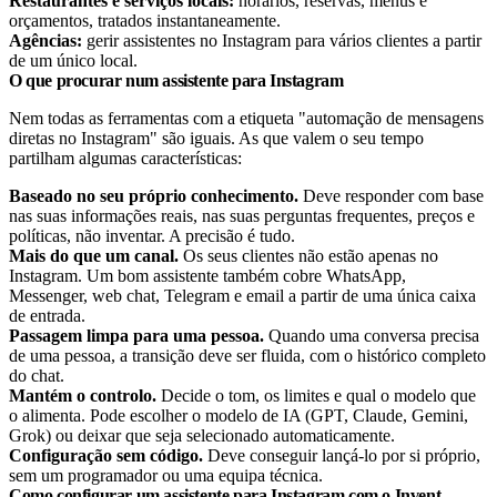
Restaurantes e serviços locais:
horários, reservas, menus e
orçamentos, tratados instantaneamente.
Agências:
gerir assistentes no Instagram para vários clientes a partir
de um único local.
O que procurar num assistente para Instagram
Nem todas as ferramentas com a etiqueta "automação de mensagens
diretas no Instagram" são iguais. As que valem o seu tempo
partilham algumas características:
Baseado no seu próprio conhecimento.
Deve responder com base
nas suas informações reais, nas suas perguntas frequentes, preços e
políticas, não inventar. A precisão é tudo.
Mais do que um canal.
Os seus clientes não estão apenas no
Instagram. Um bom assistente também cobre WhatsApp,
Messenger, web chat, Telegram e email a partir de uma única caixa
de entrada.
Passagem limpa para uma pessoa.
Quando uma conversa precisa
de uma pessoa, a transição deve ser fluida, com o histórico completo
do chat.
Mantém o controlo.
Decide o tom, os limites e qual o modelo que
o alimenta. Pode escolher o modelo de IA (GPT, Claude, Gemini,
Grok) ou deixar que seja selecionado automaticamente.
Configuração sem código.
Deve conseguir lançá-lo por si próprio,
sem um programador ou uma equipa técnica.
Como configurar um assistente para Instagram com o Invent