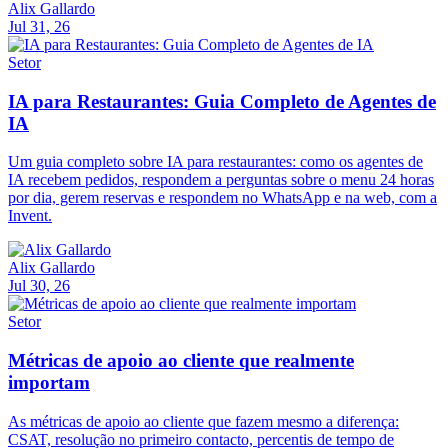
Alix Gallardo
Jul 31, 26
Setor
IA para Restaurantes: Guia Completo de Agentes de
IA
Um guia completo sobre IA para restaurantes: como os agentes de
IA recebem pedidos, respondem a perguntas sobre o menu 24 horas
por dia, gerem reservas e respondem no WhatsApp e na web, com a
Invent.
Alix Gallardo
Jul 30, 26
Setor
Métricas de apoio ao cliente que realmente
importam
As métricas de apoio ao cliente que fazem mesmo a diferença:
CSAT, resolução no primeiro contacto, percentis de tempo de