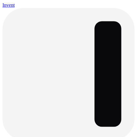
Invent