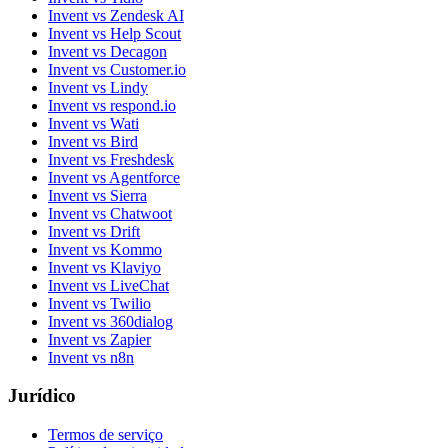
Invent vs Zendesk AI
Invent vs Help Scout
Invent vs Decagon
Invent vs Customer.io
Invent vs Lindy
Invent vs respond.io
Invent vs Wati
Invent vs Bird
Invent vs Freshdesk
Invent vs Agentforce
Invent vs Sierra
Invent vs Chatwoot
Invent vs Drift
Invent vs Kommo
Invent vs Klaviyo
Invent vs LiveChat
Invent vs Twilio
Invent vs 360dialog
Invent vs Zapier
Invent vs n8n
Jurídico
Termos de serviço