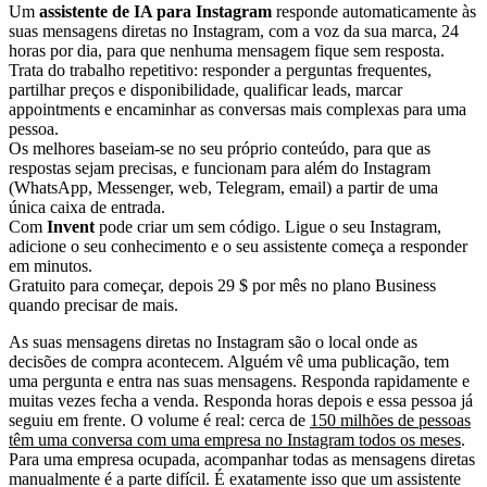
Um
assistente de IA para Instagram
responde automaticamente às
suas mensagens diretas no Instagram, com a voz da sua marca, 24
horas por dia, para que nenhuma mensagem fique sem resposta.
Trata do trabalho repetitivo: responder a perguntas frequentes,
partilhar preços e disponibilidade, qualificar leads, marcar
appointments e encaminhar as conversas mais complexas para uma
pessoa.
Os melhores baseiam-se no seu próprio conteúdo, para que as
respostas sejam precisas, e funcionam para além do Instagram
(WhatsApp, Messenger, web, Telegram, email) a partir de uma
única caixa de entrada.
Com
Invent
pode criar um sem código. Ligue o seu Instagram,
adicione o seu conhecimento e o seu assistente começa a responder
em minutos.
Gratuito para começar, depois 29 $ por mês no plano Business
quando precisar de mais.
As suas mensagens diretas no Instagram são o local onde as
decisões de compra acontecem. Alguém vê uma publicação, tem
uma pergunta e entra nas suas mensagens. Responda rapidamente e
muitas vezes fecha a venda. Responda horas depois e essa pessoa já
seguiu em frente. O volume é real: cerca de
150 milhões de pessoas
têm uma conversa com uma empresa no Instagram todos os meses
.
Para uma empresa ocupada, acompanhar todas as mensagens diretas
manualmente é a parte difícil. É exatamente isso que um assistente