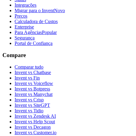
Integrações
Migrar para o Invent
Novo
Preços
Calculadora de Custos
Enterprise
Para Agências
Popular
Segurança
Portal de Confiança
Compare
Comparar tudo
Invent vs Chatbase
Invent vs Fin
Invent vs Voiceflow
Invent vs Botpress
Invent vs Manychat
Invent vs Crisp
Invent vs SiteGPT
Invent vs Tidio
Invent vs Zendesk AI
Invent vs Help Scout
Invent vs Decagon
Invent vs Customer.io