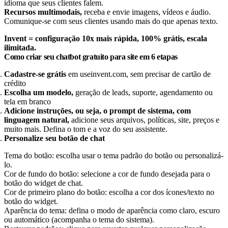
idioma que seus clientes falem.
Recursos multimodais,
receba e envie imagens, vídeos e áudio.
Comunique-se com seus clientes usando mais do que apenas texto.
Invent = configuração 10x mais rápida, 100% grátis, escala
ilimitada.
Como criar seu chatbot gratuito para site em 6 etapas
Cadastre-se grátis
em useinvent.com, sem precisar de cartão de
crédito
Escolha um modelo,
geração de leads, suporte, agendamento ou
tela em branco
Adicione instruções, ou seja, o prompt de sistema, com
linguagem natural,
adicione seus arquivos, políticas, site, preços e
muito mais. Defina o tom e a voz do seu assistente.
Personalize seu botão de chat
Tema do botão: escolha usar o tema padrão do botão ou personalizá-
lo.
Cor de fundo do botão: selecione a cor de fundo desejada para o
botão do widget de chat.
Cor de primeiro plano do botão: escolha a cor dos ícones/texto no
botão do widget.
Aparência do tema: defina o modo de aparência como claro, escuro
ou automático (acompanha o tema do sistema).