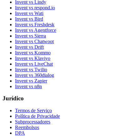
Invent vs Lindy
Invent vs respond.io
Invent vs Wati
Invent vs Bird
Invent vs Freshdesk
Invent vs Agentforce
Invent vs Sierra
Invent vs Chatwoot
Invent vs Drift
Invent vs Kommo
Invent vs Klaviyo
Invent vs LiveChat
Invent vs Twilio
Invent vs 360dialog
Invent vs Zapier
Invent vs n8n
Jurídico
Termos de Serviço
Política de Privacidade
Subprocessadores
Reembolsos
DPA