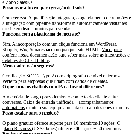
e Zoho SalesIQ
Posso usar a Invent para geração de leads?
Com certeza. A qualificação integrada, o agendamento de reuniões e
a integração com pipeline transformam automaticamente visitantes
do site em leads prontos para vendas.
Funciona com a plataforma do meu site?
Sim. A incorporação com um clique funciona em WordPress,
Shopify, Wix, Squarespace ou qualquer site HTML.
Você pode
conferir nossa documentação para saber mais sobre as integrações e
detalhes do Chat Bubble
.
Meus dados estão seguros?
Certificação SOC 2 Type 2
com
criptografia de nível enterprise
.
Perfeito para empresas que lidam com dados de clientes.
O que torna os chatbots com IA da Invent diferentes?
A memória de longo prazo lembra o contexto do cliente entre
conversas. Caixa de entrada unificada +
acompanhamentos
automáticos
mantêm sua equipe alinhada sem atualizações manuais.
Posso escalar para o negócio?
O plano gratuito
oferece suporte para 10 membros/10 ações.
O
plano Business
(US$29/mês) oferece 200 ações + 50 membros.
Preciso saber programar?