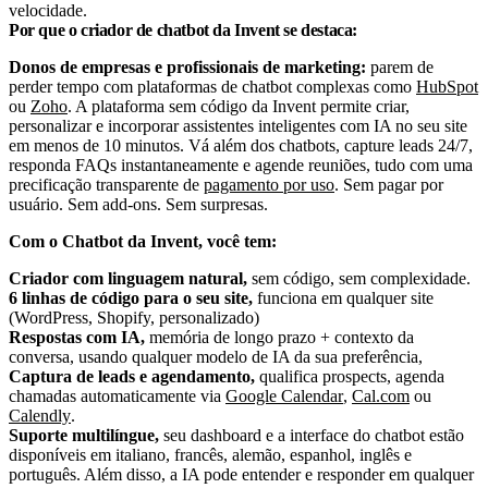
velocidade.
Por que o criador de chatbot da Invent se destaca:
Donos de empresas e profissionais de marketing:
parem de
perder tempo com plataformas de chatbot complexas como
HubSpot
ou
Zoho
. A plataforma sem código da Invent permite criar,
personalizar e incorporar assistentes inteligentes com IA no seu site
em menos de 10 minutos. Vá além dos chatbots, capture leads 24/7,
responda FAQs instantaneamente e agende reuniões, tudo com uma
precificação transparente de
pagamento por uso
. Sem pagar por
usuário. Sem add-ons. Sem surpresas.
Com o Chatbot da Invent, você tem:
Criador com linguagem natural,
sem código, sem complexidade.
6 linhas de código para o seu site,
funciona em qualquer site
(WordPress, Shopify, personalizado)
Respostas com IA,
memória de longo prazo + contexto da
conversa, usando qualquer modelo de IA da sua preferência,
Captura de leads e agendamento,
qualifica prospects, agenda
chamadas automaticamente via
Google Calendar
,
Cal.com
ou
Calendly
.
Suporte multilíngue,
seu dashboard e a interface do chatbot estão
disponíveis em italiano, francês, alemão, espanhol, inglês e
português. Além disso, a IA pode entender e responder em qualquer