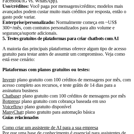
Facebook/IG vs. WhatsApp).
Uso/créditos:
Você paga por mensagens/créditos; modelos mais
avançados podem custar muito mais créditos por resposta, então o
gasto pode variar.
Enterprise/personalizado:
Normalmente começa em ~US$
300+/mês, com contratos personalizados para alto volume e
segurança/suporte adicionais.
5. Testes gratuitos de plataformas para criar chatbots com AI
A maioria das principais plataformas oferece algum tipo de acesso
gratuito para testar antes de assumir um compromisso. Veja como
está esse cenário:
Plataformas com planos gratuitos ou testes:
Invent
:
plano gratuito com 100 créditos de mensagens por mês, com
acesso completo aos recursos, e teste grátis de 14 dias para a
assinatura business
Chatbase
:
plano gratuito com 100 créditos de mensagens por mês
Botpress
:
plano gratuito com cobrança baseada em uso
Voiceflow
:
plano gratuito disponível
ManyChat
:
plano gratuito para automação básica
Guias relacionados
Como criar um assistente de AI para a sua empresa
Por que uma base de conhecimento é essencial para assistentes de