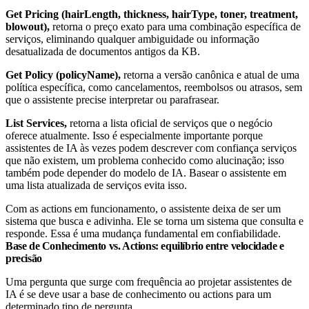
Get Pricing (hairLength, thickness, hairType, toner, treatment,
blowout),
retorna o preço exato para uma combinação específica de
serviços, eliminando qualquer ambiguidade ou informação
desatualizada de documentos antigos da KB.
Get Policy (policyName),
retorna a versão canônica e atual de uma
política específica, como cancelamentos, reembolsos ou atrasos, sem
que o assistente precise interpretar ou parafrasear.
List Services,
retorna a lista oficial de serviços que o negócio
oferece atualmente. Isso é especialmente importante porque
assistentes de IA às vezes podem descrever com confiança serviços
que não existem, um problema conhecido como alucinação; isso
também pode depender do modelo de IA. Basear o assistente em
uma lista atualizada de serviços evita isso.
Com as actions em funcionamento, o assistente deixa de ser um
sistema que busca e adivinha. Ele se torna um sistema que consulta e
responde. Essa é uma mudança fundamental em confiabilidade.
Base de Conhecimento vs. Actions: equilíbrio entre velocidade e
precisão
Uma pergunta que surge com frequência ao projetar assistentes de
IA é se deve usar a base de conhecimento ou actions para um
determinado tipo de pergunta.