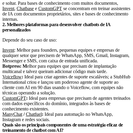
e soltar. Para bases de conhecimento com muitos documentos,
Invent
,
Chatbase
e
CustomGPT
se concentram em treinar assistentes
de IA com documentos proprietários, sites e bases de conhecimento
internas.
2. Melhores plataformas para desenvolver chatbots de IA
personalizados
Depende do seu caso de uso:
Invent
: Melhor para founders, pequenas equipes e empresas de
qualquer setor que precisem de WhatsApp, SMS, Gmail, Instagram,
Messenger e SMS, com caixa de entrada unificada.
Botpress: M
elhor para equipes que precisam de implantação
multicanal e talvez queiram adicionar código mais tarde.
Voiceflow
:
Ideal para criar agentes de suporte escaláveis; a StubHub
International criou e lançou um poderoso agente de suporte ao
cliente com AI em 90 dias usando o Voiceflow, com equipes não
técnicas operando a solução.
CustomGPT
:
Ideal para empresas que precisam de agentes treinados
com dados específicos do domínio, integrados às bases de
conhecimento existentes.
ManyChat
/
Chatfuel
:
Ideal para automação no WhatsApp,
Instagram e redes sociais.
Quais são os principais componentes de uma estratégia eficaz de
treinamento de chatbot com AI?