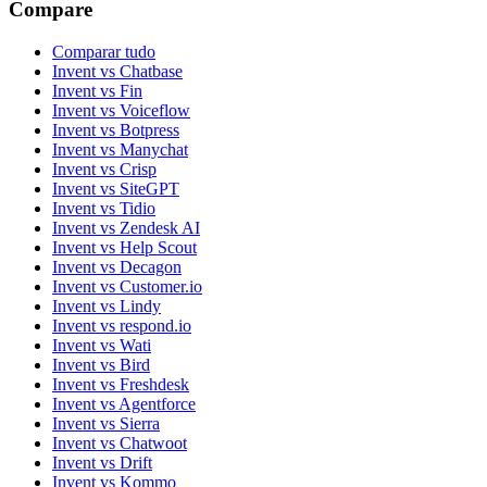
Compare
Comparar tudo
Invent vs Chatbase
Invent vs Fin
Invent vs Voiceflow
Invent vs Botpress
Invent vs Manychat
Invent vs Crisp
Invent vs SiteGPT
Invent vs Tidio
Invent vs Zendesk AI
Invent vs Help Scout
Invent vs Decagon
Invent vs Customer.io
Invent vs Lindy
Invent vs respond.io
Invent vs Wati
Invent vs Bird
Invent vs Freshdesk
Invent vs Agentforce
Invent vs Sierra
Invent vs Chatwoot
Invent vs Drift
Invent vs Kommo