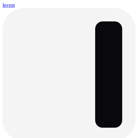
Invent