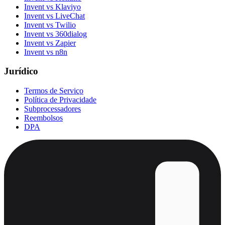
Invent vs Klaviyo
Invent vs LiveChat
Invent vs Twilio
Invent vs 360dialog
Invent vs Zapier
Invent vs n8n
Jurídico
Termos de Serviço
Política de Privacidade
Subprocessadores
Reembolsos
DPA