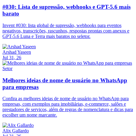
#030: Lista de supressão, webhooks e GPT-5.6 mais
barato
Invent #030: lista global de supressão, webhooks para eventos
negativos, transcrições, rascunhos, respostas prontas com anexos e
GPT-5.6 Luna e Terra mais baratos no seletor.
Arshad Yaseen
Jul 31, 26
Setor
Melhores ideias de nome de usuário no WhatsApp
para empresas
Confira as melhores ideias de nome de usuário no WhatsApp para
empresas, com exemplos para imobiliárias, e-commerce, salões e
prestadores de serviços, além de regras de nomenclatura e dicas para
escolher um nome marcante.
Alix Gallardo