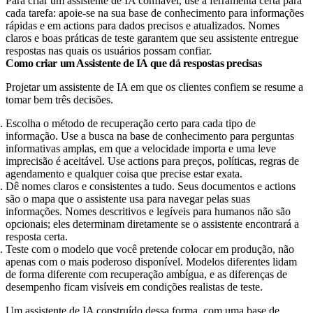
Para criar um assistente de IA confiável, use a ferramenta certa para
cada tarefa: apoie-se na sua base de conhecimento para informações
rápidas e em actions para dados precisos e atualizados. Nomes
claros e boas práticas de teste garantem que seu assistente entregue
respostas nas quais os usuários possam confiar.
Como criar um Assistente de IA que dá respostas precisas
Projetar um assistente de IA em que os clientes confiem se resume a
tomar bem três decisões.
Escolha o método de recuperação certo para cada tipo de
informação. Use a busca na base de conhecimento para perguntas
informativas amplas, em que a velocidade importa e uma leve
imprecisão é aceitável. Use actions para preços, políticas, regras de
agendamento e qualquer coisa que precise estar exata.
Dê nomes claros e consistentes a tudo. Seus documentos e actions
são o mapa que o assistente usa para navegar pelas suas
informações. Nomes descritivos e legíveis para humanos não são
opcionais; eles determinam diretamente se o assistente encontrará a
resposta certa.
Teste com o modelo que você pretende colocar em produção, não
apenas com o mais poderoso disponível. Modelos diferentes lidam
de forma diferente com recuperação ambígua, e as diferenças de
desempenho ficam visíveis em condições realistas de teste.
Um assistente de IA construído dessa forma, com uma base de