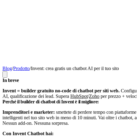
Blog
/
Prodotto
/
Invent: crea gratis un chatbot AI per il tuo sito
In breve
Invent = builder gratuito no-code di chatbot per siti web.
Configur
AI, qualificazione dei lead. Supera
HubSpot
/
Zoho
per prezzo + veloci
Perché il builder di chatbot di Invent è il migliore:
Imprenditori e marketer:
smettete di perdere tempo con piattaform
intelligenti nel tuo sito web in meno di 10 minuti. Vai oltre i chatbot,
Nessun add-on. Nessuna sorpresa.
Con Invent Chatbot hai: