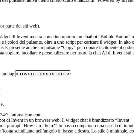
ri del pulsante, attiva i temi chiaro/scuro e nascondi “Powered by Invent
or parte dei siti web).
a copiare, incollare e personalizzare per usare la chat AI di Invent sul t
<invent-assistant>
l tuo tag
:
le.
i 24/7 automaticamente.