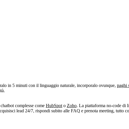
alo in 5 minuti con il linguaggio naturale, incorporalo ovunque,
paghi 
tà.
e chatbot complesse come
HubSpot
o
Zoho
. La piattaforma no-code di I
 acquisisci lead 24/7, rispondi subito alle FAQ e prenota meeting, tutto c