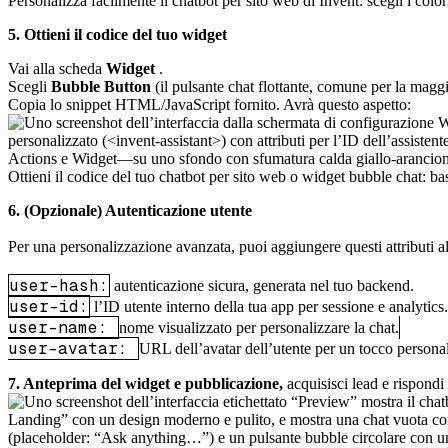
Personalizza facilmente il chatbot per sito web di Invent: scegli i colo
5. Ottieni il codice del tuo widget
Vai alla scheda
Widget
.
Scegli
Bubble Button
(il pulsante chat flottante, comune per la maggi
Copia lo snippet HTML/JavaScript fornito. Avrà questo aspetto:
Ottieni il codice del tuo chatbot per sito web o widget bubble chat: bast
6. (Opzionale) Autenticazione utente
Per una personalizzazione avanzata, puoi aggiungere questi attributi a
user-hash:
autenticazione sicura, generata nel tuo backend.
user-id:
l’ID utente interno della tua app per sessione e analytics.
user-name:
nome visualizzato per personalizzare la chat.
user-avatar:
URL dell’avatar dell’utente per un tocco persona
7. Anteprima del widget e pubblicazione,
acquisisci lead e rispond