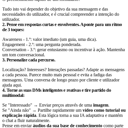
Tudo isto vai depender do objetivo da sua mensagem e das
necessidades do utilizador, e é crucial compreender a intenção do
utilizador.
2. Pense em respostas curtas e envolventes. Aponte para um ritmo
de 3 toques:
Awareness - 1.º: valor imediato (um guia, uma dica).
Engagement - 2.º: uma pergunta ponderada.
Conversation - 3.º: gerar entusiasmo ou incentivar à ação. Mantenha
um tom conversacional.
3. Personalize cada percurso.
Localização? Interesses? Interações passadas? Adapte as mensagens
a cada pessoa. Parece muito mais pessoal e evita a fadiga das
mensagens. Uma conversa de longo prazo por cliente e utilizador
ajuda aqui.
4. Torne as suas DMs inteligentes e reativas e tire partido do
multimodal:
Se "Interessado" → Enviar preços através de uma
imagem
.
Se "Ainda não" → Partilhe rapidamente um
vídeo como tutorial ou
explicação rápida
. Esta lógica torna a sua IA adaptativa e mantém
o chat a fluir naturalmente.
Pense em enviar
áudios da sua base de conhecimento
como parte