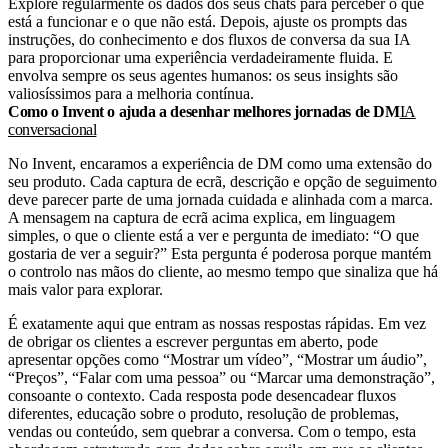
Explore regularmente os dados dos seus chats para perceber o que
está a funcionar e o que não está. Depois, ajuste os prompts das
instruções, do conhecimento e dos fluxos de conversa da sua IA
para proporcionar uma experiência verdadeiramente fluida. E
envolva sempre os seus agentes humanos: os seus insights são
valiosíssimos para a melhoria contínua.
Como o Invent o ajuda a desenhar melhores jornadas de DM
IA
conversacional
No Invent, encaramos a experiência de DM como uma extensão do
seu produto. Cada captura de ecrã, descrição e opção de seguimento
deve parecer parte de uma jornada cuidada e alinhada com a marca.
A mensagem na captura de ecrã acima explica, em linguagem
simples, o que o cliente está a ver e pergunta de imediato: “O que
gostaria de ver a seguir?” Esta pergunta é poderosa porque mantém
o controlo nas mãos do cliente, ao mesmo tempo que sinaliza que há
mais valor para explorar.
É exatamente aqui que entram as nossas respostas rápidas. Em vez
de obrigar os clientes a escrever perguntas em aberto, pode
apresentar opções como “Mostrar um vídeo”, “Mostrar um áudio”,
“Preços”, “Falar com uma pessoa” ou “Marcar uma demonstração”,
consoante o contexto. Cada resposta pode desencadear fluxos
diferentes, educação sobre o produto, resolução de problemas,
vendas ou conteúdo, sem quebrar a conversa. Com o tempo, esta