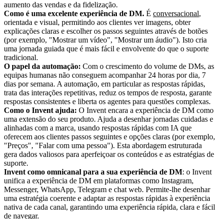
aumento das vendas e da fidelização.
Como é uma excelente experiência de DM.
É
conversacional
,
orientada e visual, permitindo aos clientes ver imagens, obter
explicações claras e escolher os passos seguintes através de botões
(por exemplo, "Mostrar um vídeo", "Mostrar um áudio"). Isto cria
uma jornada guiada que é mais fácil e envolvente do que o suporte
tradicional.
O papel da automação:
Com o crescimento do volume de DMs, as
equipas humanas não conseguem acompanhar 24 horas por dia, 7
dias por semana. A automação, em particular as respostas rápidas,
trata das interações repetitivas, reduz os tempos de resposta, garante
respostas consistentes e liberta os agentes para questões complexas.
Como o Invent ajuda:
O Invent encara a experiência de DM como
uma extensão do seu produto. Ajuda a desenhar jornadas cuidadas e
alinhadas com a marca, usando respostas rápidas com IA que
oferecem aos clientes passos seguintes e opções claras (por exemplo,
"Preços", "Falar com uma pessoa"). Esta abordagem estruturada
gera dados valiosos para aperfeiçoar os conteúdos e as estratégias de
suporte.
Invent como omnicanal para a sua experiência de DM
: o Invent
unifica a experiência de DM em plataformas como Instagram,
Messenger, WhatsApp, Telegram e chat web. Permite-lhe desenhar
uma estratégia coerente e adaptar as respostas rápidas à experiência
nativa de cada canal, garantindo uma experiência rápida, clara e fácil
de navegar.