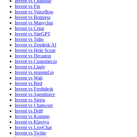
Invent vs Chatbase
Invent vs Fin
Invent vs Voiceflow
Invent vs Botpress
Invent vs Manychat
Invent vs Crisp
Invent vs SiteGPT
Invent vs Tidio
Invent vs Zendesk AI
Invent vs Help Scout
Invent vs Decagon
Invent vs Customer.io
Invent vs Lindy
Invent vs respond.io
Invent vs Wati
Invent vs Bird
Invent vs Freshdesk
Invent vs Agentforce
Invent vs Sierra
Invent vs Chatwoot
Invent vs Drift
Invent vs Kommo
Invent vs Klaviyo
Invent vs LiveChat
Invent vs Twilio