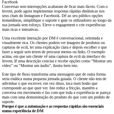
Conversas sem interrupções acabaram de ficar mais fáceis. Com o
Invent, pode agora implementar respostas rápidas dinâmicas nos
seus chats do Instagram e Facebook. Dê ao seu público opções
instantâneas, simplifique o suporte e guie os utilizadores ao longo da
sua jornada sem esforço. Eleve o engagement e crie experiências
mais ricas e interativas.
Uma excelente interação por DM é conversacional, orientada e
visualmente rica. Os clientes podem ver imagens de produtos ou
capturas de ecrã, ler uma explicação clara e depois escolher o que
fazer a seguir sem terem de procurar menus ou links. O exemplo
acima, em que um cliente vê uma captura de ecrã da interface do
Invent, lê uma descrição concisa e recebe opções como “Mostrar um
vídeo” ou “Mostrar um áudio”, ilustra bem isto.
Este tipo de fluxo transforma uma mensagem que de outra forma
seria estática numa pequena jornada guiada. O cliente não tem de
adivinhar o que escrever; em vez disso, toca num botão que
corresponde ao que quer ver. Isto reduz a fricção, mantém a
conversa em movimento e faz com que toda a experiência se pareça
mais com uma demonstração do produto do que com um pedido de
suporte.
Porque é que a automação e as respostas rápidas são essenciais
numa experiência de DM