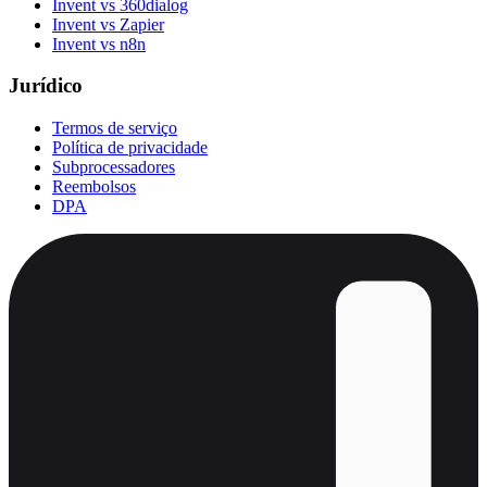
Invent vs 360dialog
Invent vs Zapier
Invent vs n8n
Jurídico
Termos de serviço
Política de privacidade
Subprocessadores
Reembolsos
DPA