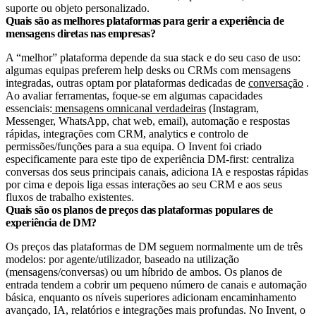
suporte ou objeto personalizado.
Quais são as melhores plataformas para gerir a experiência de
mensagens diretas nas empresas?
A “melhor” plataforma depende da sua stack e do seu caso de uso:
algumas equipas preferem help desks ou CRMs com mensagens
integradas, outras optam por plataformas dedicadas de
conversação
.
Ao avaliar ferramentas, foque-se em algumas capacidades
essenciais:
mensagens omnicanal verdadeiras
(Instagram,
Messenger, WhatsApp, chat web, email), automação e respostas
rápidas, integrações com CRM, analytics e controlo de
permissões/funções para a sua equipa. O Invent foi criado
especificamente para este tipo de experiência DM-first: centraliza
conversas dos seus principais canais, adiciona IA e respostas rápidas
por cima e depois liga essas interações ao seu CRM e aos seus
fluxos de trabalho existentes.
Quais são os planos de preços das plataformas populares de
experiência de DM?
Os preços das plataformas de DM seguem normalmente um de três
modelos: por agente/utilizador, baseado na utilização
(mensagens/conversas) ou um híbrido de ambos. Os planos de
entrada tendem a cobrir um pequeno número de canais e automação
básica, enquanto os níveis superiores adicionam encaminhamento
avançado, IA, relatórios e integrações mais profundas. No Invent, o