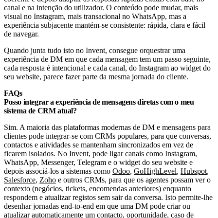
canal e na intenção do utilizador. O conteúdo pode mudar, mais
visual no Instagram, mais transacional no WhatsApp, mas a
experiência subjacente mantém-se consistente: rápida, clara e fácil
de navegar.
Quando junta tudo isto no Invent, consegue orquestrar uma
experiência de DM em que cada mensagem tem um passo seguinte,
cada resposta é intencional e cada canal, do Instagram ao widget do
seu website, parece fazer parte da mesma jornada do cliente.
FAQs
Posso integrar a experiência de mensagens diretas com o meu
sistema de CRM atual?
Sim. A maioria das plataformas modernas de DM e mensagens para
clientes pode integrar-se com CRMs populares, para que conversas,
contactos e atividades se mantenham sincronizados em vez de
ficarem isolados. No Invent, pode ligar canais como Instagram,
WhatsApp, Messenger, Telegram e o widget do seu website e
depois associá-los a sistemas como
Odoo
,
GoHighLevel
,
Hubspot
,
Salesforce
,
Zoho
e outros CRMs, para que os agentes possam ver o
contexto (negócios, tickets, encomendas anteriores) enquanto
respondem e atualizar registos sem sair da conversa. Isto permite-lhe
desenhar jornadas end-to-end em que uma DM pode criar ou
atualizar automaticamente um contacto, oportunidade, caso de