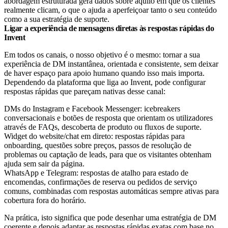
abordagem estruturada gera dados sobre aquilo em que os clientes
realmente clicam, o que o ajuda a aperfeiçoar tanto o seu conteúdo
como a sua estratégia de suporte.
Ligar a experiência de mensagens diretas às respostas rápidas do
Invent
Em todos os canais, o nosso objetivo é o mesmo: tornar a sua
experiência de DM instantânea, orientada e consistente, sem deixar
de haver espaço para apoio humano quando isso mais importa.
Dependendo da plataforma que liga ao Invent, pode configurar
respostas rápidas que pareçam nativas desse canal:
DMs do Instagram e Facebook Messenger: icebreakers
conversacionais e botões de resposta que orientam os utilizadores
através de FAQs, descoberta de produto ou fluxos de suporte.
Widget do website/chat em direto: respostas rápidas para
onboarding, questões sobre preços, passos de resolução de
problemas ou captação de leads, para que os visitantes obtenham
ajuda sem sair da página.​
WhatsApp e Telegram: respostas de atalho para estado de
encomendas, confirmações de reserva ou pedidos de serviço
comuns, combinadas com respostas automáticas sempre ativas para
cobertura fora do horário.
Na prática, isto significa que pode desenhar uma estratégia de DM
coerente e depois adaptar as respostas rápidas exatas com base no