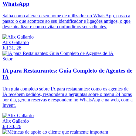
WhatsApp
Saiba como alterar o seu nome de utilizador no WhatsApp, passo a
passo: o que acontece ao seu identificador e ligações antigos, o que
deve atualizar e como evitar confundir os seus clientes.
Alix Gallardo
Jul 31, 26
Setor
IA para Restaurantes: Guia Completo de Agentes de
IA
Um guia completo sobre IA para restaurantes: como os agentes de
IA recebem pedidos, respondem a perguntas sobre o menu 24 horas
por dia, gerem reservas e respondem no WhatsApp e na web, com a
Invent.
Alix Gallardo
Jul 30, 26