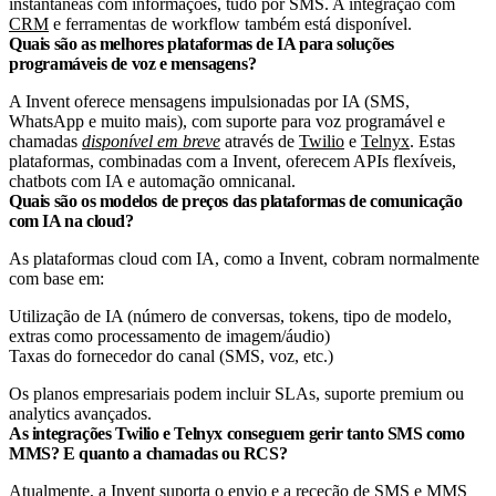
instantâneas com informações, tudo por SMS. A integração com
CRM
e ferramentas de workflow também está disponível.
Quais são as melhores plataformas de IA para soluções
programáveis de voz e mensagens?
A Invent oferece mensagens impulsionadas por IA (SMS,
WhatsApp e muito mais), com suporte para voz programável e
chamadas
disponível em breve
através de
Twilio
e
Telnyx
. Estas
plataformas, combinadas com a Invent, oferecem APIs flexíveis,
chatbots com IA e automação omnicanal.
Quais são os modelos de preços das plataformas de comunicação
com IA na cloud?
As plataformas cloud com IA, como a Invent, cobram normalmente
com base em:
Utilização de IA (número de conversas, tokens, tipo de modelo,
extras como processamento de imagem/áudio)
Taxas do fornecedor do canal (SMS, voz, etc.)
Os planos empresariais podem incluir SLAs, suporte premium ou
analytics avançados.
As integrações Twilio e Telnyx conseguem gerir tanto SMS como
MMS? E quanto a chamadas ou RCS?
Atualmente, a Invent suporta o envio e a receção de SMS e MMS