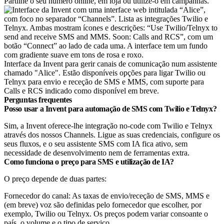
Partilhe o seu número online, em loja ou utilize-o em campanhas.
Interface da Invent para gerir canais de comunicação num assistente
chamado "Alice". Estão disponíveis opções para ligar Twilio ou
Telnyx para envio e receção de SMS e MMS, com suporte para
Calls e RCS indicado como disponível em breve.
Perguntas frequentes
Posso usar a Invent para automação de SMS com Twilio e Telnyx?
Sim, a Invent oferece-lhe integração no-code com Twilio e Telnyx
através dos nossos Channels. Ligue as suas credenciais, configure os
seus fluxos, e o seu assistente SMS com IA fica ativo, sem
necessidade de desenvolvimento nem de ferramentas extra.
Como funciona o preço para SMS e utilização de IA?
O preço depende de duas partes:
Fornecedor do canal: As taxas de envio/receção de SMS, MMS e
(em breve) voz são definidas pelo fornecedor que escolher, por
exemplo, Twilio ou Telnyx. Os preços podem variar consoante o
país, o volume e o tipo de serviço.