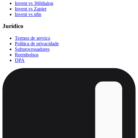
Invent vs 360dialog
Invent vs Zapier
Invent vs n8n
Jurídico
Termos de serviço
Política de privacidade
Subprocessadores
Reembolsos
DPA