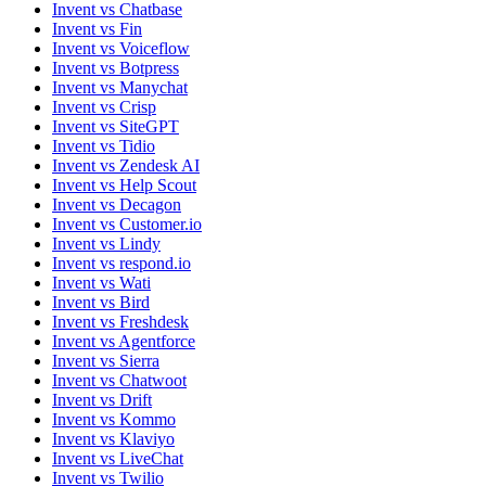
Invent vs Chatbase
Invent vs Fin
Invent vs Voiceflow
Invent vs Botpress
Invent vs Manychat
Invent vs Crisp
Invent vs SiteGPT
Invent vs Tidio
Invent vs Zendesk AI
Invent vs Help Scout
Invent vs Decagon
Invent vs Customer.io
Invent vs Lindy
Invent vs respond.io
Invent vs Wati
Invent vs Bird
Invent vs Freshdesk
Invent vs Agentforce
Invent vs Sierra
Invent vs Chatwoot
Invent vs Drift
Invent vs Kommo
Invent vs Klaviyo
Invent vs LiveChat
Invent vs Twilio