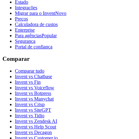
Estado
Integrações
Migrar para o Invent
Novo
Preços
Calculadora de custos
Enterprise
Para agências
Popular
Segurança
Portal de confiança
Comparar
Comparar tudo
Invent vs Chatbase
Invent vs Fin
Invent vs Voiceflow
Invent vs Botpress
Invent vs Manychat
Invent vs Crisp
Invent vs SiteGPT
Invent vs Tidio
Invent vs Zendesk AI
Invent vs Help Scout
Invent vs Decagon
Invent vs Customer.io