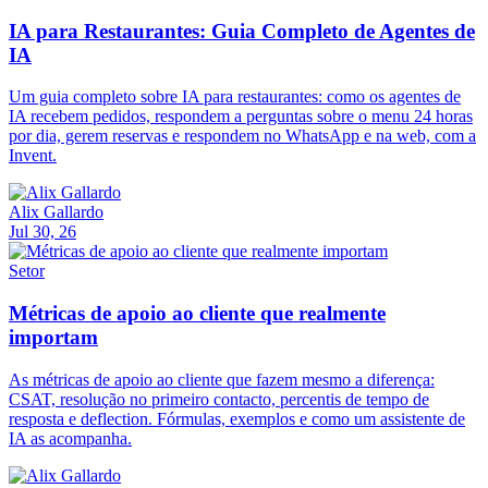
IA para Restaurantes: Guia Completo de Agentes de
IA
Um guia completo sobre IA para restaurantes: como os agentes de
IA recebem pedidos, respondem a perguntas sobre o menu 24 horas
por dia, gerem reservas e respondem no WhatsApp e na web, com a
Invent.
Alix Gallardo
Jul 30, 26
Setor
Métricas de apoio ao cliente que realmente
importam
As métricas de apoio ao cliente que fazem mesmo a diferença:
CSAT, resolução no primeiro contacto, percentis de tempo de
resposta e deflection. Fórmulas, exemplos e como um assistente de
IA as acompanha.