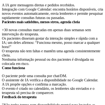
A IA gere mensagens diretas e pedidos recebidos.
Integração com Google Calendar: encontra horários disponíveis, cria
novos eventos automaticamente, envia lembretes e permite pesquisar
rapidamente consultas futuras ou passadas.
Pacientes mais satisfeitos, menos stress, agenda cheia
+30 novas consultas marcadas em apenas duas semanas sem
intervenção do terapeuta.
Os pacientes disseram gostar da interação simples e rápida com a
IA; um deles afirmou: “Funciona mesmo, posso marcar a qualquer
hora!”
O terapeuta não tem faltas e mantém uma agenda consistentemente
cheia.
Nenhuma informação pessoal ou dos pacientes é divulgada ou
colocada em risco.
Como funciona
O paciente pede uma consulta por chat/DM.
O assistente de IA verifica a disponibilidade no Google Calendar.
A IA propõe opções e confirma a marcação.
O evento é criado no calendário, os lembretes são enviados e o
terapeuta só precisa de comparecer.
Feedback do terapeuta
"Não tenho tempo nem disponibilidade mental para ler todas as