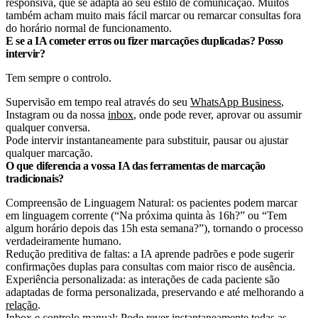
responsiva, que se adapta ao seu estilo de comunicação. Muitos
também acham muito mais fácil marcar ou remarcar consultas fora
do horário normal de funcionamento.
E se a IA cometer erros ou fizer marcações duplicadas? Posso
intervir?
Tem sempre o controlo.
Supervisão em tempo real através do seu
WhatsApp Business
,
Instagram ou da nossa
inbox
, onde pode rever, aprovar ou assumir
qualquer conversa.
Pode intervir instantaneamente para substituir, pausar ou ajustar
qualquer marcação.
O que diferencia a vossa IA das ferramentas de marcação
tradicionais?
Compreensão de Linguagem Natural: os pacientes podem marcar
em linguagem corrente (“Na próxima quinta às 16h?” ou “Tem
algum horário depois das 15h esta semana?”), tornando o processo
verdadeiramente humano.
Redução preditiva de faltas: a IA aprende padrões e pode sugerir
confirmações duplas para consultas com maior risco de ausência.
Experiência personalizada: as interações de cada paciente são
adaptadas de forma personalizada, preservando e até melhorando a
relação
.
Inbox e controlo manual:
Pode rever instantaneamente todas as