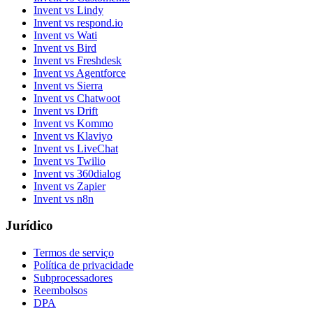
Invent vs Lindy
Invent vs respond.io
Invent vs Wati
Invent vs Bird
Invent vs Freshdesk
Invent vs Agentforce
Invent vs Sierra
Invent vs Chatwoot
Invent vs Drift
Invent vs Kommo
Invent vs Klaviyo
Invent vs LiveChat
Invent vs Twilio
Invent vs 360dialog
Invent vs Zapier
Invent vs n8n
Jurídico
Termos de serviço
Política de privacidade
Subprocessadores
Reembolsos
DPA