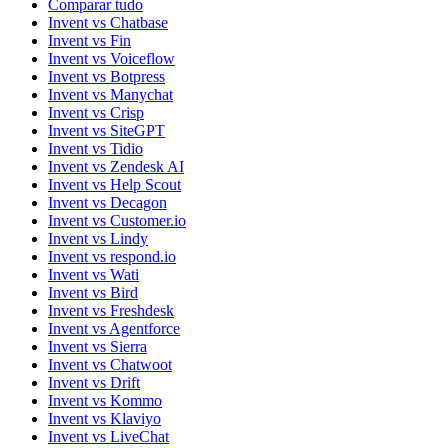
Comparar tudo
Invent vs Chatbase
Invent vs Fin
Invent vs Voiceflow
Invent vs Botpress
Invent vs Manychat
Invent vs Crisp
Invent vs SiteGPT
Invent vs Tidio
Invent vs Zendesk AI
Invent vs Help Scout
Invent vs Decagon
Invent vs Customer.io
Invent vs Lindy
Invent vs respond.io
Invent vs Wati
Invent vs Bird
Invent vs Freshdesk
Invent vs Agentforce
Invent vs Sierra
Invent vs Chatwoot
Invent vs Drift
Invent vs Kommo
Invent vs Klaviyo
Invent vs LiveChat