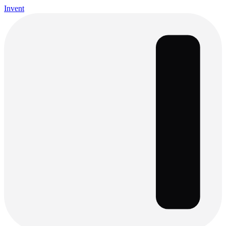
Invent