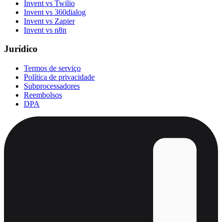
Invent vs Twilio
Invent vs 360dialog
Invent vs Zapier
Invent vs n8n
Jurídico
Termos de serviço
Política de privacidade
Subprocessadores
Reembolsos
DPA