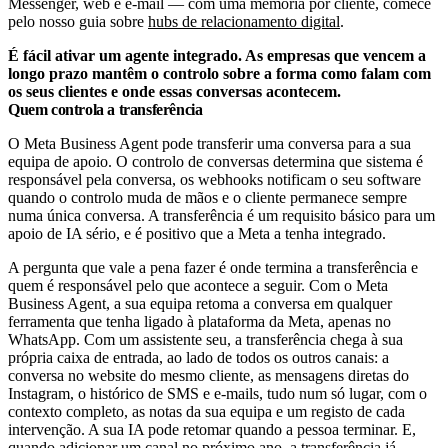
Messenger, web e e-mail — com uma memória por cliente, comece
pelo nosso guia sobre
hubs de relacionamento digital
.
É fácil ativar um agente integrado. As empresas que vencem a
longo prazo mantêm o controlo sobre a forma como falam com
os seus clientes e onde essas conversas acontecem.
Quem controla a transferência
O Meta Business Agent pode transferir uma conversa para a sua
equipa de apoio. O controlo de conversas determina que sistema é
responsável pela conversa, os webhooks notificam o seu software
quando o controlo muda de mãos e o cliente permanece sempre
numa única conversa. A transferência é um requisito básico para um
apoio de IA sério, e é positivo que a Meta a tenha integrado.
A pergunta que vale a pena fazer é onde termina a transferência e
quem é responsável pelo que acontece a seguir. Com o Meta
Business Agent, a sua equipa retoma a conversa em qualquer
ferramenta que tenha ligado à plataforma da Meta, apenas no
WhatsApp. Com um assistente seu, a transferência chega à sua
própria caixa de entrada, ao lado de todos os outros canais: a
conversa no website do mesmo cliente, as mensagens diretas do
Instagram, o histórico de SMS e e-mails, tudo num só lugar, com o
contexto completo, as notas da sua equipa e um registo de cada
intervenção. A sua IA pode retomar quando a pessoa terminar. E,
quando adicionar um canal no próximo ano, a transferência já