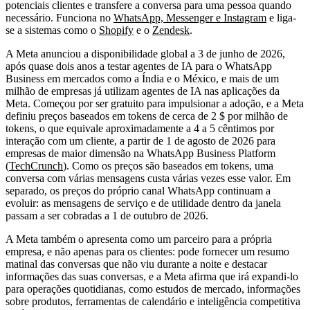
potenciais clientes e transfere a conversa para uma pessoa quando
necessário. Funciona no
WhatsApp, Messenger e Instagram
e liga-
se a sistemas como o
Shopify
e o
Zendesk
.
A Meta anunciou a disponibilidade global a 3 de junho de 2026,
após quase dois anos a testar agentes de IA para o WhatsApp
Business em mercados como a Índia e o México, e mais de um
milhão de empresas já utilizam agentes de IA nas aplicações da
Meta. Começou por ser gratuito para impulsionar a adoção, e a Meta
definiu preços baseados em tokens de cerca de 2 $ por milhão de
tokens, o que equivale aproximadamente a 4 a 5 cêntimos por
interação com um cliente, a partir de 1 de agosto de 2026 para
empresas de maior dimensão na WhatsApp Business Platform
(
TechCrunch
). Como os preços são baseados em tokens, uma
conversa com várias mensagens custa várias vezes esse valor. Em
separado, os preços do próprio canal WhatsApp continuam a
evoluir: as mensagens de serviço e de utilidade dentro da janela
passam a ser cobradas a 1 de outubro de 2026.
A Meta também o apresenta como um parceiro para a própria
empresa, e não apenas para os clientes: pode fornecer um resumo
matinal das conversas que não viu durante a noite e destacar
informações das suas conversas, e a Meta afirma que irá expandi-lo
para operações quotidianas, como estudos de mercado, informações
sobre produtos, ferramentas de calendário e inteligência competitiva