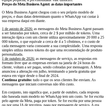
Preços do Meta Business Agent: as datas importantes
O Meta Business Agent chegou com o seu próprio modelo de
preços, e duas datas determinam quanto o WhatsApp vai custar à
sua empresa daqui em diante.
1 de agosto de 2026:
as mensagens do Meta Business Agent passam
a ser faturadas por token, cerca de 2 $ por milhão de tokens. Uma
interação típica com um cliente utiliza aproximadamente 20 000 a 25
000 tokens, o que equivale a cerca de 4 a 5 cêntimos, e o custo de
cada mensagem varia consoante a sua complexidade. Uma resposta
simples utiliza menos tokens do que uma recomendação de produto
personalizada.
1 de outubro de 2026:
as mensagens de serviço, as respostas em
formato livre que as empresas enviam na janela de 24 horas do
cliente, voltam a ser pagas, sendo cobradas por mensagem. A Meta
anunciou a alteração em julho, terminando a janela gratuita que
estava em vigor desde o final de 2024.
Continua gratuito:
tudo o que os seus clientes lhe enviam. As
mensagens que iniciam conversas não têm custo.
Em conjunto, isto significa que, a partir de outubro, cada resposta
não baseada num modelo no WhatsApp tem um custo. Se for escrita
pelo agente da Meta, paga por token. Se for escrita por uma pessoa
ou por uma IA de terceiros, paga por mensagem de serviço. A era