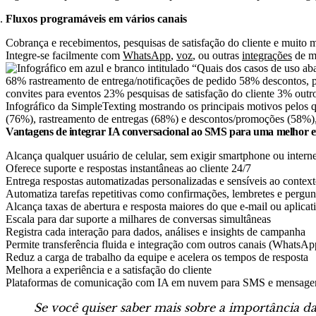
Fluxos programáveis em vários canais
Cobrança e recebimentos, pesquisas de satisfação do cliente e muito m
Integre-se facilmente com
WhatsApp
,
voz
, ou outras
integrações
de me
Infográfico da SimpleTexting mostrando os principais motivos pelos 
(76%), rastreamento de entregas (68%) e descontos/promoções (58%),
Vantagens de integrar IA conversacional ao SMS para uma melhor ex
Alcança qualquer usuário de celular, sem exigir smartphone ou interne
Oferece suporte e respostas instantâneas ao cliente 24/7
Entrega respostas automatizadas personalizadas e sensíveis ao contex
Automatiza tarefas repetitivas como confirmações, lembretes e pergun
Alcança taxas de abertura e resposta maiores do que e-mail ou aplicat
Escala para dar suporte a milhares de conversas simultâneas
Registra cada interação para dados, análises e insights de campanha
Permite transferência fluida e integração com outros canais (WhatsAp
Reduz a carga de trabalho da equipe e acelera os tempos de resposta
Melhora a experiência e a satisfação do cliente
Plataformas de comunicação com IA em nuvem para SMS e mensagens 
Se você quiser saber mais sobre a importância da