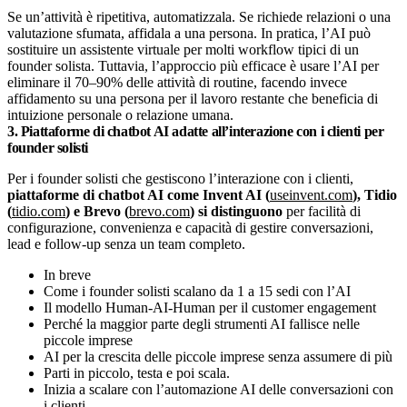
Se un’attività è ripetitiva, automatizzala. Se richiede relazioni o una
valutazione sfumata, affidala a una persona. In pratica, l’AI può
sostituire un assistente virtuale per molti workflow tipici di un
founder solista. Tuttavia, l’approccio più efficace è usare l’AI per
eliminare il 70–90% delle attività di routine, facendo invece
affidamento su una persona per il lavoro restante che beneficia di
intuizione personale o relazione umana.
3. Piattaforme di chatbot AI adatte all’interazione con i clienti per
founder solisti
Per i founder solisti che gestiscono l’interazione con i clienti,
piattaforme di chatbot AI come Invent AI (
useinvent.com
), Tidio
(
tidio.com
) e Brevo (
brevo.com
) si distinguono
per facilità di
configurazione, convenienza e capacità di gestire conversazioni,
lead e follow-up senza un team completo.
In breve
Come i founder solisti scalano da 1 a 15 sedi con l’AI
Il modello Human-AI-Human per il customer engagement
Perché la maggior parte degli strumenti AI fallisce nelle
piccole imprese
AI per la crescita delle piccole imprese senza assumere di più
Parti in piccolo, testa e poi scala.
Inizia a scalare con l’automazione AI delle conversazioni con
i clienti