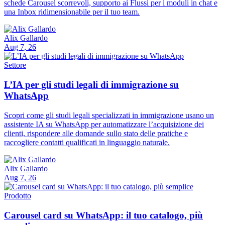
schede Carousel scorrevoli, supporto ai Flussi per i moduli in chat e
una Inbox ridimensionabile per il tuo team.
Alix Gallardo
Aug 7, 26
Settore
L’IA per gli studi legali di immigrazione su
WhatsApp
Scopri come gli studi legali specializzati in immigrazione usano un
assistente IA su WhatsApp per automatizzare l’acquisizione dei
clienti, rispondere alle domande sullo stato delle pratiche e
raccogliere contatti qualificati in linguaggio naturale.
Alix Gallardo
Aug 7, 26
Prodotto
Carousel card su WhatsApp: il tuo catalogo, più