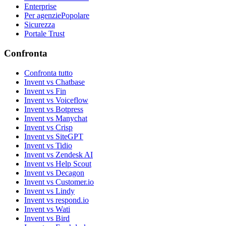
Enterprise
Per agenzie
Popolare
Sicurezza
Portale Trust
Confronta
Confronta tutto
Invent vs Chatbase
Invent vs Fin
Invent vs Voiceflow
Invent vs Botpress
Invent vs Manychat
Invent vs Crisp
Invent vs SiteGPT
Invent vs Tidio
Invent vs Zendesk AI
Invent vs Help Scout
Invent vs Decagon
Invent vs Customer.io
Invent vs Lindy
Invent vs respond.io
Invent vs Wati
Invent vs Bird