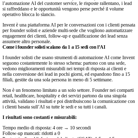
l’automazione AI del customer service, le risposte rallentano, i lead
si raffreddano e le opportunità vengono perse perché il volume
operativo blocca lo slancio.
Invent è una piattaforma AI per le conversazioni con i clienti pensata
per founder solisti e aziende multi-sede che vogliono automatizzare
engagement dei clienti, follow-up e qualificazione dei lead senza
assumere altro personale.
Come i founder solisti scalano da 1 a 15 sedi con l’AI
I founder solisti che usano strumenti di automazione AI come Invent
seguono costantemente lo stesso schema: partono con una sede,
vedono miglioramenti misurabili nei tempi di risposta ai clienti e
nella conversione dei lead in pochi giorni, ed espandono fino a 15
filiali, gestite da una sola persona in meno di 5 settimane.
Non è un fenomeno limitato a un solo settore. Founder nei comparti
retail, healthcare, hospitality e dei servizi partono da una singola
attività, validano i risultati e poi distribuiscono la comunicazione con
i clienti basata sull’AI su tutte le sedi e su tutti i canali.
I risultati sono costanti e misurabili:
Tempo medio di risposta: 4 ore → 10 secondi
Follow-up mancati: ridotti a 0