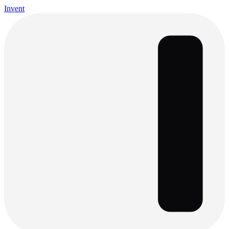
Invent