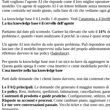
Tutti vogliono l’agente AI che risponde come il loro miglior operatore
modello. Un agente di supporto AI è un lettore brillante senza memoria 
come costruirla nel modo giusto, sulla base di ciò che vediamo ogni g
La knowledge base è il Livello 1 di quattro. Vedi
l’anatomia a 4 livell
La tua knowledge base è il cervello dell’agente
Partiamo dal dato più scomodo. Gartner ha rilevato che solo il
14%
de
problema e, quando i team analizzano il perché, la causa è quasi sempr
Un agente AI non risolve da solo questo problema. Può rispondere solo
lasciare che il modello improvvisi sulla base del proprio addestramento 
riflettono davvero le tue policy (
Salesforce
).
Per questo la knowledge base non è un nice-to-have da aggiungere in s
Questa guida spiega il come: cosa inserirci e come modellarla perché
Cosa inserire nella tua knowledge base
Parti dalle domande che i clienti fanno davvero, non dai contenuti che
Le FAQ principali.
Le domande che generano il maggior numero di cont
Le policy.
Resi, rimborsi, spedizioni, fatturazione, cancellazioni, garan
Contenuti di prodotto e guide pratiche.
Configurazione, utilizzo, tr
Risposte su account e processi.
Come cambiare piano, aggiornare i dati
Le tue vere conversazioni passate.
Vecchi ticket e chat sono oro, per
linguaggio.