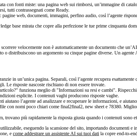
agine web, documenti, immagini, perfino audio, così l’agente risponde 
owledge base mirata che copre alla perfezione le tue prime cinquanta dom
correre velocemente non è automaticamente un documento che un’AI può
sto o distribuiscono un argomento su cinque pagine diverse. Un agente A
anzie in un’unica pagina. Separali, così l’agente recupera esattamente q
tagli. Le risposte nascoste rischiano di non essere trovate.
articolo?" funziona meglio di "Informazioni su resi e cambi". Rispecchia
ndizioni esplicite. I contenuti vaghi producono risposte vaghe.
i aiutano l’agente ad analizzare e recuperare le informazioni, e aiutano 
am, trovano più rapidamente la risposta giusta quando i contenuti sono eti
 utilizzabile, eseguendo la scansione del sito, importando documenti e i
ione, e
come addestrare un assistente AI sui tuoi dati
la copre end-to-end