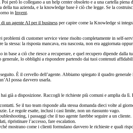
. Poi però lo collegano a un help center obsoleto e a una cartella piena 
della tua azienda, e la knowledge base è ciò che legge. Se la costruisci 
iorno in
Invent
.
i di un agente AI per il business
per capire come la Knowledge si integra 
i problemi di customer service viene risolto completamente in self-servi
e la stessa: la risposta mancava, era nascosta, non era aggiornata oppure
 in base a ciò che riesce a recuperare, e quel recupero dipende dalla tu
generale, lo obblighi a rispondere partendo dai tuoi contenuti affidabili 
eguito. È il cervello dell’agente. Abbiamo spiegato il quadro generale
 un’AI possa davvero usarla.
 hai già a disposizione. Raccogli le richieste più comuni e amplia da lì
atti. Se il tuo team risponde alla stessa domanda dieci volte al giorn
zie. Le regole esatte, inclusi i casi limite, non un riassunto vago.
oubleshooting, i passaggi che il tuo agente farebbe seguire a un cliente.
, ripristinare l’accesso, fare escalation.
ché mostrano come i clienti formulano davvero le richieste e quali rispos