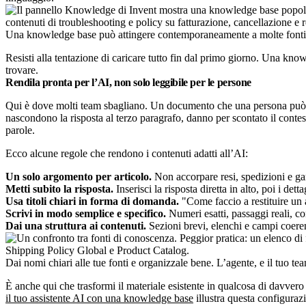
Una knowledge base può attingere contemporaneamente a molte fonti: p
Resisti alla tentazione di caricare tutto fin dal primo giorno. Una kn
trovare.
Rendila pronta per l’AI, non solo leggibile per le persone
Qui è dove molti team sbagliano. Un documento che una persona può s
nascondono la risposta al terzo paragrafo, danno per scontato il conte
parole.
Ecco alcune regole che rendono i contenuti adatti all’AI:
Un solo argomento per articolo.
Non accorpare resi, spedizioni e gar
Metti subito la risposta.
Inserisci la risposta diretta in alto, poi i det
Usa titoli chiari in forma di domanda.
"Come faccio a restituire un 
Scrivi in modo semplice e specifico.
Numeri esatti, passaggi reali, co
Dai una struttura ai contenuti.
Sezioni brevi, elenchi e campi coerent
Dai nomi chiari alle tue fonti e organizzale bene. L’agente, e il tuo te
È anche qui che trasformi il materiale esistente in qualcosa di davvero
il tuo assistente AI con una knowledge base
illustra questa configuraz