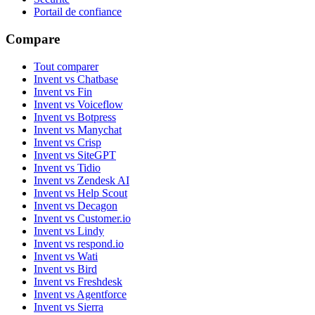
Portail de confiance
Compare
Tout comparer
Invent vs Chatbase
Invent vs Fin
Invent vs Voiceflow
Invent vs Botpress
Invent vs Manychat
Invent vs Crisp
Invent vs SiteGPT
Invent vs Tidio
Invent vs Zendesk AI
Invent vs Help Scout
Invent vs Decagon
Invent vs Customer.io
Invent vs Lindy
Invent vs respond.io
Invent vs Wati
Invent vs Bird
Invent vs Freshdesk
Invent vs Agentforce
Invent vs Sierra