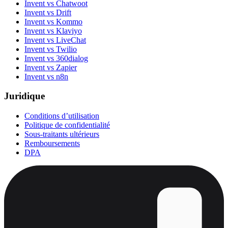
Invent vs Chatwoot
Invent vs Drift
Invent vs Kommo
Invent vs Klaviyo
Invent vs LiveChat
Invent vs Twilio
Invent vs 360dialog
Invent vs Zapier
Invent vs n8n
Juridique
Conditions d’utilisation
Politique de confidentialité
Sous-traitants ultérieurs
Remboursements
DPA