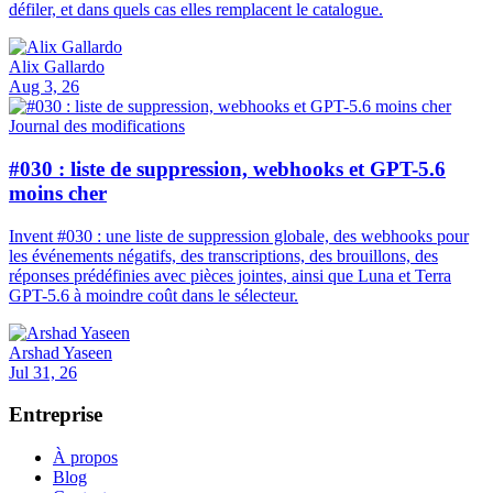
défiler, et dans quels cas elles remplacent le catalogue.
Alix Gallardo
Aug 3, 26
Journal des modifications
#030 : liste de suppression, webhooks et GPT-5.6
moins cher
Invent #030 : une liste de suppression globale, des webhooks pour
les événements négatifs, des transcriptions, des brouillons, des
réponses prédéfinies avec pièces jointes, ainsi que Luna et Terra
GPT-5.6 à moindre coût dans le sélecteur.
Arshad Yaseen
Jul 31, 26
Entreprise
À propos
Blog