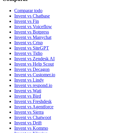
Comparar todo
Invent vs Chatbase
Invent vs Fin
Invent vs Voiceflow
Invent vs Botpress
Invent vs Manychat
Invent vs Crisp
Invent vs SiteGPT
Invent vs Tidio
Invent vs Zendesk AI
Invent vs Help Scout
Invent vs Decagon
Invent vs Customer.io
Invent vs Lindy
Invent vs respond.io
Invent vs Wati
Invent vs Bird
Invent vs Freshdesk
Invent vs Agentforce
Invent vs Sierra
Invent vs Chatwoot
Invent vs Drift
Invent vs Kommo