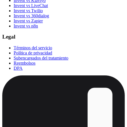
Invent vs Klaviyo
Invent vs LiveChat
Invent vs Twilio
Invent vs 360dialog
Invent vs Zapier
Invent vs n8n
Legal
Términos del servicio
Política de privacidad
Subencargados del tratamiento
Reembolsos
DPA