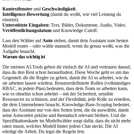
Kontextfenster
und
Geschwindigkeit
.
Intelligence-Bewertung
(damit du weißt, wie viel Leistung du
einsetzt).
Unterstützte Eingaben:
Text, Bilder, Dokumente, Audio, Video.
Veröffentlichungsdatum
und Knowledge Cutoff.
Lass den Wähler auf
Auto
stehen, damit dein Assistant zum besten
Modell routet – oder wähle manuell, wenn du genau weißt, was die
Aufgabe braucht.
Warum das wichtig ist
Die meisten AI-Tools geben dir einfach die AI und vertrauen darauf,
dass du den Rest schon herausfindest. Diese Woche geht es um das
Gegenteil: dir die Regler zu geben, damit die AI so arbeitet, wie du
sie arbeiten lassen würdest. Benutzerdefinierte Rollen (vollständiges
RBAC, in jedem Plan) bedeuten, dass dein Team so arbeiten kann,
wie es ohnehin schon arbeitet – mit der Sicherheit, sensible
Ressourcen zu schützen, und der Flexibilität, jede Rolle zu erstellen,
die dein Unternehmen braucht. Knowledge-Base-Scoping bedeutet,
dass der Assistant nur von den Seiten lernt, die du auswählst, damit
seine Antworten präzise und thematisch relevant bleiben. Und die
Spezifikationskarte im Modellwähler sorgt dafür, dass du nicht mehr
raten musst, welches Modell hinter jedem Chat steckt. Die AI
erledigt die Arbeit. Du legst die Regeln fest.