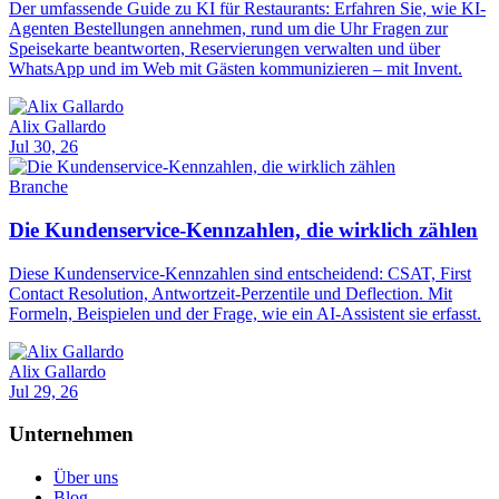
Der umfassende Guide zu KI für Restaurants: Erfahren Sie, wie KI-
Agenten Bestellungen annehmen, rund um die Uhr Fragen zur
Speisekarte beantworten, Reservierungen verwalten und über
WhatsApp und im Web mit Gästen kommunizieren – mit Invent.
Alix Gallardo
Jul 30, 26
Branche
Die Kundenservice-Kennzahlen, die wirklich zählen
Diese Kundenservice-Kennzahlen sind entscheidend: CSAT, First
Contact Resolution, Antwortzeit-Perzentile und Deflection. Mit
Formeln, Beispielen und der Frage, wie ein AI-Assistent sie erfasst.
Alix Gallardo
Jul 29, 26
Unternehmen
Über uns
Blog