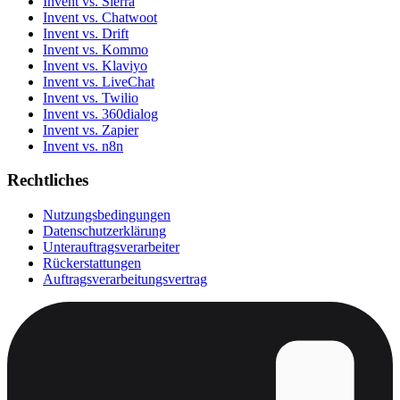
Invent vs. Sierra
Invent vs. Chatwoot
Invent vs. Drift
Invent vs. Kommo
Invent vs. Klaviyo
Invent vs. LiveChat
Invent vs. Twilio
Invent vs. 360dialog
Invent vs. Zapier
Invent vs. n8n
Rechtliches
Nutzungsbedingungen
Datenschutzerklärung
Unterauftragsverarbeiter
Rückerstattungen
Auftragsverarbeitungsvertrag