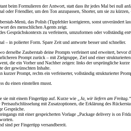
nt beim Formulieren der Antwort, statt dass ihr jedes Mal bei null anf
mal oder Friendlier, um den Ton anzupassen, Shorter, um sie zu kürzen
es Gesprächskontexts zu verfeinern, umzuformen oder vollständig entw
l – in polierter Form. Spare Zeit und antworte besser und schneller.
 wo derselbe Zauberstab deine Prompts verfeinert und erweitert, bevor d
licheren Prompt zurück – mit Zielgruppe, Ziel und einer strukturierten 
n kurzer Prompt, rechts ein verfeinerter, vollständig strukturierter Prom
s du einen einstellen musst.
e sie mit einem Fingertipp auf. Kurze wie
„Ja, wir liefern am Freitag.
e Preisaufschlüsselung mit Zusatzoptionen, die Erklärung des Rückers
ige Gespräche.
 sind per Fingertipp versandbereit.