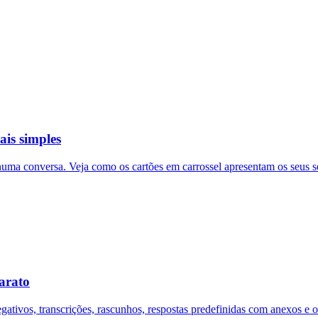
ais simples
ma conversa. Veja como os cartões em carrossel apresentam os seus se
arato
gativos, transcrições, rascunhos, respostas predefinidas com anexos e