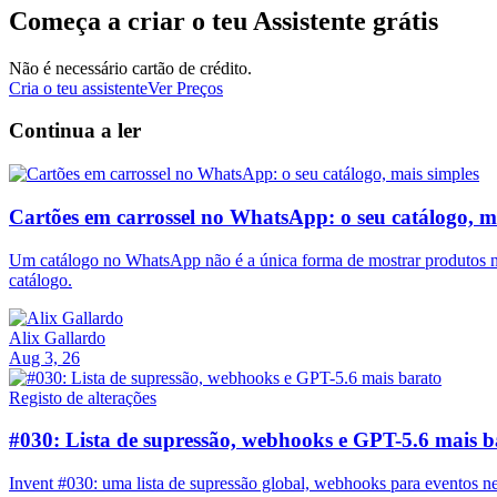
Começa a criar o teu Assistente grátis
Não é necessário cartão de crédito.
Cria o teu assistente
Ver Preços
Continua a ler
Cartões em carrossel no WhatsApp: o seu catálogo, m
Um catálogo no WhatsApp não é a única forma de mostrar produtos nu
catálogo.
Alix Gallardo
Aug 3, 26
Registo de alterações
#030: Lista de supressão, webhooks e GPT-5.6 mais b
Invent #030: uma lista de supressão global, webhooks para eventos ne