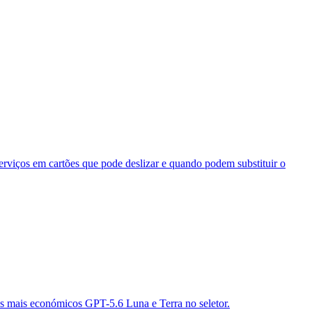
rviços em cartões que pode deslizar e quando podem substituir o
 os mais económicos GPT-5.6 Luna e Terra no seletor.