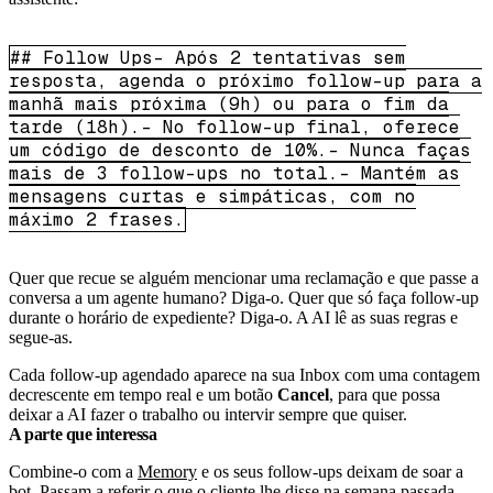
## Follow Ups- Após 2 tentativas sem
resposta, agenda o próximo follow-up para a
manhã mais próxima (9h) ou para o fim da
tarde (18h).- No follow-up final, oferece
um código de desconto de 10%.- Nunca faças
mais de 3 follow-ups no total.- Mantém as
mensagens curtas e simpáticas, com no
máximo 2 frases.
Quer que recue se alguém mencionar uma reclamação e que passe a
conversa a um agente humano? Diga-o. Quer que só faça follow-up
durante o horário de expediente? Diga-o. A AI lê as suas regras e
segue-as.
Cada follow-up agendado aparece na sua Inbox com uma contagem
decrescente em tempo real e um botão
Cancel
, para que possa
deixar a AI fazer o trabalho ou intervir sempre que quiser.
A parte que interessa
Combine-o com a
Memory
e os seus follow-ups deixam de soar a
bot. Passam a referir o que o cliente lhe disse na semana passada,