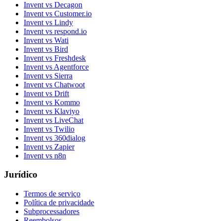
Invent vs Decagon
Invent vs Customer.io
Invent vs Lindy
Invent vs respond.io
Invent vs Wati
Invent vs Bird
Invent vs Freshdesk
Invent vs Agentforce
Invent vs Sierra
Invent vs Chatwoot
Invent vs Drift
Invent vs Kommo
Invent vs Klaviyo
Invent vs LiveChat
Invent vs Twilio
Invent vs 360dialog
Invent vs Zapier
Invent vs n8n
Jurídico
Termos de serviço
Política de privacidade
Subprocessadores
Reembolsos