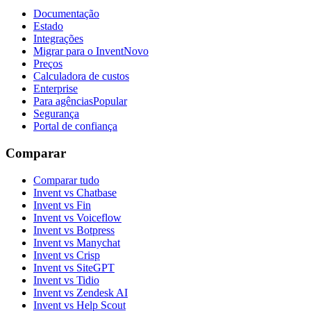
Documentação
Estado
Integrações
Migrar para o Invent
Novo
Preços
Calculadora de custos
Enterprise
Para agências
Popular
Segurança
Portal de confiança
Comparar
Comparar tudo
Invent vs Chatbase
Invent vs Fin
Invent vs Voiceflow
Invent vs Botpress
Invent vs Manychat
Invent vs Crisp
Invent vs SiteGPT
Invent vs Tidio
Invent vs Zendesk AI
Invent vs Help Scout