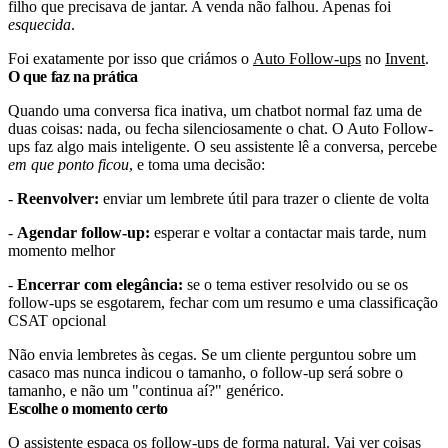
filho que precisava de jantar. A venda não falhou. Apenas foi
esquecida
.
Foi exatamente por isso que criámos o
Auto Follow-ups
no
Invent
.
O que faz na prática
Quando uma conversa fica inativa, um chatbot normal faz uma de
duas coisas: nada, ou fecha silenciosamente o chat. O Auto Follow-
ups faz algo mais inteligente. O seu assistente lê a conversa, percebe
em que ponto ficou
, e toma uma decisão:
-
Reenvolver:
enviar um lembrete útil para trazer o cliente de volta
-
Agendar follow-up:
esperar e voltar a contactar mais tarde, num
momento melhor
-
Encerrar com elegância:
se o tema estiver resolvido ou se os
follow-ups se esgotarem, fechar com um resumo e uma classificação
CSAT opcional
Não envia lembretes às cegas. Se um cliente perguntou sobre um
casaco mas nunca indicou o tamanho, o follow-up será sobre o
tamanho, e não um "continua aí?" genérico.
Escolhe o momento certo
O assistente espaça os follow-ups de forma natural. Vai ver coisas