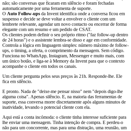
não; são conversas que ficaram em silêncio e foram fechadas
automaticamente por uma ferramenta de suporte.
O
Auto Follow-ups
da Invent identifica onde a conversa ficou em
suspenso e decide se deve voltar a envolver o cliente com um
lembrete relevante, agendar um novo contacto ou encerrar de forma
elegante com um resumo e um pedido de CSAT.
Os clientes podem definir o seu próprio ritmo ("faz follow-up dentro
de 24 horas") e o assistente lembra-se disso e age em conformidade.
Controla a lógica em linguagem simples: número máximo de follow-
ups, o timing, a oferta, o comprimento da mensagem. Sem código.
Funciona no WhatsApp, Instagram, Messenger e muito mais, com
um único botão, e liga-se à Memory da Invent para que o contexto
acompanhe o cliente em todos os canais.
Um cliente pergunta pelos seus preços às 21h. Responde-lhe. Ele
fica em silêncio.
E pronto. Nada de "deixe-me pensar nisso" nem "depois digo-lhe
alguma coisa". Apenas silêncio. E, na maioria das ferramentas de
suporte, essa conversa morre discretamente após alguns minutos de
inatividade, levando o potencial cliente com ela.
Aqui está a conta incómoda: o cliente tinha interesse suficiente para
lhe enviar uma mensagem. Tinha intenção de compra. E perdeu-o
não para um concorrente, mas para uma distração, uma reunião, um