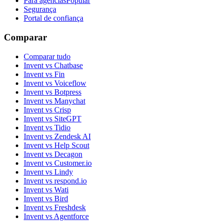
Para agências
Popular
Segurança
Portal de confiança
Comparar
Comparar tudo
Invent vs Chatbase
Invent vs Fin
Invent vs Voiceflow
Invent vs Botpress
Invent vs Manychat
Invent vs Crisp
Invent vs SiteGPT
Invent vs Tidio
Invent vs Zendesk AI
Invent vs Help Scout
Invent vs Decagon
Invent vs Customer.io
Invent vs Lindy
Invent vs respond.io
Invent vs Wati
Invent vs Bird
Invent vs Freshdesk
Invent vs Agentforce