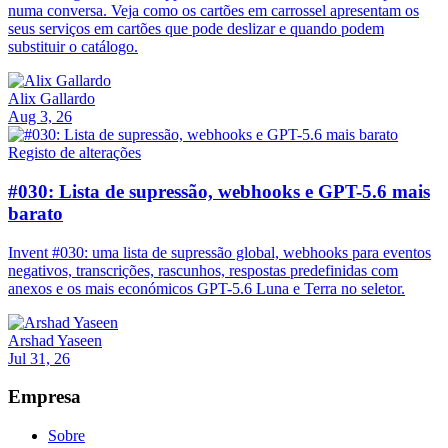
numa conversa. Veja como os cartões em carrossel apresentam os
seus serviços em cartões que pode deslizar e quando podem
substituir o catálogo.
Alix Gallardo
Aug 3, 26
Registo de alterações
#030: Lista de supressão, webhooks e GPT-5.6 mais
barato
Invent #030: uma lista de supressão global, webhooks para eventos
negativos, transcrições, rascunhos, respostas predefinidas com
anexos e os mais económicos GPT-5.6 Luna e Terra no seletor.
Arshad Yaseen
Jul 31, 26
Empresa
Sobre