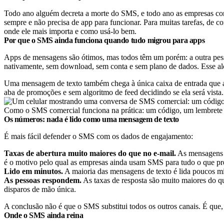
Todo ano alguém decreta a morte do SMS, e todo ano as empresas con
sempre e não precisa de app para funcionar. Para muitas tarefas, de
onde ele mais importa e como usá-lo bem.
Por que o SMS ainda funciona quando tudo migrou para apps
Apps de mensagens são ótimos, mas todos têm um porém: a outra pes
nativamente, sem download, sem conta e sem plano de dados. Esse al
Uma mensagem de texto também chega à única caixa de entrada que as
aba de promoções e sem algoritmo de feed decidindo se ela será vista
Como o SMS comercial funciona na prática: um código, um lembrete 
Os números: nada é lido como uma mensagem de texto
É mais fácil defender o SMS com os dados de engajamento:
Taxas de abertura muito maiores do que no e-mail.
As mensagens d
é o motivo pelo qual as empresas ainda usam SMS para tudo o que prec
Lido em minutos.
A maioria das mensagens de texto é lida poucos mi
As pessoas respondem.
As taxas de resposta são muito maiores do qu
disparos de mão única.
A conclusão não é que o SMS substitui todos os outros canais. É que, 
Onde o SMS ainda reina