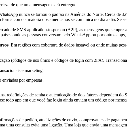
erteza de que uma mensagem será entregue.
hatsApp nunca se tornou o padrão na América do Norte. Cerca de 
 forma como a maioria dos americanos se comunica no dia a dia. Se s
cado de SMS application-to-person (A2P), as mensagens que empresas
aíses onde as pessoas conversam pelo WhatsApp ou por outros apps, a
rsos.
Em regiões com cobertura de dados instável ou onde muitas pess
ansacionais e marketing.
o enviadas por empresas.
s, redefinições de senha e autenticação de dois fatores dependem do 
quase todo app em que você faz login ainda enviam um código por mensa
firmações de pedido, atualizações de envio, comprovantes de pagamento
nfirma uma consulta evita uma ligação. Uma loja que envia uma mensag