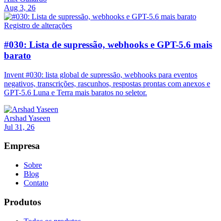
Aug 3, 26
Registro de alterações
#030: Lista de supressão, webhooks e GPT-5.6 mais
barato
Invent #030: lista global de supressão, webhooks para eventos
negativos, transcrições, rascunhos, respostas prontas com anexos e
GPT-5.6 Luna e Terra mais baratos no seletor.
Arshad Yaseen
Jul 31, 26
Empresa
Sobre
Blog
Contato
Produtos