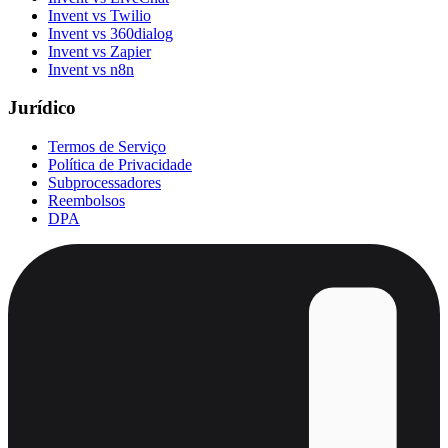
Invent vs Twilio
Invent vs 360dialog
Invent vs Zapier
Invent vs n8n
Jurídico
Termos de Serviço
Política de Privacidade
Subprocessadores
Reembolsos
DPA