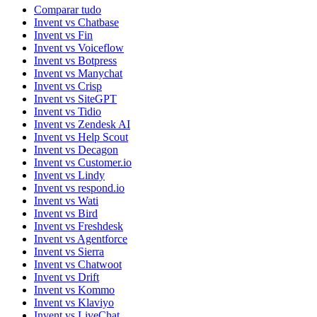
Comparar tudo
Invent vs Chatbase
Invent vs Fin
Invent vs Voiceflow
Invent vs Botpress
Invent vs Manychat
Invent vs Crisp
Invent vs SiteGPT
Invent vs Tidio
Invent vs Zendesk AI
Invent vs Help Scout
Invent vs Decagon
Invent vs Customer.io
Invent vs Lindy
Invent vs respond.io
Invent vs Wati
Invent vs Bird
Invent vs Freshdesk
Invent vs Agentforce
Invent vs Sierra
Invent vs Chatwoot
Invent vs Drift
Invent vs Kommo
Invent vs Klaviyo
Invent vs LiveChat