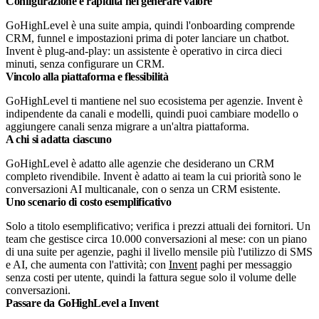
Configurazione e rapidità nel generare valore
GoHighLevel è una suite ampia, quindi l'onboarding comprende
CRM, funnel e impostazioni prima di poter lanciare un chatbot.
Invent è plug-and-play: un assistente è operativo in circa dieci
minuti, senza configurare un CRM.
Vincolo alla piattaforma e flessibilità
GoHighLevel ti mantiene nel suo ecosistema per agenzie. Invent è
indipendente da canali e modelli, quindi puoi cambiare modello o
aggiungere canali senza migrare a un'altra piattaforma.
A chi si adatta ciascuno
GoHighLevel è adatto alle agenzie che desiderano un CRM
completo rivendibile. Invent è adatto ai team la cui priorità sono le
conversazioni AI multicanale, con o senza un CRM esistente.
Uno scenario di costo esemplificativo
Solo a titolo esemplificativo; verifica i prezzi attuali dei fornitori.
Un
team che gestisce circa 10.000 conversazioni al mese: con un piano
di una suite per agenzie, paghi il livello mensile più l'utilizzo di SMS
e AI, che aumenta con l'attività; con
Invent
paghi per messaggio
senza costi per utente, quindi la fattura segue solo il volume delle
conversazioni.
Passare da GoHighLevel a Invent