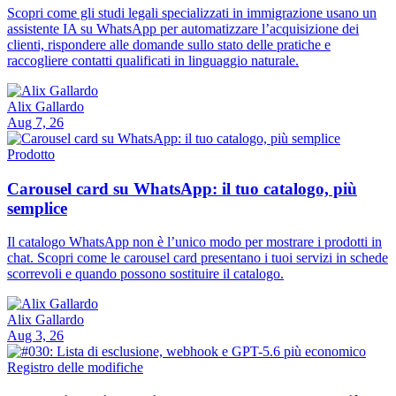
Scopri come gli studi legali specializzati in immigrazione usano un
assistente IA su WhatsApp per automatizzare l’acquisizione dei
clienti, rispondere alle domande sullo stato delle pratiche e
raccogliere contatti qualificati in linguaggio naturale.
Alix Gallardo
Aug 7, 26
Prodotto
Carousel card su WhatsApp: il tuo catalogo, più
semplice
Il catalogo WhatsApp non è l’unico modo per mostrare i prodotti in
chat. Scopri come le carousel card presentano i tuoi servizi in schede
scorrevoli e quando possono sostituire il catalogo.
Alix Gallardo
Aug 3, 26
Registro delle modifiche