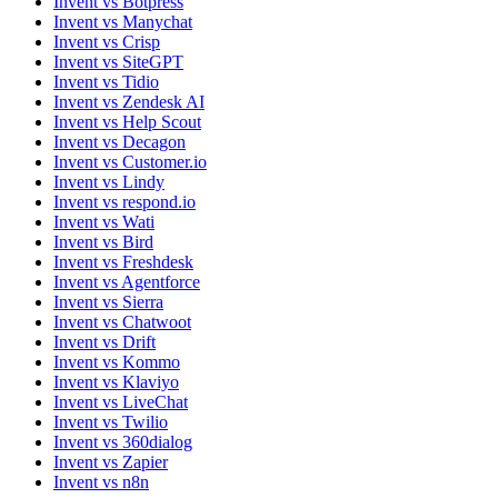
Invent vs Botpress
Invent vs Manychat
Invent vs Crisp
Invent vs SiteGPT
Invent vs Tidio
Invent vs Zendesk AI
Invent vs Help Scout
Invent vs Decagon
Invent vs Customer.io
Invent vs Lindy
Invent vs respond.io
Invent vs Wati
Invent vs Bird
Invent vs Freshdesk
Invent vs Agentforce
Invent vs Sierra
Invent vs Chatwoot
Invent vs Drift
Invent vs Kommo
Invent vs Klaviyo
Invent vs LiveChat
Invent vs Twilio
Invent vs 360dialog
Invent vs Zapier
Invent vs n8n