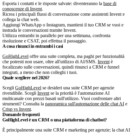
Esporta i contatti e le risposte salvate: diventeranno la
base di
conoscenze di Invent
.
Ricrea i principali flussi di conversazione come assistenti Invent e
collega la chat web.
Aggiungi WhatsApp o Instagram, mantieni il tuo CRM se vuoi e
instrada le conversazioni tramite Invent.
Utilizza entrambi in parallelo per una settimana, confronta
risoluzione e CSAT, poi effettua il passaggio.
A cosa rinunci in entrambi i casi
GoHighLevel
offre una suite completa, ma paghi per funzionalità
che potresti non usare, oltre all'utilizzo di AI/SMS.
Invent
è
focalizzato sulle conversazioni, quindi rinunci a CRM e funnel
integrati, a meno che non colleghi i tuoi.
Quale scegliere nel 2026?
Scegli
GoHighLevel
se desideri una suite CRM per agenzie
rivendibile. Scegli
Invent
se la priorità è l'automazione AI
multicanale con prezzi basati sull'utilizzo.
Vuoi confrontare altri
strumenti? Consulta la
panoramica sull'automazione delle chat AI
e
Crisp vs Invent
.
Domande frequenti
GoHighLevel è un CRM o una piattaforma di chatbot?
È principalmente una suite CRM e marketing per agenzie; la chat AI