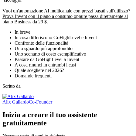
passaggio.
Vuoi un'automazione AI multicanale con prezzi basati sull'utilizzo?
Prova Invent con il piano a consumo oppure passa direttamente al
piano Business da 29 $
.
In breve
In cosa differiscono GoHighLevel e Invent
Confronto delle funzionalità
Uno sguardo più approfondito
Uno scenario di costo esemplificativo
Passare da GoHighLevel a Invent
A cosa rinunci in entrambi i casi
Quale scegliere nel 2026?
Domande frequenti
Scritto da
Alix Gallardo
Co-Founder
Inizia a creare il tuo assistente
gratuitamente
Nessuna carta di credito richiesta.