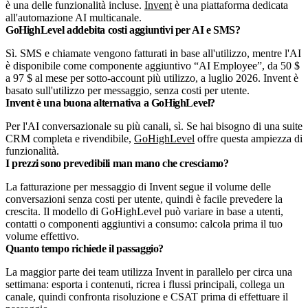
è una delle funzionalità incluse.
Invent
è una piattaforma dedicata
all'automazione AI multicanale.
GoHighLevel addebita costi aggiuntivi per AI e SMS?
Sì. SMS e chiamate vengono fatturati in base all'utilizzo, mentre l'AI
è disponibile come componente aggiuntivo “AI Employee”, da 50 $
a 97 $ al mese per sotto-account più utilizzo, a luglio 2026. Invent è
basato sull'utilizzo per messaggio, senza costi per utente.
Invent è una buona alternativa a GoHighLevel?
Per l'AI conversazionale su più canali, sì. Se hai bisogno di una suite
CRM completa e rivendibile,
GoHighLevel
offre questa ampiezza di
funzionalità.
I prezzi sono prevedibili man mano che cresciamo?
La fatturazione per messaggio di Invent segue il volume delle
conversazioni senza costi per utente, quindi è facile prevedere la
crescita. Il modello di GoHighLevel può variare in base a utenti,
contatti o componenti aggiuntivi a consumo: calcola prima il tuo
volume effettivo.
Quanto tempo richiede il passaggio?
La maggior parte dei team utilizza Invent in parallelo per circa una
settimana: esporta i contenuti, ricrea i flussi principali, collega un
canale, quindi confronta risoluzione e CSAT prima di effettuare il