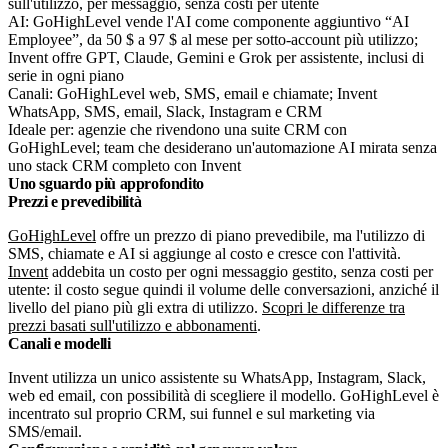
sull'utilizzo, per messaggio, senza costi per utente
AI: GoHighLevel vende l'AI come componente aggiuntivo “AI
Employee”, da 50 $ a 97 $ al mese per sotto-account più utilizzo;
Invent offre GPT, Claude, Gemini e Grok per assistente, inclusi di
serie in ogni piano
Canali: GoHighLevel web, SMS, email e chiamate; Invent
WhatsApp, SMS, email, Slack, Instagram e CRM
Ideale per: agenzie che rivendono una suite CRM con
GoHighLevel; team che desiderano un'automazione AI mirata senza
uno stack CRM completo con Invent
Uno sguardo più approfondito
Prezzi e prevedibilità
GoHighLevel
offre un prezzo di piano prevedibile, ma l'utilizzo di
SMS, chiamate e AI si aggiunge al costo e cresce con l'attività.
Invent
addebita un costo per ogni messaggio gestito, senza costi per
utente: il costo segue quindi il volume delle conversazioni, anziché il
livello del piano più gli extra di utilizzo.
Scopri le differenze tra
prezzi basati sull'utilizzo e abbonamenti
.
Canali e modelli
Invent utilizza un unico assistente su WhatsApp, Instagram, Slack,
web ed email, con possibilità di scegliere il modello. GoHighLevel è
incentrato sul proprio CRM, sui funnel e sul marketing via
SMS/email.