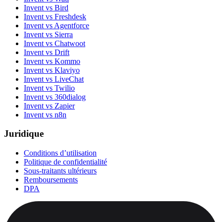
Invent vs Bird
Invent vs Freshdesk
Invent vs Agentforce
Invent vs Sierra
Invent vs Chatwoot
Invent vs Drift
Invent vs Kommo
Invent vs Klaviyo
Invent vs LiveChat
Invent vs Twilio
Invent vs 360dialog
Invent vs Zapier
Invent vs n8n
Juridique
Conditions d’utilisation
Politique de confidentialité
Sous-traitants ultérieurs
Remboursements
DPA