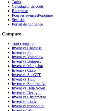
Tarifs
Calculateur de coûts
Entreprise
Pour les agences
Populaire
Sécurité
Portail de confiance
Compare
Tout comparer
Invent vs Chatbase
Invent vs Fin
Invent vs Voiceflow
Invent vs Botpress
Invent vs Manychat
Invent vs Crisp
Invent vs SiteGPT
Invent vs Tidio
Invent vs Zendesk AI
Invent vs Help Scout
Invent vs Decagon
Invent vs Customer.io
Invent vs Lindy
Invent vs respond.io
Invent vs Wati