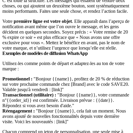
C’est toute la structure. Les messages qui essaient de vendre deux
choses, ou qui ajoutent un deuxième bouton, sont systématiquement
moins performants. Faites une seule chose, et rendez l’action facile.
Votre
première ligne est votre objet
. Elle apparaît dans l’aperçu de
notification avant même que l’on ouvre le message, et les gens
décident en quelques secondes. Soyez précis : « Votre remise de 20
% expire ce soir » est plus efficace que « Nous avons une offre
exclusive pour vous ». Mettez le bénéfice en avant, pas le nom de
votre marque, et n’utilisez l’urgence que lorsqu’elle est réelle.
Exemples de modèles de diffusion WhatsApp
Utilisez-les comme points de départ et adaptez-les au ton de votre
marque :
Promotionnel :
"Bonjour {{name}}, profitez de 20 % de réduction
sur votre prochaine commande chez [Brand] avec le code SAVE20.
Valable jusqu'à vendredi : [link]"
Transactionnel (utilitaire) :
"Bonjour {{name}}, votre commande
n°{{order_id}} est confirmée. Livraison prévue : {{date}}.
Répondez si vous avez besoin d'aide."
Réengagement :
"Bonjour {{name}}, cela fait un moment. Nous
avons ajouté de nouvelles fonctionnalités depuis votre dernière
visite. Voici les nouveautés : [link]"
Chacun comprend un jeton de personnalisation, une seule mise à