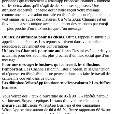
personnes qui recherchent « whatsapp broadcast channel » tombent
sur les deux, alors qu’il s’agit de deux choses opposées. Une
diffusion est privée : chaque destinataire reçoit votre message
comme une conversation normale en tête-à-tête, peut répondre, et ne
voit jamais les autres destinataires. Un WhatsApp Channel est un
flux public à sens unique avec uniquement des réactions par emoji
— plus proche d’un flux social que d’un message.
Utilisez les diffusions pour les clients.
Offres, rappels et suivis qui
appellent une réponse. Les réponses arrivent dans votre boîte de
réception et deviennent des conversations.
Utilisez les Channels pour une audience.
Des mises à jour de type
actualités pour des abonnés, plus proches d’un flux social que d’un
message.
Pour une messagerie business qui convertit, les diffusions
l’emportent.
Les Channels n’ont ni listes d’opt-in, ni segmentation,
ni réponses en tête-à-tête ; ils ne peuvent donc pas faire le travail de
campagne couvert dans ce guide.
Les diffusions WhatsApp fonctionnent-elles vraiment ? Les chiffres
honnêtes
Vous verrez des « taux d’ouverture de 95 à 98 % » répétés partout
sur internet. Soyez sceptique. Le taux d’ouverture crédible et
mesuré
des diffusions WhatsApp Business et des campagnes
WhatsApp se situe autour de
60 à 68 %
, Braze rapportant 68 % sur