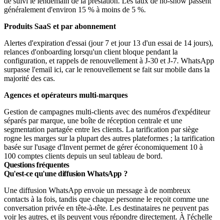
de suivi le lendemain de la prestation. Les taux de no-show passent
généralement d'environ 15 % à moins de 5 %.
Produits SaaS et par abonnement
Alertes d'expiration d'essai (jour 7 et jour 13 d'un essai de 14 jours),
relances d'onboarding lorsqu'un client bloque pendant la
configuration, et rappels de renouvellement à J-30 et J-7. WhatsApp
surpasse l'email ici, car le renouvellement se fait sur mobile dans la
majorité des cas.
Agences et opérateurs multi-marques
Gestion de campagnes multi-clients avec des numéros d'expéditeur
séparés par marque, une boîte de réception centrale et une
segmentation partagée entre les clients. La tarification par siège
rogne les marges sur la plupart des autres plateformes ; la tarification
basée sur l'usage d'Invent permet de gérer économiquement 10 à
100 comptes clients depuis un seul tableau de bord.
Questions fréquentes
Qu'est-ce qu'une diffusion WhatsApp ?
Une diffusion WhatsApp envoie un message à de nombreux
contacts à la fois, tandis que chaque personne le reçoit comme une
conversation privée en tête-à-tête. Les destinataires ne peuvent pas
voir les autres, et ils peuvent vous répondre directement. À l'échelle