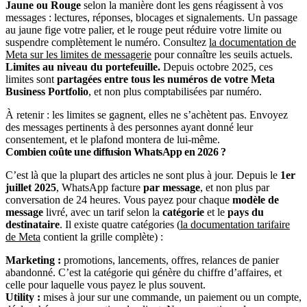
Jaune ou Rouge
selon la manière dont les gens réagissent à vos
messages : lectures, réponses, blocages et signalements. Un passage
au jaune fige votre palier, et le rouge peut réduire votre limite ou
suspendre complètement le numéro. Consultez
la documentation de
Meta sur les limites de messagerie
pour connaître les seuils actuels.
Limites au niveau du portefeuille.
Depuis octobre 2025, ces
limites sont
partagées entre tous les numéros de votre Meta
Business Portfolio
, et non plus comptabilisées par numéro.
À retenir : les limites se gagnent, elles ne s’achètent pas. Envoyez
des messages pertinents à des personnes ayant donné leur
consentement, et le plafond montera de lui-même.
Combien coûte une diffusion WhatsApp en 2026 ?
C’est là que la plupart des articles ne sont plus à jour. Depuis le
1er
juillet 2025
, WhatsApp facture
par message
, et non plus par
conversation de 24 heures. Vous payez pour chaque
modèle de
message
livré, avec un tarif selon la
catégorie
et le
pays du
destinataire
. Il existe quatre catégories (
la documentation tarifaire
de Meta
contient la grille complète) :
Marketing :
promotions, lancements, offres, relances de panier
abandonné. C’est la catégorie qui génère du chiffre d’affaires, et
celle pour laquelle vous payez le plus souvent.
Utility :
mises à jour sur une commande, un paiement ou un compte,