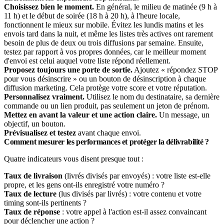
Choisissez bien le moment.
En général, le milieu de matinée (9 h à
11 h) et le début de soirée (18 h à 20 h), à l'heure locale,
fonctionnent le mieux sur mobile. Évitez les lundis matins et les
envois tard dans la nuit, et même les listes très actives ont rarement
besoin de plus de deux ou trois diffusions par semaine. Ensuite,
testez par rapport à vos propres données, car le meilleur moment
d'envoi est celui auquel votre liste répond réellement.
Proposez toujours une porte de sortie.
Ajoutez « répondez STOP
pour vous désinscrire » ou un bouton de désinscription à chaque
diffusion marketing. Cela protège votre score et votre réputation.
Personnalisez vraiment.
Utilisez le nom du destinataire, sa dernière
commande ou un lien produit, pas seulement un jeton de prénom.
Mettez en avant la valeur et une action claire.
Un message, un
objectif, un bouton.
Prévisualisez et testez
avant chaque envoi.
Comment mesurer les performances et protéger la délivrabilité ?
Quatre indicateurs vous disent presque tout :
Taux de livraison
(livrés divisés par envoyés) : votre liste est-elle
propre, et les gens ont-ils enregistré votre numéro ?
Taux de lecture
(lus divisés par livrés) : votre contenu et votre
timing sont-ils pertinents ?
Taux de réponse
: votre appel à l'action est-il assez convaincant
pour déclencher une action ?