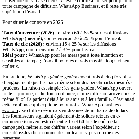
l’ensemble de sa base clients. C’est le chiffre à utiliser pour planifier
toute campagne de diffusion WhatsApp Business, et il reste très
supérieur à l’e-mail.
Pour situer le contexte en 2026 :
Taux d’ouverture (2026) :
environ 60 à 68 % sur les diffusions
WhatsApp (mesuré), contre environ 20 à 25 % pour l’e-mail.
Taux de clic (2026) :
environ 15 à 25 % sur les diffusions
WhatsApp, contre environ 2 à 3 % pour l’e-mail.
Idéal pour :
WhatsApp pour les messages à forte intention et
sensibles au temps ; l’e-mail pour les envois massifs, longs et peu
coûteux.
En pratique, WhatsApp génère généralement trois à cinq fois plus
d’engagement que l’e-mail, même selon des benchmarks mesurés et
prudents. La raison est simple : les gens gardent WhatsApp ouvert
toute la journée, ils lui font confiance, et une diffusion arrive dans le
même fil où ils parlent déjà à leurs amis et à leur famille. C’est aussi
cette confiance qui explique pourquoi la
WhatsApp business
economy
se chiffre désormais en dizaines de milliards de dollars.
Les fournisseurs signalent également de solides retours en e-
commerce (souvent estimés entre 15 et 60 fois le coût de la
campagne), même si ces chiffres varient selon l’expéditeur ;
considérez-les donc comme des indications, pas comme des
garanties.