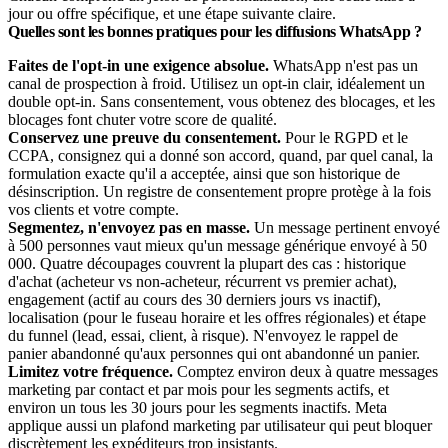
jour ou offre spécifique, et une étape suivante claire.
Quelles sont les bonnes pratiques pour les diffusions WhatsApp ?
Faites de l'opt-in une exigence absolue.
WhatsApp n'est pas un
canal de prospection à froid. Utilisez un opt-in clair, idéalement un
double opt-in. Sans consentement, vous obtenez des blocages, et les
blocages font chuter votre score de qualité.
Conservez une preuve du consentement.
Pour le RGPD et le
CCPA, consignez qui a donné son accord, quand, par quel canal, la
formulation exacte qu'il a acceptée, ainsi que son historique de
désinscription. Un registre de consentement propre protège à la fois
vos clients et votre compte.
Segmentez, n'envoyez pas en masse.
Un message pertinent envoyé
à 500 personnes vaut mieux qu'un message générique envoyé à 50
000. Quatre découpages couvrent la plupart des cas : historique
d'achat (acheteur vs non-acheteur, récurrent vs premier achat),
engagement (actif au cours des 30 derniers jours vs inactif),
localisation (pour le fuseau horaire et les offres régionales) et étape
du funnel (lead, essai, client, à risque). N'envoyez le rappel de
panier abandonné qu'aux personnes qui ont abandonné un panier.
Limitez votre fréquence.
Comptez environ deux à quatre messages
marketing par contact et par mois pour les segments actifs, et
environ un tous les 30 jours pour les segments inactifs. Meta
applique aussi un plafond marketing par utilisateur qui peut bloquer
discrètement les expéditeurs trop insistants.