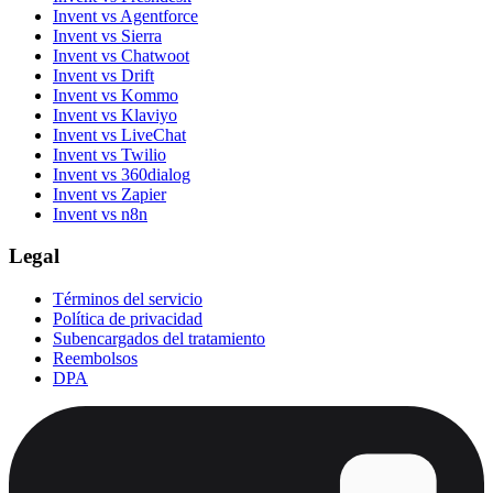
Invent vs Agentforce
Invent vs Sierra
Invent vs Chatwoot
Invent vs Drift
Invent vs Kommo
Invent vs Klaviyo
Invent vs LiveChat
Invent vs Twilio
Invent vs 360dialog
Invent vs Zapier
Invent vs n8n
Legal
Términos del servicio
Política de privacidad
Subencargados del tratamiento
Reembolsos
DPA