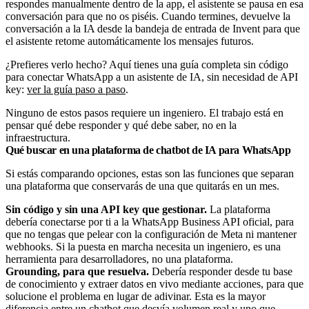
respondes manualmente dentro de la app, el asistente se pausa en esa
conversación para que no os piséis. Cuando termines, devuelve la
conversación a la IA desde la bandeja de entrada de Invent para que
el asistente retome automáticamente los mensajes futuros.
¿Prefieres verlo hecho? Aquí tienes una guía completa sin código
para conectar WhatsApp a un asistente de IA, sin necesidad de API
key:
ver la guía paso a paso
.
Ninguno de estos pasos requiere un ingeniero. El trabajo está en
pensar qué debe responder y qué debe saber, no en la
infraestructura.
Qué buscar en una plataforma de chatbot de IA para WhatsApp
Si estás comparando opciones, estas son las funciones que separan
una plataforma que conservarás de una que quitarás en un mes.
Sin código y sin una API key que gestionar.
La plataforma
debería conectarse por ti a la WhatsApp Business API oficial, para
que no tengas que pelear con la configuración de Meta ni mantener
webhooks. Si la puesta en marcha necesita un ingeniero, es una
herramienta para desarrolladores, no una plataforma.
Grounding, para que resuelva.
Debería responder desde tu base
de conocimiento y extraer datos en vivo mediante acciones, para que
solucione el problema en lugar de adivinar. Esta es la mayor
diferencia entre un chatbot que
desvía volumen real
y uno que