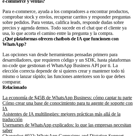
e-commerce y ventas?
Para e-commerce, ayuda a los compradores a encontrar productos,
comprobar stock y envíos, recuperar carritos y responder preguntas
sobre pedidos. Para ventas, califica leads, responde dudas sobre
precios y agenda demos. Todo sucede en el chat que el cliente ya
usa, lo que acorta el camino entre la pregunta y la compra.
¿Qué plataformas ofrecen chatbots de IA que funcionen con
WhatsApp?
Las opciones van desde herramientas pensadas primero para
desarrolladores, que requieren código y un SDK, hasta plataformas
no-code que gestionan el WhatsApp Business API por ti. La
elección correcta depende de si quieres crear y mantener todo tú
mismo o lanzar rápido; las funciones anteriores son lo que debes
comparar.
Relacionado
La economía de $45B de WhatsApp Business: cómo captar tu parte
Cómo crear una base de conocimiento para tu agente de soporte con
IA
Asistentes de IA multilingües: mejores prácticas más allá de la
traducción
Usernames de WhatsApp explicados: lo que las empresas necesitan
saber
Changelog #022: WhatsApp Campaigns and Dictation Support