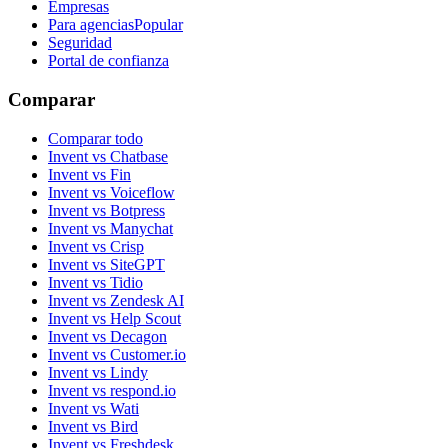
Empresas
Para agencias
Popular
Seguridad
Portal de confianza
Comparar
Comparar todo
Invent vs Chatbase
Invent vs Fin
Invent vs Voiceflow
Invent vs Botpress
Invent vs Manychat
Invent vs Crisp
Invent vs SiteGPT
Invent vs Tidio
Invent vs Zendesk AI
Invent vs Help Scout
Invent vs Decagon
Invent vs Customer.io
Invent vs Lindy
Invent vs respond.io
Invent vs Wati
Invent vs Bird
Invent vs Freshdesk