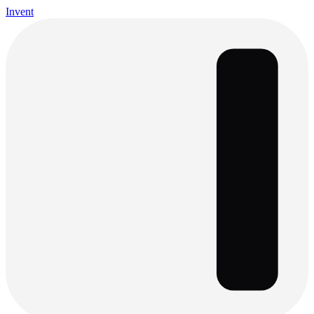
Invent