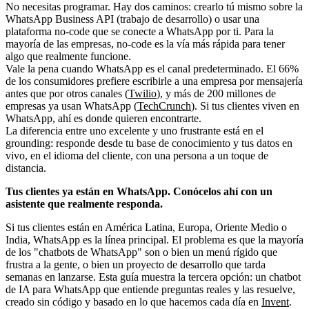
No necesitas programar. Hay dos caminos: crearlo tú mismo sobre la
WhatsApp Business API (trabajo de desarrollo) o usar una
plataforma no-code que se conecte a WhatsApp por ti. Para la
mayoría de las empresas, no-code es la vía más rápida para tener
algo que realmente funcione.
Vale la pena cuando WhatsApp es el canal predeterminado. El 66%
de los consumidores prefiere escribirle a una empresa por mensajería
antes que por otros canales (
Twilio
), y más de 200 millones de
empresas ya usan WhatsApp (
TechCrunch
). Si tus clientes viven en
WhatsApp, ahí es donde quieren encontrarte.
La diferencia entre uno excelente y uno frustrante está en el
grounding: responde desde tu base de conocimiento y tus datos en
vivo, en el idioma del cliente, con una persona a un toque de
distancia.
Tus clientes ya están en WhatsApp. Conócelos ahí con un
asistente que realmente responda.
Si tus clientes están en América Latina, Europa, Oriente Medio o
India, WhatsApp es la línea principal. El problema es que la mayoría
de los "chatbots de WhatsApp" son o bien un menú rígido que
frustra a la gente, o bien un proyecto de desarrollo que tarda
semanas en lanzarse. Esta guía muestra la tercera opción: un chatbot
de IA para WhatsApp que entiende preguntas reales y las resuelve,
creado sin código y basado en lo que hacemos cada día en
Invent
.