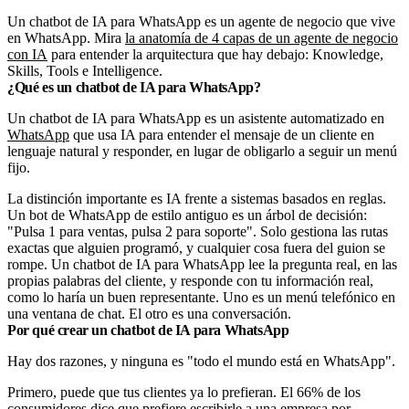
Un chatbot de IA para WhatsApp es un agente de negocio que vive
en WhatsApp. Mira
la anatomía de 4 capas de un agente de negocio
con IA
para entender la arquitectura que hay debajo: Knowledge,
Skills, Tools e Intelligence.
¿Qué es un chatbot de IA para WhatsApp?
Un chatbot de IA para WhatsApp es un asistente automatizado en
WhatsApp
que usa IA para entender el mensaje de un cliente en
lenguaje natural y responder, en lugar de obligarlo a seguir un menú
fijo.
La distinción importante es IA frente a sistemas basados en reglas.
Un bot de WhatsApp de estilo antiguo es un árbol de decisión:
"Pulsa 1 para ventas, pulsa 2 para soporte". Solo gestiona las rutas
exactas que alguien programó, y cualquier cosa fuera del guion se
rompe. Un chatbot de IA para WhatsApp lee la pregunta real, en las
propias palabras del cliente, y responde con tu información real,
como lo haría un buen representante. Uno es un menú telefónico en
una ventana de chat. El otro es una conversación.
Por qué crear un chatbot de IA para WhatsApp
Hay dos razones, y ninguna es "todo el mundo está en WhatsApp".
Primero, puede que tus clientes ya lo prefieran. El 66% de los
consumidores dice que prefiere escribirle a una empresa por