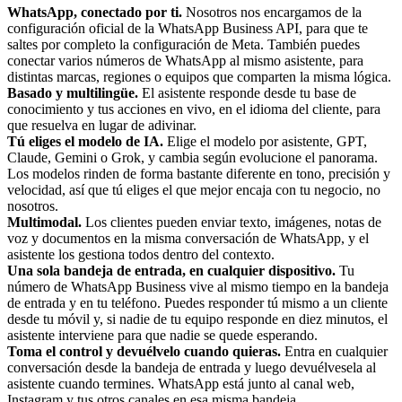
WhatsApp, conectado por ti.
Nosotros nos encargamos de la
configuración oficial de la WhatsApp Business API, para que te
saltes por completo la configuración de Meta. También puedes
conectar varios números de WhatsApp al mismo asistente, para
distintas marcas, regiones o equipos que comparten la misma lógica.
Basado y multilingüe.
El asistente responde desde tu base de
conocimiento y tus acciones en vivo, en el idioma del cliente, para
que resuelva en lugar de adivinar.
Tú eliges el modelo de IA.
Elige el modelo por asistente, GPT,
Claude, Gemini o Grok, y cambia según evolucione el panorama.
Los modelos rinden de forma bastante diferente en tono, precisión y
velocidad, así que tú eliges el que mejor encaja con tu negocio, no
nosotros.
Multimodal.
Los clientes pueden enviar texto, imágenes, notas de
voz y documentos en la misma conversación de WhatsApp, y el
asistente los gestiona todos dentro del contexto.
Una sola bandeja de entrada, en cualquier dispositivo.
Tu
número de WhatsApp Business vive al mismo tiempo en la bandeja
de entrada y en tu teléfono. Puedes responder tú mismo a un cliente
desde tu móvil y, si nadie de tu equipo responde en diez minutos, el
asistente interviene para que nadie se quede esperando.
Toma el control y devuélvelo cuando quieras.
Entra en cualquier
conversación desde la bandeja de entrada y luego devuélvesela al
asistente cuando termines. WhatsApp está junto al canal web,
Instagram y tus otros canales en esa misma bandeja.