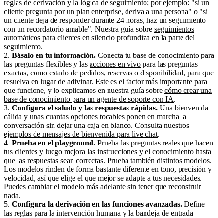
reglas de derivación y la lógica de seguimiento; por ejemplo: "si un
cliente pregunta por un plan enterprise, deriva a una persona" o "si
un cliente deja de responder durante 24 horas, haz un seguimiento
con un recordatorio amable". Nuestra guía sobre
seguimientos
automáticos para clientes en silencio
profundiza en la parte del
seguimiento.
2.
Básalo en tu información.
Conecta tu base de conocimiento para
las preguntas flexibles y las
acciones en vivo
para las preguntas
exactas, como estado de pedidos, reservas o disponibilidad, para que
resuelva en lugar de adivinar. Este es el factor más importante para
que funcione, y lo explicamos en nuestra guía sobre
cómo crear una
base de conocimiento para un agente de soporte con IA
.
3.
Configura el saludo y las respuestas rápidas.
Una bienvenida
cálida y unas cuantas opciones tocables ponen en marcha la
conversación sin dejar una caja en blanco. Consulta nuestros
ejemplos de mensajes de bienvenida para live chat
.
4.
Prueba en el playground.
Prueba las preguntas reales que hacen
tus clientes y luego mejora las instrucciones y el conocimiento hasta
que las respuestas sean correctas. Prueba también distintos modelos.
Los modelos rinden de forma bastante diferente en tono, precisión y
velocidad, así que elige el que mejor se adapte a tus necesidades.
Puedes cambiar el modelo más adelante sin tener que reconstruir
nada.
5.
Configura la derivación en las funciones avanzadas.
Define
las reglas para la intervención humana y la bandeja de entrada