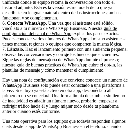
unificada donde tu equipo retoma la conversación con todo el
historial adjunto. Esta es la versión estructurada de lo que ya
describiste en lenguaje natural dentro de las instrucciones; ambas
funcionan y se complementan.
6.
Conecta WhatsApp.
Una vez que el asistente esté sólido,
vincúlalo a tu número de WhatsApp Business. Nuestra
guía de
configuración del canal de WhatsApp
explica los pasos exactos.
Puedes conectar varios números de WhatsApp al mismo asistente si
tienes marcas, regiones o equipos que comparten la misma lógica.
7.
Lánzalo.
Haz el lanzamiento primero con una audiencia pequeña,
observa las conversaciones y corrige los huecos que encuentres.
Sigue las reglas de mensajería de WhatsApp durante el proceso;
nuestra
guía de buenas prácticas de WhatsApp
cubre el opt-in, las
plantillas de mensaje y cómo mantener el cumplimiento.
Hay una nota de configuración que conviene conocer: un número de
WhatsApp Business solo puede estar conectado a una plataforma a
la vez. Si el tuyo ya está activo en otra app, desconéctalo allí
primero o no se conectará. Una forma limpia de cambiar sin tiempo
de inactividad es añadir un número nuevo, probarlo, empezar a
redirigir tráfico hacia él y luego migrar todo desde tu plataforma
anterior cuando estés conforme.
Una nota operativa para los equipos que todavía responden algunos
chats desde la app de WhatsApp Business en el teléfono: cuando