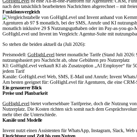
GoHighLevel
ist eine All-in-one-Plattform für Agenturen: CRM, Fu
nach den tatsächlich bearbeiteten Nachrichten abgerechnet – mit freie
Funktionsvergleich
GoHighLevel und Invent im Vergleich: Agentur-Suite mit nutzungsbasi
So stehen die beiden aktuell da (Juli 2026):
Preismodell:
GoHighLevel
bietet monatliche Tarife (Stand Juli 2026
nutzungsbasiert pro Nachricht ab, ohne Gebühren pro Nutzerplatz
KI: GoHighLevel verkauft KI als Zusatzoption „AI Employee“ für 50 
jedem Tarif
Kanäle: GoHighLevel Web, SMS, E-Mail und Anrufe; Invent Whats
Am besten geeignet für: GoHighLevel für Agenturen, die eine CRM-S
Ein genauerer Blick
Preise und Planbarkeit
GoHighLevel
bietet vorhersehbare Tarifpreise, doch die Nutzung vo
Nutzerplatz. Die Kosten richten sich somit nach dem Gesprächsvolumen
mehr über die Unterschiede.
Kanäle und Modelle
Invent nutzt einen Assistenten für WhatsApp, Instagram, Slack, Web
Einrichtung und Zeit bis zum Nutzen