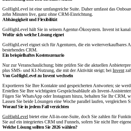
GoHighLevel ist eine umfangreiche Suite. Daher umfasst das Onboardin
zehn Minuten live, ganz ohne CRM-Einrichtung.
Abhängigkeit und Flexibilität
GoHighLevel hält Sie in seinem Agentur-Ökosystem. Invent ist kanal
Wofür sich welche Lösung eignet
GoHighLevel eignet sich für Agenturen, die ein weiterverkaufbares A
bestehendes CRM.
Ein beispielhaftes Kostenszenario
Nur zur Veranschaulichung; bitte prüfen Sie die aktuellen Anbieterpre
plus SMS- und KI-Nutzung, die mit der Aktivität steigt; bei
Invent
zah
Von GoHighLevel zu Invent wechseln
Exportieren Sie Ihre Kontakte und gespeicherten Antworten; sie wer
Erstellen Sie Ihre wichtigsten Gesprächsabläufe als Invent-Assistent
Fügen Sie WhatsApp oder Instagram hinzu, behalten Sie Ihr CRM, we
Lassen Sie beide Lösungen eine Woche parallel laufen, vergleichen 
Worauf Sie in jedem Fall verzichten
GoHighLevel
bietet eine All-in-one-Suite, doch Sie zahlen für Funk
Sie auf ein integriertes CRM und Funnels, sofern Sie nicht Ihre eig
Welche Lösung sollten Sie 2026 wählen?