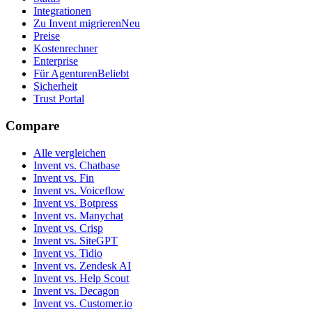
Integrationen
Zu Invent migrieren
Neu
Preise
Kostenrechner
Enterprise
Für Agenturen
Beliebt
Sicherheit
Trust Portal
Compare
Alle vergleichen
Invent vs. Chatbase
Invent vs. Fin
Invent vs. Voiceflow
Invent vs. Botpress
Invent vs. Manychat
Invent vs. Crisp
Invent vs. SiteGPT
Invent vs. Tidio
Invent vs. Zendesk AI
Invent vs. Help Scout
Invent vs. Decagon
Invent vs. Customer.io