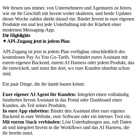
Wir freuen uns immer, von Unternehmern und Agenturen zu hören,
wie sie ihr Geschäft mit Invent weiter skalieren, und beide Updates
dieser Woche zahlen direkt darauf ein: Bindet Invent in eure eigenen
Produkte ein und lest jede Unterhaltung mit der Klarheit einer
modernen Messaging-App.
Die Highlights
✦ API-Zugang jetzt in jedem Plan
API-Zugang ist jetzt in jedem Plan verfügbar, einschließlich des
kostenlosen Pay As You Go-Tarifs. Verbindet euren Assistant mit
eurem eigenen Backend, eurem AI Harness oder jedem Produkt, das
ihr entwickelt, und nutzt ihn dort, wo eure Kunden ohnehin schon
sind.
Ein paar Dinge, die ihr damit bauen könnt:
Euer eigener AI Agent für Kunden:
Integriert einen vollständig
fundierten Invent Assistant in das Portal oder Dashboard eines
Kunden, als Teil seines Produkts.
In eure App einbetten:
Bindet den Assistant über euer eigenes
Backend in eure Website, eure Software oder ein internes Tool ein.
Mit eurem Stack verbinden:
Löst Unterhaltungen aus, ruft Daten
ab und integriert Invent in die Workflows und das AI Harness, die
ihr bereits nutzt.