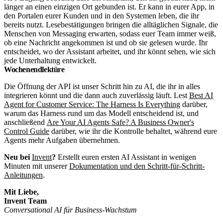
länger an einen einzigen Ort gebunden ist. Er kann in eurer App, in
den Portalen eurer Kunden und in den Systemen leben, die ihr
bereits nutzt. Lesebestätigungen bringen die alltäglichen Signale, die
Menschen von Messaging erwarten, sodass euer Team immer weiß,
ob eine Nachricht angekommen ist und ob sie gelesen wurde. Ihr
entscheidet, wo der Assistant arbeitet, und ihr könnt sehen, wie sich
jede Unterhaltung entwickelt.
Wochenendlektüre
Die Öffnung der API ist unser Schritt hin zu AI, die ihr in alles
integrieren könnt und die dann auch zuverlässig läuft. Lest
Best AI
Agent for Customer Service: The Harness Is Everything
darüber,
warum das Harness rund um das Modell entscheidend ist, und
anschließend
Are Your AI Agents Safe? A Business Owner's
Control Guide
darüber, wie ihr die Kontrolle behaltet, während eure
Agents mehr Aufgaben übernehmen.
Neu bei
Invent
?
Erstellt euren ersten AI Assistant in wenigen
Minuten mit unserer
Dokumentation und den Schritt-für-Schritt-
Anleitungen
.
Mit Liebe,
Invent Team
Conversational AI für Business-Wachstum