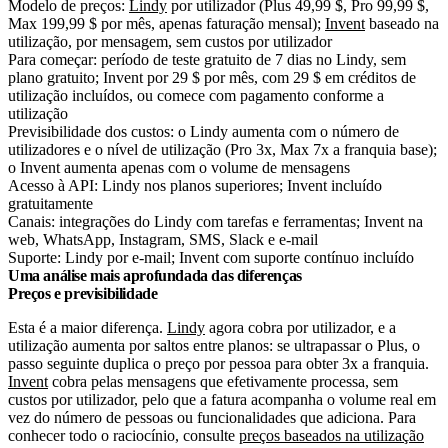
Modelo de preços:
Lindy
por utilizador (Plus 49,99 $, Pro 99,99 $,
Max 199,99 $ por mês, apenas faturação mensal);
Invent
baseado na
utilização, por mensagem, sem custos por utilizador
Para começar: período de teste gratuito de 7 dias no Lindy, sem
plano gratuito; Invent por 29 $ por mês, com 29 $ em créditos de
utilização incluídos, ou comece com pagamento conforme a
utilização
Previsibilidade dos custos: o Lindy aumenta com o número de
utilizadores e o nível de utilização (Pro 3x, Max 7x a franquia base);
o Invent aumenta apenas com o volume de mensagens
Acesso à API: Lindy nos planos superiores; Invent incluído
gratuitamente
Canais: integrações do Lindy com tarefas e ferramentas; Invent na
web, WhatsApp, Instagram, SMS, Slack e e-mail
Suporte: Lindy por e-mail; Invent com suporte contínuo incluído
Uma análise mais aprofundada das diferenças
Preços e previsibilidade
Esta é a maior diferença.
Lindy
agora cobra por utilizador, e a
utilização aumenta por saltos entre planos: se ultrapassar o Plus, o
passo seguinte duplica o preço por pessoa para obter 3x a franquia.
Invent
cobra pelas mensagens que efetivamente processa, sem
custos por utilizador, pelo que a fatura acompanha o volume real em
vez do número de pessoas ou funcionalidades que adiciona. Para
conhecer todo o raciocínio, consulte
preços baseados na utilização