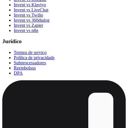
Invent vs Klaviyo
Invent vs LiveChat
Invent vs Twilio
Invent vs 360dialog
Invent vs Zapier
Invent vs n8n
Jurídico
Termos de serviço
Política de privacidade
Subprocessadores
Reembolsos
DPA