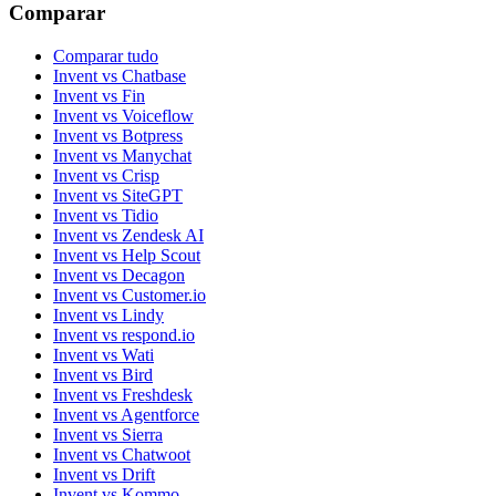
Comparar
Comparar tudo
Invent vs Chatbase
Invent vs Fin
Invent vs Voiceflow
Invent vs Botpress
Invent vs Manychat
Invent vs Crisp
Invent vs SiteGPT
Invent vs Tidio
Invent vs Zendesk AI
Invent vs Help Scout
Invent vs Decagon
Invent vs Customer.io
Invent vs Lindy
Invent vs respond.io
Invent vs Wati
Invent vs Bird
Invent vs Freshdesk
Invent vs Agentforce
Invent vs Sierra
Invent vs Chatwoot
Invent vs Drift
Invent vs Kommo