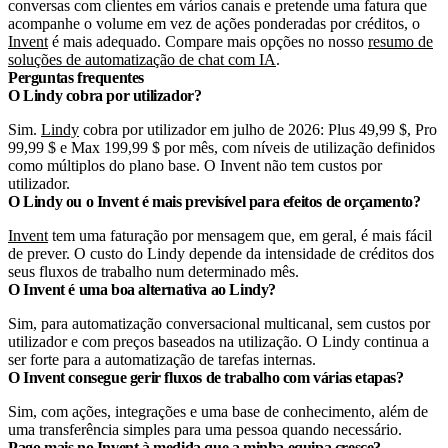
conversas com clientes em vários canais e pretende uma fatura que
acompanhe o volume em vez de ações ponderadas por créditos, o
Invent
é mais adequado. Compare mais opções no nosso
resumo de
soluções de automatização de chat com IA
.
Perguntas frequentes
O Lindy cobra por utilizador?
Sim.
Lindy
cobra por utilizador em julho de 2026: Plus 49,99 $, Pro
99,99 $ e Max 199,99 $ por mês, com níveis de utilização definidos
como múltiplos do plano base. O Invent não tem custos por
utilizador.
O Lindy ou o Invent é mais previsível para efeitos de orçamento?
Invent
tem uma faturação por mensagem que, em geral, é mais fácil
de prever. O custo do Lindy depende da intensidade de créditos dos
seus fluxos de trabalho num determinado mês.
O Invent é uma boa alternativa ao Lindy?
Sim, para automatização conversacional multicanal, sem custos por
utilizador e com preços baseados na utilização. O Lindy continua a
ser forte para a automatização de tarefas internas.
O Invent consegue gerir fluxos de trabalho com várias etapas?
Sim, com ações, integrações e uma base de conhecimento, além de
uma transferência simples para uma pessoa quando necessário.
Pago mais no Invent à medida que a minha equipa cresce?