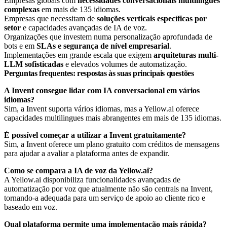
Empresas globais com
necessidades conversacionais multilingues
complexas
em mais de 135 idiomas.
Empresas que necessitam de
soluções verticais específicas por
setor
e capacidades avançadas de IA de voz.
Organizações que investem numa personalização aprofundada de
bots e em
SLAs e segurança de nível empresarial
.
Implementações em grande escala que exigem
arquiteturas multi-
LLM sofisticadas
e elevados volumes de automatização.
Perguntas frequentes: respostas às suas principais questões
A Invent consegue lidar com IA conversacional em vários
idiomas?
Sim, a Invent suporta vários idiomas, mas a Yellow.ai oferece
capacidades multilingues mais abrangentes em mais de 135 idiomas.
É possível começar a utilizar a Invent gratuitamente?
Sim, a Invent oferece um plano gratuito com créditos de mensagens
para ajudar a avaliar a plataforma antes de expandir.
Como se compara a IA de voz da Yellow.ai?
A Yellow.ai disponibiliza funcionalidades avançadas de
automatização por voz que atualmente não são centrais na Invent,
tornando-a adequada para um serviço de apoio ao cliente rico e
baseado em voz.
Qual plataforma permite uma implementação mais rápida?