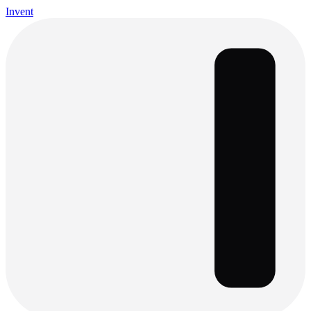
Invent