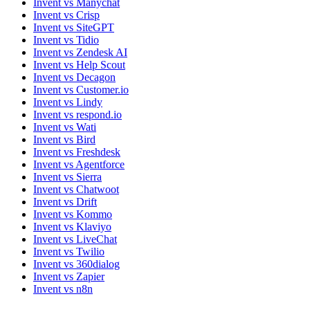
Invent vs Manychat
Invent vs Crisp
Invent vs SiteGPT
Invent vs Tidio
Invent vs Zendesk AI
Invent vs Help Scout
Invent vs Decagon
Invent vs Customer.io
Invent vs Lindy
Invent vs respond.io
Invent vs Wati
Invent vs Bird
Invent vs Freshdesk
Invent vs Agentforce
Invent vs Sierra
Invent vs Chatwoot
Invent vs Drift
Invent vs Kommo
Invent vs Klaviyo
Invent vs LiveChat
Invent vs Twilio
Invent vs 360dialog
Invent vs Zapier
Invent vs n8n