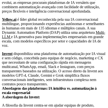
evolui, as empresas procuram plataformas de IA versáteis que
combinem automatização avançada com facilidade de utilização,
preços flexíveis e inteligência conversacional aprofundada.
Yellow.ai
é líder global reconhecida pela sua IA conversacional
multilingue, proporcionando experiências autónomas e semelhantes
às humanas em mais de 135 idiomas e múltiplos canais. A sua
Dynamic Automation Platform (DAP) utiliza uma arquitetura
Multi-
LLM
e IA generativa para implementações empresariais em grande
escala, com modelos específicos por setor e capacidades de IA de
voz.
Invent
disponibiliza uma plataforma de automatização por IA visual
e sem código, concebida para equipas de negócio, marketing e CX
que necessitam de uma configuração rápida em mensagens
multicanal, WhatsApp, email, Slack e Instagram, com preços
transparentes baseados na utilização. O acesso direto da Invent aos
modelos GPT-4, Claude, Gemini e Grok simplifica fluxos
conversacionais inteligentes, sem infraestrutura complexa nem
contratos pouco transparentes.
Abordagens das plataformas: IA intuitiva vs. automatização à
escala empresarial
A abordagem da Invent:
A filosofia da Invent centra-se em ajudar equipas de produto,