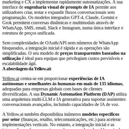
marketing e CX a implementar rapidamente automatizações. A sua
interface de
engenharia visual de prompts de IA
permite aos
utilizadores criar, testar e expandir fluxos conversacionais sem
programação. Os modelos integrados GPT-4, Claude, Gemini e
Grok permitem conversas dinâmicas e multimodais através de
WhatsApp, SMS, email, Slack e Instagram, numa única interface e
estrutura de preços unificada.
Sem complexidades de OAuth/API nem números de WhatsApp
bloqueados, a integração inicial é rápida e as operações são
simplificadas. O seu modelo de
preços transparentes baseados na
utilização
é ideal para equipas que privilegiam custos previsíveis e
escalabilidade ágil.
A abordagem da Yellow.ai:
Yellow.ai
centra-se em proporcionar
experiências de IA
autónomas e semelhantes às humanas em mais de 135 idiomas
,
adequadas para empresas globais com bases de clientes
diversificadas. A sua
Dynamic Automation Platform (DAP)
utiliza
uma arquitetura multi-LLM e IA generativa para suportar assistentes
conversacionais avançados, incluindo capacidades de IA de voz.
A Yellow.ai também disponibiliza inúmeros
modelos específicos
por setor
(finanças, retalho, telecomunicações, etc.) para acelerar
implementações verticais. No entanto, a integração inicial e as