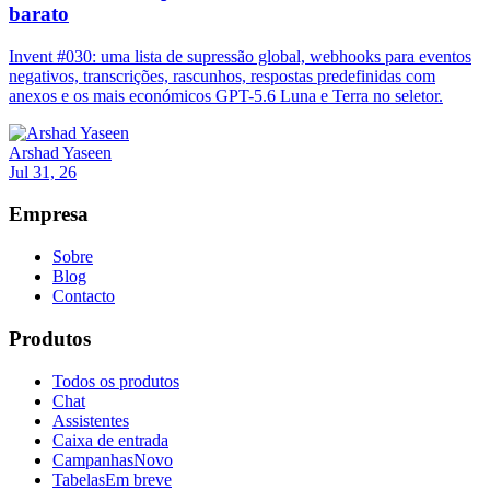
barato
Invent #030: uma lista de supressão global, webhooks para eventos
negativos, transcrições, rascunhos, respostas predefinidas com
anexos e os mais económicos GPT-5.6 Luna e Terra no seletor.
Arshad Yaseen
Jul 31, 26
Empresa
Sobre
Blog
Contacto
Produtos
Todos os produtos
Chat
Assistentes
Caixa de entrada
Campanhas
Novo
Tabelas
Em breve