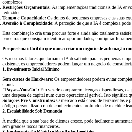
complexos.
Restrições Orçamentais:
As implementações tradicionais de IA envol
reduzidos.
Tempo e Capacidade:
Os donos de pequenas empresas e as suas equi
Aversão à Complexidade:
A perceção de que a IA é complexa pode se
Esta combinação cria uma procura forte e ainda não totalmente satisfe
parceiros que consigam identificar oportunidades, configurar ferramen
Porque é mais fácil do que nunca criar um negócio de automação co
Os mesmos fatores que tornam a IA desafiante para as pequenas empres
existente, os empreendedores podem lançar um negócio de consultori
1. Investimento Inicial Mínimo
Sem custos de Hardware
: Os empreendedores podem evitar completa
cloud.
"Pay-as-You-Go":
Em vez de comprarem licenças dispendiosas, os pre
uma despesa de capital num custo operacional gerível. Isto significa
Soluções Pré-Construídas:
O mercado está cheio de ferramentas e pla
código personalizado ou de conhecimentos profundos de machine lea
2. Escalabilidade Sob Demanda
À medida que a sua base de clientes cresce, pode facilmente aumentar a
sem grandes riscos financeiros.
3. Implementação Rápida e Resultados Imediatos