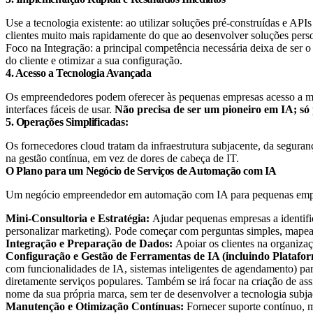
Use a tecnologia existente: ao utilizar soluções pré-construídas e AP
clientes muito mais rapidamente do que ao desenvolver soluções pers
Foco na Integração: a principal competência necessária deixa de ser o
do cliente e otimizar a sua configuração.
4. Acesso a Tecnologia Avançada
Os empreendedores podem oferecer às pequenas empresas acesso a mo
interfaces fáceis de usar.
Não precisa de ser um pioneiro em IA; só 
5. Operações Simplificadas:
Os fornecedores cloud tratam da infraestrutura subjacente, da seguran
na gestão contínua, em vez de dores de cabeça de IT.
O Plano para um Negócio de Serviços de Automação com IA
Um negócio empreendedor em automação com IA para pequenas empr
Mini-Consultoria e Estratégia:
Ajudar pequenas empresas a identifi
personalizar marketing). Pode começar com perguntas simples, mapeam
Integração e Preparação de Dados:
Apoiar os clientes na organiza
Configuração e Gestão de Ferramentas de IA (incluindo Platafo
com funcionalidades de IA, sistemas inteligentes de agendamento) para
diretamente serviços populares. Também se irá focar na criação de ass
nome da sua própria marca, sem ter de desenvolver a tecnologia subjac
Manutenção e Otimização Contínuas:
Fornecer suporte contínuo, 