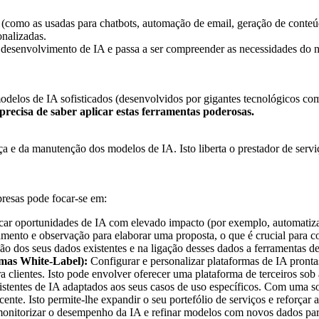
Is (como as usadas para chatbots, automação de email, geração de conteú
onalizadas.
 desenvolvimento de IA e passa a ser compreender as necessidades do ne
delos de IA sofisticados (desenvolvidos por gigantes tecnológicos c
precisa de saber aplicar estas ferramentas poderosas.
ça e da manutenção dos modelos de IA. Isto liberta o prestador de servi
esas pode focar-se em:
car oportunidades de IA com elevado impacto (por exemplo, automatizar 
ento e observação para elaborar uma proposta, o que é crucial para co
ção dos seus dados existentes e na ligação desses dados a ferramentas d
rmas White-Label):
Configurar e personalizar plataformas de IA pront
 clientes. Isto pode envolver oferecer uma plataforma de terceiros sob 
istentes de IA adaptados aos seus casos de uso específicos. Com uma so
ente. Isto permite-lhe expandir o seu portefólio de serviços e reforçar
monitorizar o desempenho da IA e refinar modelos com novos dados para 