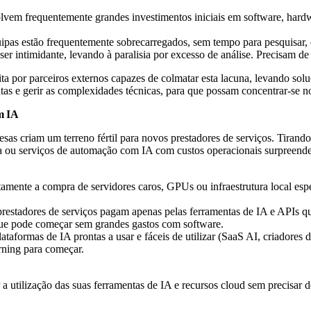
vem frequentemente grandes investimentos iniciais em software, hardwa
pas estão frequentemente sobrecarregados, sem tempo para pesquisar, e
r intimidante, levando à paralisia por excesso de análise. Precisam de
ita por parceiros externos capazes de colmatar esta lacuna, levando sol
tas e gerir as complexidades técnicas, para que possam concentrar-se n
m IA
as criam um terreno fértil para novos prestadores de serviços. Tirando
a ou serviços de automação com IA com custos operacionais surpreend
mente a compra de servidores caros, GPUs ou infraestrutura local esp
stadores de serviços pagam apenas pelas ferramentas de IA e APIs que u
 que pode começar sem grandes gastos com software.
taformas de IA prontas a usar e fáceis de utilizar (SaaS AI, criadores
rning para começar.
 utilização das suas ferramentas de IA e recursos cloud sem precisar de