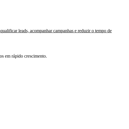
ualificar leads, acompanhar campanhas e reduzir o tempo de
ros em rápido crescimento.