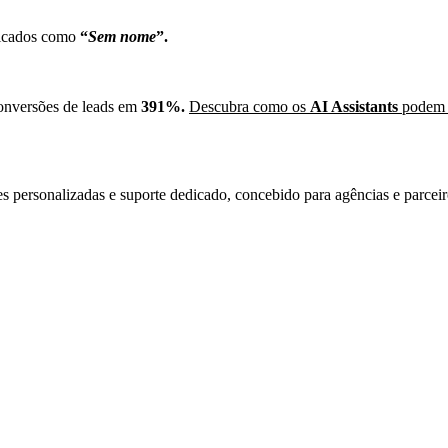
ficados como
“
Sem nome
”.
onversões de leads em
391%.
Descubra como os
AI Assistants
podem q
es personalizadas e suporte dedicado, concebido para agências e parcei