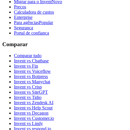
Migrar para o Invent
Novo
Preços
Calculadora de custos
Enterprise
Para agências
Popular
Segurança
Portal de confiança
Comparar
Comparar tudo
Invent vs Chatbase
Invent vs Fin
Invent vs Voiceflow
Invent vs Botpress
Invent vs Manychat
Invent vs Crisp
Invent vs SiteGPT
Invent vs Tidio
Invent vs Zendesk AI
Invent vs Help Scout
Invent vs Decagon
Invent vs Customer.io
Invent vs Lindy
Invent vs respond.io