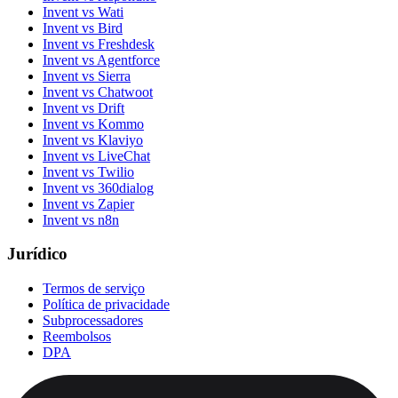
Invent vs Wati
Invent vs Bird
Invent vs Freshdesk
Invent vs Agentforce
Invent vs Sierra
Invent vs Chatwoot
Invent vs Drift
Invent vs Kommo
Invent vs Klaviyo
Invent vs LiveChat
Invent vs Twilio
Invent vs 360dialog
Invent vs Zapier
Invent vs n8n
Jurídico
Termos de serviço
Política de privacidade
Subprocessadores
Reembolsos
DPA