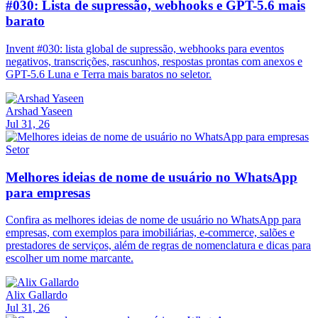
#030: Lista de supressão, webhooks e GPT-5.6 mais
barato
Invent #030: lista global de supressão, webhooks para eventos
negativos, transcrições, rascunhos, respostas prontas com anexos e
GPT-5.6 Luna e Terra mais baratos no seletor.
Arshad Yaseen
Jul 31, 26
Setor
Melhores ideias de nome de usuário no WhatsApp
para empresas
Confira as melhores ideias de nome de usuário no WhatsApp para
empresas, com exemplos para imobiliárias, e-commerce, salões e
prestadores de serviços, além de regras de nomenclatura e dicas para
escolher um nome marcante.
Alix Gallardo
Jul 31, 26