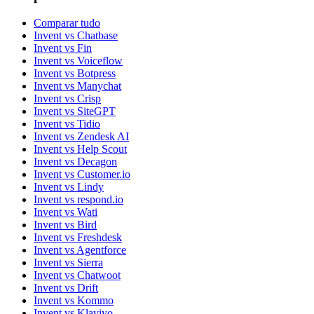
Comparar tudo
Invent vs Chatbase
Invent vs Fin
Invent vs Voiceflow
Invent vs Botpress
Invent vs Manychat
Invent vs Crisp
Invent vs SiteGPT
Invent vs Tidio
Invent vs Zendesk AI
Invent vs Help Scout
Invent vs Decagon
Invent vs Customer.io
Invent vs Lindy
Invent vs respond.io
Invent vs Wati
Invent vs Bird
Invent vs Freshdesk
Invent vs Agentforce
Invent vs Sierra
Invent vs Chatwoot
Invent vs Drift
Invent vs Kommo
Invent vs Klaviyo