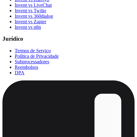
Invent vs LiveChat
Invent vs Twilio
Invent vs 360dialog
Invent vs Zapier
Invent vs n8n
Jurídico
Termos de Serviço
Política de Privacidade
Subprocessadores
Reembolsos
DPA