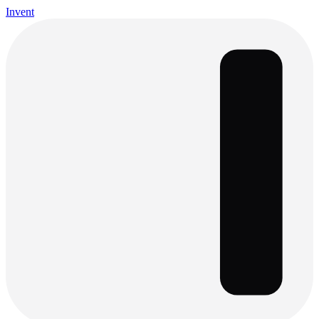
Invent