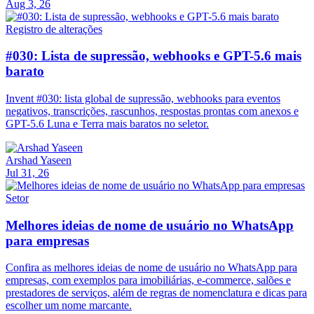
Aug 3, 26
Registro de alterações
#030: Lista de supressão, webhooks e GPT-5.6 mais
barato
Invent #030: lista global de supressão, webhooks para eventos
negativos, transcrições, rascunhos, respostas prontas com anexos e
GPT-5.6 Luna e Terra mais baratos no seletor.
Arshad Yaseen
Jul 31, 26
Setor
Melhores ideias de nome de usuário no WhatsApp
para empresas
Confira as melhores ideias de nome de usuário no WhatsApp para
empresas, com exemplos para imobiliárias, e-commerce, salões e
prestadores de serviços, além de regras de nomenclatura e dicas para
escolher um nome marcante.