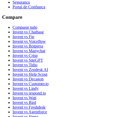
Segurança
Portal de Confiança
Compare
Comparar tudo
Invent vs Chatbase
Invent vs Fin
Invent vs Voiceflow
Invent vs Botpress
Invent vs Manychat
Invent vs Crisp
Invent vs SiteGPT
Invent vs Tidio
Invent vs Zendesk AI
Invent vs Help Scout
Invent vs Decagon
Invent vs Customer.io
Invent vs Lindy
Invent vs respond.io
Invent vs Wati
Invent vs Bird
Invent vs Freshdesk
Invent vs Agentforce
Invent vs Sierra