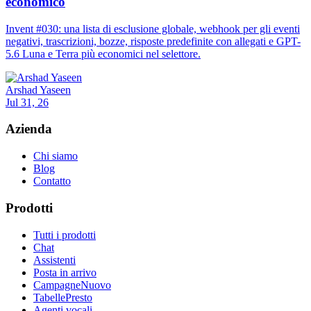
economico
Invent #030: una lista di esclusione globale, webhook per gli eventi
negativi, trascrizioni, bozze, risposte predefinite con allegati e GPT-
5.6 Luna e Terra più economici nel selettore.
Arshad Yaseen
Jul 31, 26
Azienda
Chi siamo
Blog
Contatto
Prodotti
Tutti i prodotti
Chat
Assistenti
Posta in arrivo
Campagne
Nuovo
Tabelle
Presto
Agenti vocali