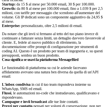
Startup:
da 15 $ al mese per 50.000 email, 30 $ per 100.000.
Growth:
da 80 $ al mese per 100.000 email, fino a 1.039 $ per 2,5
milioni, con tariffe per messaggio che scendono all'aumentare del
volume. Gli IP dedicati sono un componente aggiuntivo da 24,95 $
al mese.
Enterprise:
personalizzato, oltre 2,5 milioni di email.
Da notare che gli invii si fermano al tetto del tuo piano invece di
continuare a fatturare senza limiti, un dettaglio davvero favorevole al
cliente. E, fedele al nuovo pubblico di riferimento, la
documentazione offre prompt di configurazione per strumenti di
coding AI. Questo è un prodotto per team di ingegneria e, su questi
presupposti, sembra un buon prodotto.
Cosa significa se usavi la piattaforma MessageBird
Le funzionalità di piattaforma su cui le aziende facevano
affidamento avevano una natura ben diversa da quella di un'API
email:
L'inbox condivisa
in cui il tuo team rispondeva insieme su
WhatsApp, SMS ed email.
Flussi
, le automazioni no-code che instradavano, qualificavano e
rispondevano.
Campagne e invii broadcast
alle tue liste contatti.
Prezzi per contatto
pensati per volumi di conversazione, non per