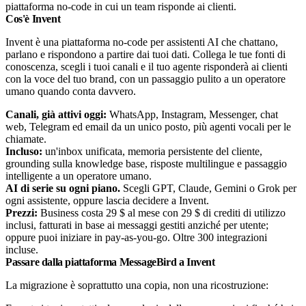
piattaforma no-code in cui un team risponde ai clienti.
Cos'è Invent
Invent è una piattaforma no-code per assistenti AI che chattano,
parlano e rispondono a partire dai tuoi dati. Collega le tue fonti di
conoscenza, scegli i tuoi canali e il tuo agente risponderà ai clienti
con la voce del tuo brand, con un passaggio pulito a un operatore
umano quando conta davvero.
Canali, già attivi oggi:
WhatsApp, Instagram, Messenger, chat
web, Telegram ed email da un unico posto, più agenti vocali per le
chiamate.
Incluso:
un'inbox unificata, memoria persistente del cliente,
grounding sulla knowledge base, risposte multilingue e passaggio
intelligente a un operatore umano.
AI di serie su ogni piano.
Scegli GPT, Claude, Gemini o Grok per
ogni assistente, oppure lascia decidere a Invent.
Prezzi:
Business costa 29 $ al mese con 29 $ di crediti di utilizzo
inclusi, fatturati in base ai messaggi gestiti anziché per utente;
oppure puoi iniziare in pay-as-you-go. Oltre 300 integrazioni
incluse.
Passare dalla piattaforma MessageBird a Invent
La migrazione è soprattutto una copia, non una ricostruzione: