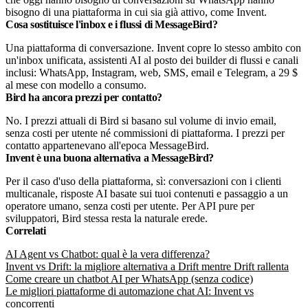
bisogno di una piattaforma in cui sia già attivo, come Invent.
Cosa sostituisce l'inbox e i flussi di MessageBird?
Una piattaforma di conversazione. Invent copre lo stesso ambito con
un'inbox unificata, assistenti AI al posto dei builder di flussi e canali
inclusi: WhatsApp, Instagram, web, SMS, email e Telegram, a 29 $
al mese con modello a consumo.
Bird ha ancora prezzi per contatto?
No. I prezzi attuali di Bird si basano sul volume di invio email,
senza costi per utente né commissioni di piattaforma. I prezzi per
contatto appartenevano all'epoca MessageBird.
Invent è una buona alternativa a MessageBird?
Per il caso d'uso della piattaforma, sì: conversazioni con i clienti
multicanale, risposte AI basate sui tuoi contenuti e passaggio a un
operatore umano, senza costi per utente. Per API pure per
sviluppatori, Bird stessa resta la naturale erede.
Correlati
AI Agent vs Chatbot: qual è la vera differenza?
Invent vs Drift: la migliore alternativa a Drift mentre Drift rallenta
Come creare un chatbot AI per WhatsApp (senza codice)
Le migliori piattaforme di automazione chat AI: Invent vs
concorrenti