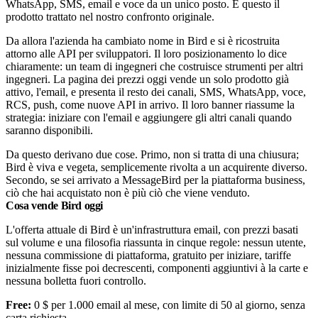
WhatsApp, SMS, email e voce da un unico posto. È questo il
prodotto trattato nel nostro confronto originale.
Da allora l'azienda ha cambiato nome in Bird e si è ricostruita
attorno alle API per sviluppatori. Il loro posizionamento lo dice
chiaramente: un team di ingegneri che costruisce strumenti per altri
ingegneri. La pagina dei prezzi oggi vende un solo prodotto già
attivo, l'email, e presenta il resto dei canali, SMS, WhatsApp, voce,
RCS, push, come nuove API in arrivo. Il loro banner riassume la
strategia: iniziare con l'email e aggiungere gli altri canali quando
saranno disponibili.
Da questo derivano due cose. Primo, non si tratta di una chiusura;
Bird è viva e vegeta, semplicemente rivolta a un acquirente diverso.
Secondo, se sei arrivato a MessageBird per la piattaforma business,
ciò che hai acquistato non è più ciò che viene venduto.
Cosa vende Bird oggi
L'offerta attuale di Bird è un'infrastruttura email, con prezzi basati
sul volume e una filosofia riassunta in cinque regole: nessun utente,
nessuna commissione di piattaforma, gratuito per iniziare, tariffe
inizialmente fisse poi decrescenti, componenti aggiuntivi à la carte e
nessuna bolletta fuori controllo.
Free:
0 $ per 1.000 email al mese, con limite di 50 al giorno, senza
carta richiesta.