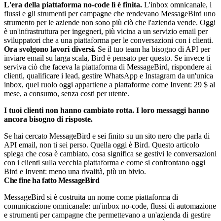
L'era della piattaforma no-code lì è finita.
L'inbox omnicanale, i
flussi e gli strumenti per campagne che rendevano MessageBird uno
strumento per le aziende non sono più ciò che l'azienda vende. Oggi
è un'infrastruttura per ingegneri, più vicina a un servizio email per
sviluppatori che a una piattaforma per le conversazioni con i clienti.
Ora svolgono lavori diversi.
Se il tuo team ha bisogno di API per
inviare email su larga scala, Bird è pensato per questo. Se invece ti
serviva ciò che faceva la piattaforma di MessageBird, rispondere ai
clienti, qualificare i lead, gestire WhatsApp e Instagram da un'unica
inbox, quel ruolo oggi appartiene a piattaforme come Invent: 29 $ al
mese, a consumo, senza costi per utente.
I tuoi clienti non hanno cambiato rotta. I loro messaggi hanno
ancora bisogno di risposte.
Se hai cercato MessageBird e sei finito su un sito nero che parla di
API email, non ti sei perso. Quella oggi è Bird. Questo articolo
spiega che cosa è cambiato, cosa significa se gestivi le conversazioni
con i clienti sulla vecchia piattaforma e come si confrontano oggi
Bird e Invent: meno una rivalità, più un bivio.
Che fine ha fatto MessageBird
MessageBird si è costruita un nome come piattaforma di
comunicazione omnicanale: un'inbox no-code, flussi di automazione
e strumenti per campagne che permettevano a un'azienda di gestire