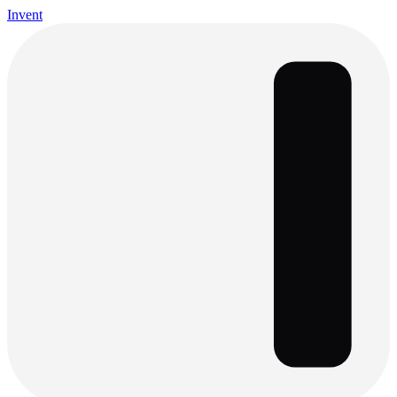
Invent