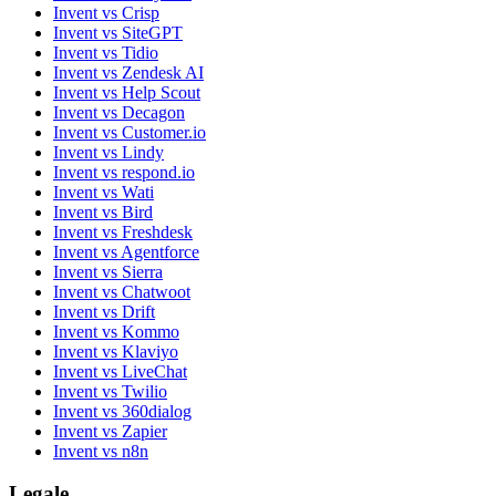
Invent vs Crisp
Invent vs SiteGPT
Invent vs Tidio
Invent vs Zendesk AI
Invent vs Help Scout
Invent vs Decagon
Invent vs Customer.io
Invent vs Lindy
Invent vs respond.io
Invent vs Wati
Invent vs Bird
Invent vs Freshdesk
Invent vs Agentforce
Invent vs Sierra
Invent vs Chatwoot
Invent vs Drift
Invent vs Kommo
Invent vs Klaviyo
Invent vs LiveChat
Invent vs Twilio
Invent vs 360dialog
Invent vs Zapier
Invent vs n8n
Legale