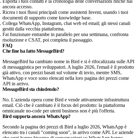
Esporta i tuoi contatti e la cronologia delle conversazioni finché hai
ancora accesso.
Ricrea i tuoi flussi principali come assistenti Invent, usando i tuoi
documenti di supporto come knowledge base.
Collega WhatsApp, Instagram, chat web ed email; gli stessi canali
gestiti dalla vecchia piattaforma.
Fai funzionare entrambe in parallelo per una settimana, confronta
risoluzione e CSAT, poi completa il passaggio.
FAQ
Che fine ha fatto MessageBird?
MessageBird ha cambiato nome in Bird e si è rifocalizzata sulle API
di messaggistica per sviluppatori. A luglio 2026, l'email è il prodotto
già attivo, con prezzi basati sul volume di invio, mentre SMS,
WhatsApp e voce sono elencati nella loro pagina dei prezzi come
API in arrivo.
MessageBird sta chiudendo?
No. L'azienda opera come Bird e vende attivamente infrastruttura
email. Ciò che è cambiato è il focus del prodotto: la piattaforma
omnicanale no-code per utenti business non è più l'offerta.
Bird supporta ancora WhatsApp?
Secondo la pagina dei prezzi di Bird a luglio 2026, WhatsApp è
elencato tra i canali "coming soon", in arrivo come API. Le aziende
che oggi hanno bisogno di conversazioni su WhatsApp hanno