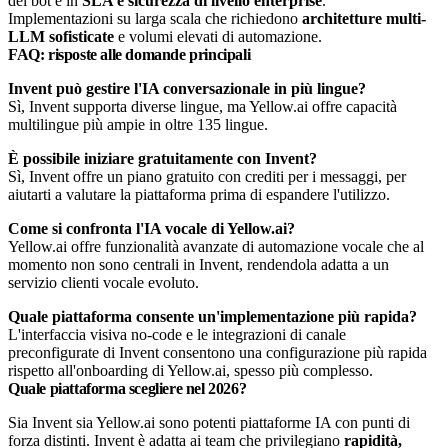
dei bot e in
SLA e sicurezza di livello enterprise
.
Implementazioni su larga scala che richiedono
architetture multi-
LLM sofisticate
e volumi elevati di automazione.
FAQ: risposte alle domande principali
Invent può gestire l'IA conversazionale in più lingue?
Sì, Invent supporta diverse lingue, ma Yellow.ai offre capacità
multilingue più ampie in oltre 135 lingue.
È possibile iniziare gratuitamente con Invent?
Sì, Invent offre un piano gratuito con crediti per i messaggi, per
aiutarti a valutare la piattaforma prima di espandere l'utilizzo.
Come si confronta l'IA vocale di Yellow.ai?
Yellow.ai offre funzionalità avanzate di automazione vocale che al
momento non sono centrali in Invent, rendendola adatta a un
servizio clienti vocale evoluto.
Quale piattaforma consente un'implementazione più rapida?
L'interfaccia visiva no-code e le integrazioni di canale
preconfigurate di Invent consentono una configurazione più rapida
rispetto all'onboarding di Yellow.ai, spesso più complesso.
Quale piattaforma scegliere nel 2026?
Sia Invent sia Yellow.ai sono potenti piattaforme IA con punti di
forza distinti. Invent è adatta ai team che privilegiano
rapidità,