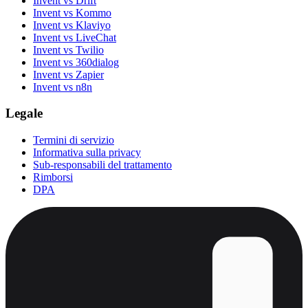
Invent vs Drift
Invent vs Kommo
Invent vs Klaviyo
Invent vs LiveChat
Invent vs Twilio
Invent vs 360dialog
Invent vs Zapier
Invent vs n8n
Legale
Termini di servizio
Informativa sulla privacy
Sub-responsabili del trattamento
Rimborsi
DPA