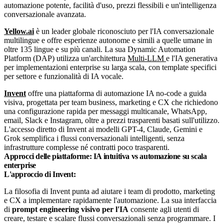
automazione potente, facilità d'uso, prezzi flessibili e un'intelligenza
conversazionale avanzata.
Yellow.ai
è un leader globale riconosciuto per l'IA conversazionale
multilingue e offre esperienze autonome e simili a quelle umane in
oltre 135 lingue e su più canali. La sua Dynamic Automation
Platform (DAP) utilizza un'architettura
Multi-LLM
e l'IA generativa
per implementazioni enterprise su larga scala, con template specifici
per settore e funzionalità di IA vocale.
Invent
offre una piattaforma di automazione IA no-code a guida
visiva, progettata per team business, marketing e CX che richiedono
una configurazione rapida per messaggi multicanale, WhatsApp,
email, Slack e Instagram, oltre a prezzi trasparenti basati sull'utilizzo.
L'accesso diretto di Invent ai modelli GPT-4, Claude, Gemini e
Grok semplifica i flussi conversazionali intelligenti, senza
infrastrutture complesse né contratti poco trasparenti.
Approcci delle piattaforme: IA intuitiva vs automazione su scala
enterprise
L'approccio di Invent:
La filosofia di Invent punta ad aiutare i team di prodotto, marketing
e CX a implementare rapidamente l'automazione. La sua interfaccia
di
prompt engineering visivo per l'IA
consente agli utenti di
creare, testare e scalare flussi conversazionali senza programmare. I