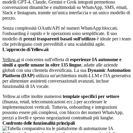
modelli GPT-4, Claude, Gemini e Grok integrati permettono
conversazioni dinamiche e multimodali su WhatsApp, SMS, email,
Slack e Instagram, tramite un'unica interfaccia e un unico modello di
prezzo.
Senza complessità OAuth/API né numeri WhatsApp bloccati,
l'onboarding è rapido e le operazioni sono semplificate. Il suo
modello di
prezzi trasparenti basati sull'utilizzo
è ideale per i team
che privilegiano costi prevedibili e una scalabilità agile.
L'approccio di Yellow.ai:
Yellow.ai
si concentra sull'offerta di
esperienze IA autonome e
simili a quelle umane in oltre 135 lingue
, adatte alle aziende
globali con una clientela diversificata. La sua
Dynamic Automation
Platform (DAP)
utilizza un'architettura multi-LLM e l'IA generativa
per alimentare assistenti conversazionali avanzati, incluse
funzionalità di IA vocale.
Yellow.ai offre inoltre numerosi
template specifici per settore
(finanza, retail, telecomunicazioni ecc.) per accelerare le
implementazioni verticali. Tuttavia, onboarding e integrazioni
possono essere più complessi, con blocco dei numeri WhatsApp,
prezzi a livelli e spesso negoziazioni contrattuali più lunghe.
Confronto delle funzionalità principali