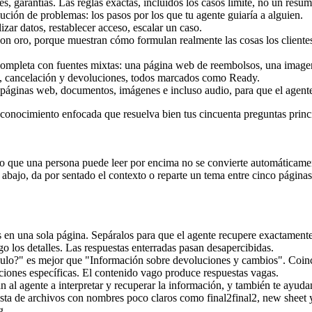
, garantías. Las reglas exactas, incluidos los casos límite, no un resu
ución de problemas: los pasos por los que tu agente guiaría a alguien.
ar datos, restablecer acceso, escalar un caso.
son oro, porque muestran cómo formulan realmente las cosas los cliente
páginas web, documentos, imágenes e incluso audio, para que el agente 
e conocimiento enfocada que resuelva bien tus cincuenta preguntas princ
nto que una persona puede leer por encima no se convierte automáticam
 abajo, da por sentado el contexto o reparte un tema entre cinco páginas
en una sola página. Sepáralos para que el agente recupere exactament
go los detalles. Las respuestas enterradas pasan desapercibidas.
lo?" es mejor que "Información sobre devoluciones y cambios". Coinci
iciones específicas. El contenido vago produce respuestas vagas.
 al agente a interpretar y recuperar la información, y también te ayudan