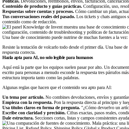
Políticas.
Devoluciones, reembolsos, envíos, facturación, cancelaciones
Contenido de producto y guías prácticas.
Configuración, uso, resol
Respuestas sobre cuentas y procesos.
Cómo cambiar un plan, actualiz
Tus conversaciones reales del pasado.
Los tickets y chats antiguos 
contenido como de redacción.
Una base de conocimiento puede nutrirse de muchas fuentes a la vez: 
Resiste la tentación de volcarlo todo desde el primer día. Una base d
respuesta correcta.
Hazla apta para AI, no solo legible para humanos
Aquí está la parte que los equipos suelen pasar por alto. Un docume
escrito para personas a menudo esconde la respuesta tres párrafos más
estructura importa tanto como las palabras.
Algunas reglas que hacen que el contenido sea apto para AI:
Un tema por artículo.
No combines devoluciones, envíos y garantías 
Empieza con la respuesta.
Pon la respuesta directa al principio y lue
Usa títulos claros en forma de pregunta.
"¿Cómo devuelvo un artícu
Escribe con claridad y precisión.
Cifras exactas, pasos reales, cond
Dale estructura.
Secciones cortas, listas y campos consistentes ayudan