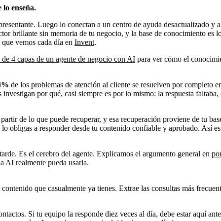
 lo enseña.
esentante. Luego lo conectan a un centro de ayuda desactualizado y a 
r brillante sin memoria de tu negocio, y la base de conocimiento es lo q
o que vemos cada día en
Invent
.
 de 4 capas de un agente de negocio con AI
para ver cómo el conocimien
4%
de los problemas de atención al cliente se resuelven por completo en
investigan por qué, casi siempre es por lo mismo: la respuesta faltaba, 
partir de lo que puede recuperar, y esa recuperación proviene de tu bas
 lo obligas a responder desde tu contenido confiable y aprobado. Así es 
tarde. Es el cerebro del agente. Explicamos el argumento general en
por
na AI realmente pueda usarla.
 contenido que casualmente ya tienes. Extrae las consultas más frecuen
actos. Si tu equipo la responde diez veces al día, debe estar aquí ant