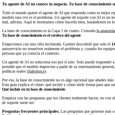
Tu agente de AI no conoce tu negocio. Tu base de conocimiento se
Todo el mundo quiere el agente de AI que responda como tu mejor repr
modelo rara vez es el problema. Un agente de soporte con AI es un lecto
mal, adivina. Aquí te mostramos cómo hacerlo bien, basándonos en l
La base de conocimiento es la Capa 1 de cuatro. Consulta
la anatomía
Tu base de conocimiento es el cerebro del agente
Empecemos con una cifra incómoda. Gartner descubrió que solo el
1
autoservicio no resuelven realmente el problema y, cuando los equipos 
persona que ya conocía el contexto.
Un agente de AI no soluciona eso por sí solo. Solo puede responder a 
permitir que el modelo improvise a partir de su entrenamiento general,
políticas reales (
Salesforce
).
Por eso, la base de conocimiento no es algo opcional que añades más 
Esta guía explica el cómo: qué incluir y cómo darle forma para que u
Qué incluir en tu base de conocimiento
Empieza con las preguntas que los clientes realmente hacen, no con el
de soporte suele ser:
Preguntas frecuentes principales.
Las preguntas que generan más cont