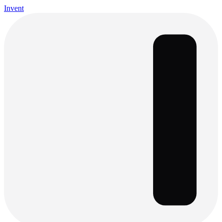
Invent