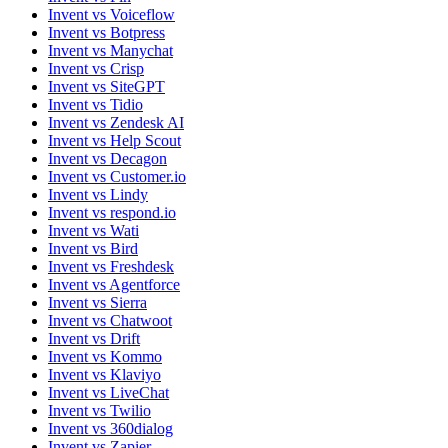
Invent vs Voiceflow
Invent vs Botpress
Invent vs Manychat
Invent vs Crisp
Invent vs SiteGPT
Invent vs Tidio
Invent vs Zendesk AI
Invent vs Help Scout
Invent vs Decagon
Invent vs Customer.io
Invent vs Lindy
Invent vs respond.io
Invent vs Wati
Invent vs Bird
Invent vs Freshdesk
Invent vs Agentforce
Invent vs Sierra
Invent vs Chatwoot
Invent vs Drift
Invent vs Kommo
Invent vs Klaviyo
Invent vs LiveChat
Invent vs Twilio
Invent vs 360dialog
Invent vs Zapier