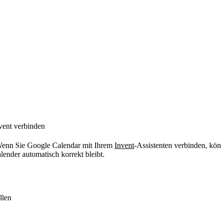
vent verbinden
 Wenn Sie Google Calendar mit Ihrem
Invent
-Assistenten verbinden, k
nder automatisch korrekt bleibt.
llen