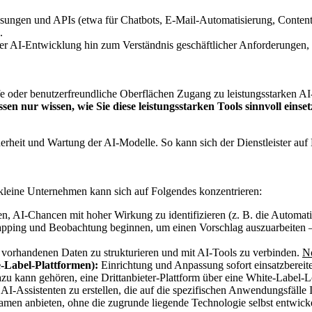
sungen und APIs (etwa für Chatbots, E-Mail-Automatisierung, Content
.
der AI-Entwicklung hin zum Verständnis geschäftlicher Anforderungen, z
oder benutzerfreundliche Oberflächen Zugang zu leistungsstarken AI
sen nur wissen, wie Sie diese leistungsstarken Tools sinnvoll einset
cherheit und Wartung der AI-Modelle. So kann sich der Dienstleister
kleine Unternehmen kann sich auf Folgendes konzentrieren:
n, AI-Chancen mit hoher Wirkung zu identifizieren (z. B. die Automat
, Mapping und Beobachtung beginnen, um einen Vorschlag auszuarbeiten
e vorhandenen Daten zu strukturieren und mit AI-Tools zu verbinden.
No
e-Label-Plattformen):
Einrichtung und Anpassung sofort einsatzbereite
u kann gehören, eine Drittanbieter-Plattform über eine White-Label-L
, AI-Assistenten zu erstellen, die auf die spezifischen Anwendungsfäll
en anbieten, ohne die zugrunde liegende Technologie selbst entwickel