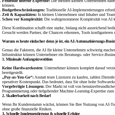
Fehlende interne Expertise:
Die meisten kleinen Unternehmen haben 
können.
Budgetbeschränkungen:
Traditionelle AI-Implementierungen erforde
Zeit & Kapazitäten:
In kleinen Unternehmen sind Inhaber und Teams o
Scheu vor Komplexität:
Die wahrgenommene Komplexität von AI kann
Diese Kombination schafft eine starke, bislang nicht ausreichend be
Gesucht werden Partner, die Chancen erkennen, Tools konfigurieren 
Warum es heute einfacher denn je ist, ein AI-Automatisierungs-Busi
Genau die Faktoren, die AI für kleine Unternehmen schwierig machen
Infrastruktur können Unternehmer ein Beratungs- oder Service-Busine
1. Minimale Anfangsinvestition
Keine Hardwarekosten
: Unternehmer können komplett darauf verzic
bereitgestellt.
„Pay-as-You-Go“:
Anstatt teure Lizenzen zu kaufen, zahlen Dienstlei
operativer Kostenpunkt. Das bedeutet, dass Sie ohne hohe Softwareko
Vorgefertigte Lösungen:
Der Markt ist voll von benutzerfreundlich
Programmierung oder tiefgehender Machine-Learning-Expertise zum S
2. Skalierbarkeit nach Bedarf
Wenn Ihr Kundenstamm wächst, können Sie Ihre Nutzung von AI-Tools
ohne große finanzielle Risiken.
3. Schnelle Implementierung & schnelle Erfolge