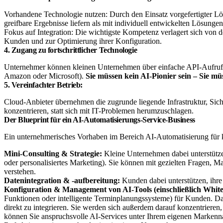
Vorhandene Technologie nutzen: Durch den Einsatz vorgefertigter Lö
greifbare Ergebnisse liefern als mit individuell entwickelten Lösungen
Fokus auf Integration: Die wichtigste Kompetenz verlagert sich von 
Kunden und zur Optimierung ihrer Konfiguration.
4. Zugang zu fortschrittlicher Technologie
Unternehmer können kleinen Unternehmen über einfache API-Aufrufe 
Amazon oder Microsoft).
Sie müssen kein AI-Pionier sein – Sie müs
5. Vereinfachter Betrieb:
Cloud-Anbieter übernehmen die zugrunde liegende Infrastruktur, Si
konzentrieren, statt sich mit IT-Problemen herumzuschlagen.
Der Blueprint für ein AI-Automatisierungs-Service-Business
Ein unternehmerisches Vorhaben im Bereich AI-Automatisierung für 
Mini-Consulting & Strategie:
Kleine Unternehmen dabei unterstütze
oder personalisiertes Marketing). Sie können mit gezielten Fragen
verstehen.
Datenintegration & -aufbereitung:
Kunden dabei unterstützen, ihr
Konfiguration & Management von AI-Tools (einschließlich Whit
Funktionen oder intelligente Terminplanungssysteme) für Kunden. Daz
direkt zu integrieren. Sie werden sich außerdem darauf konzentrieren
können Sie anspruchsvolle AI-Services unter Ihrem eigenen Markennam