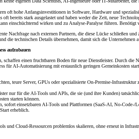
keine eigenen Data Scientists, AI-Ingenieure oder IT-Mitarbeiter, di
rn oft hohe Anfangsinvestitionen in Software, Hardware und spezialisie
ft bereits stark ausgelastet und haben weder die Zeit, neue Technologi
 einschüchternd wirken und zu Analyse-Paralyse führen. Benötigt wer
diente Nachfrage nach externen Partnern, die diese Lücke schließen un
und die technischen Details übernehmen, damit sich die Unternehmen a
ness aufzubauen
, schaffen einen fruchtbaren Boden für neue Dienstleister. Durch die
ss für AI-Automatisierung mit erstaunlich geringen Gemeinkosten start
hten, teure Server, GPUs oder spezialisierte On-Premise-Infrastruktu
ster nur für die AI-Tools und APIs, die sie (und ihre Kunden) tatsächli
sten starten können.
en, sofort einsetzbaren AI-Tools und Plattformen (SaaS-AI, No-Code-/L
tart erheblich.
 und Cloud-Ressourcen problemlos skalieren, ohne erneut in Infrastru