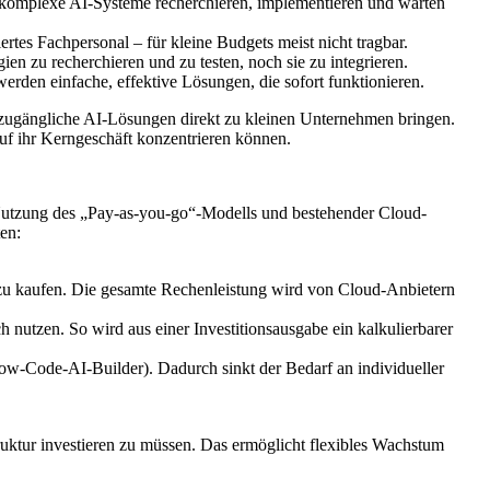
e komplexe AI-Systeme recherchieren, implementieren und warten
rtes Fachpersonal – für kleine Budgets meist nicht tragbar.
en zu recherchieren und zu testen, noch sie zu integrieren.
den einfache, effektive Lösungen, die sofort funktionieren.
d zugängliche AI-Lösungen direkt zu kleinen Unternehmen bringen.
uf ihr Kerngeschäft konzentrieren können.
 Nutzung des „Pay-as-you-go“-Modells und bestehender Cloud-
en:
r zu kaufen. Die gesamte Rechenleistung wird von Cloud-Anbietern
ch nutzen. So wird aus einer Investitionsausgabe ein kalkulierbarer
ow-Code-AI-Builder). Dadurch sinkt der Bedarf an individueller
ktur investieren zu müssen. Das ermöglicht flexibles Wachstum