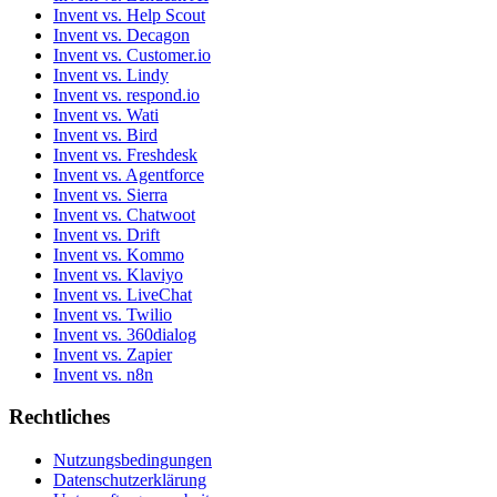
Invent vs. Help Scout
Invent vs. Decagon
Invent vs. Customer.io
Invent vs. Lindy
Invent vs. respond.io
Invent vs. Wati
Invent vs. Bird
Invent vs. Freshdesk
Invent vs. Agentforce
Invent vs. Sierra
Invent vs. Chatwoot
Invent vs. Drift
Invent vs. Kommo
Invent vs. Klaviyo
Invent vs. LiveChat
Invent vs. Twilio
Invent vs. 360dialog
Invent vs. Zapier
Invent vs. n8n
Rechtliches
Nutzungsbedingungen
Datenschutzerklärung