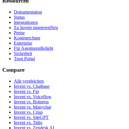
Ressourcen
Dokumentation
Status
Integrationen
Zu Invent migrieren
Neu
Preise
Kostenrechner
Enterprise
Für Agenturen
Beliebt
Sicherheit
Trust Portal
Compare
Alle vergleichen
Invent vs. Chatbase
Invent vs. Fin
Invent vs. Voiceflow
Invent vs. Botpress
Invent vs. Manychat
Invent vs. Crisp
Invent vs. SiteGPT
Invent vs. Tidio
Invent vs. Zendesk AI