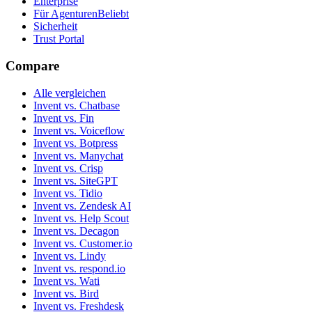
Enterprise
Für Agenturen
Beliebt
Sicherheit
Trust Portal
Compare
Alle vergleichen
Invent vs. Chatbase
Invent vs. Fin
Invent vs. Voiceflow
Invent vs. Botpress
Invent vs. Manychat
Invent vs. Crisp
Invent vs. SiteGPT
Invent vs. Tidio
Invent vs. Zendesk AI
Invent vs. Help Scout
Invent vs. Decagon
Invent vs. Customer.io
Invent vs. Lindy
Invent vs. respond.io
Invent vs. Wati
Invent vs. Bird
Invent vs. Freshdesk