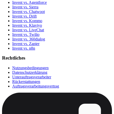
Invent vs. Agentforce
Invent vs. Sierra
Invent vs. Chatwoot
Invent vs. Drift
Invent vs. Kommo
Invent vs. Klaviyo
Invent vs. LiveChat
Invent vs. Twilio
Invent vs. 360dialog
Invent vs. Zapier
Invent vs. n8n
Rechtliches
Nutzungsbedingungen
Datenschutzerklärung
Unterauftragsverarbeiter
Rückerstattungen
Auftragsverarbeitungsvertrag