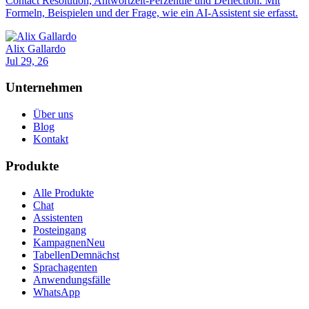
Contact Resolution, Antwortzeit-Perzentile und Deflection. Mit
Formeln, Beispielen und der Frage, wie ein AI-Assistent sie erfasst.
Alix Gallardo
Jul 29, 26
Unternehmen
Über uns
Blog
Kontakt
Produkte
Alle Produkte
Chat
Assistenten
Posteingang
Kampagnen
Neu
Tabellen
Demnächst
Sprachagenten
Anwendungsfälle
WhatsApp