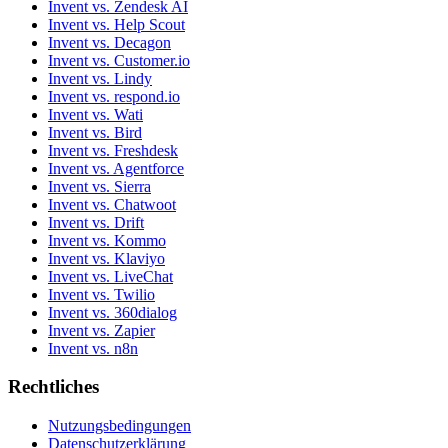
Invent vs. Zendesk AI
Invent vs. Help Scout
Invent vs. Decagon
Invent vs. Customer.io
Invent vs. Lindy
Invent vs. respond.io
Invent vs. Wati
Invent vs. Bird
Invent vs. Freshdesk
Invent vs. Agentforce
Invent vs. Sierra
Invent vs. Chatwoot
Invent vs. Drift
Invent vs. Kommo
Invent vs. Klaviyo
Invent vs. LiveChat
Invent vs. Twilio
Invent vs. 360dialog
Invent vs. Zapier
Invent vs. n8n
Rechtliches
Nutzungsbedingungen
Datenschutzerklärung