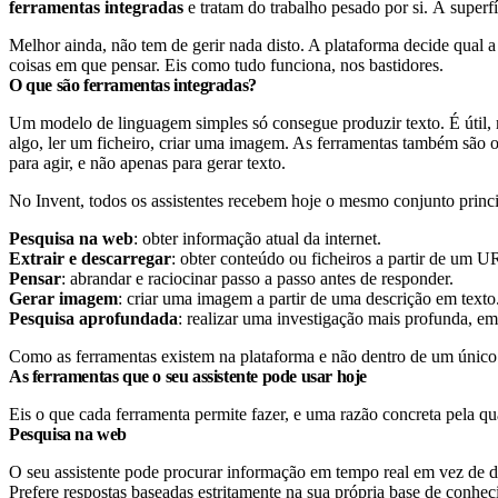
ferramentas integradas
e tratam do trabalho pesado por si. À superfí
Melhor ainda, não tem de gerir nada disto. A plataforma decide qual 
coisas em que pensar. Eis como tudo funciona, nos bastidores.
O que são ferramentas integradas?
Um modelo de linguagem simples só consegue produzir texto. É útil,
algo, ler um ficheiro, criar uma imagem.
As ferramentas também são o 
para agir, e não apenas para gerar texto.
No Invent, todos os assistentes recebem hoje o mesmo conjunto princ
Pesquisa na web
: obter informação atual da internet.
Extrair e descarregar
: obter conteúdo ou ficheiros a partir de um 
Pensar
: abrandar e raciocinar passo a passo antes de responder.
Gerar imagem
: criar uma imagem a partir de uma descrição em texto
Pesquisa aprofundada
: realizar uma investigação mais profunda, em 
Como as ferramentas existem na plataforma e não dentro de um únic
As ferramentas que o seu assistente pode usar hoje
Eis o que cada ferramenta permite fazer, e uma razão concreta pela qua
Pesquisa na web
O seu assistente pode procurar informação em tempo real em vez de d
Prefere respostas baseadas estritamente na sua própria base de conhec