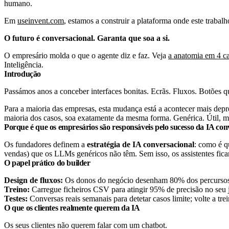
humano.
Em
useinvent.com
, estamos a construir a plataforma onde este trabal
O futuro é conversacional. Garanta que soa a si.
O empresário molda o que o agente diz e faz. Veja
a anatomia em 4 c
Inteligência.
Introdução
Passámos anos a conceber interfaces bonitas. Ecrãs. Fluxos. Botões 
Para a maioria das empresas, esta mudança está a acontecer mais depre
maioria dos casos, soa exatamente da mesma forma. Genérica. Útil, ma
Porque é que os empresários são responsáveis pelo sucesso da IA con
Os fundadores definem a
estratégia de IA conversacional
: como é q
vendas) que os LLMs genéricos não têm. Sem isso, os assistentes fica
O papel prático do builder
Design de fluxos:
Os donos do negócio desenham 80% dos percursos
Treino:
Carregue ficheiros CSV para atingir 95% de precisão no seu 
Testes:
Conversas reais semanais para detetar casos limite; volte a tre
O que os clientes realmente querem da IA
Os seus clientes não querem falar com um chatbot.