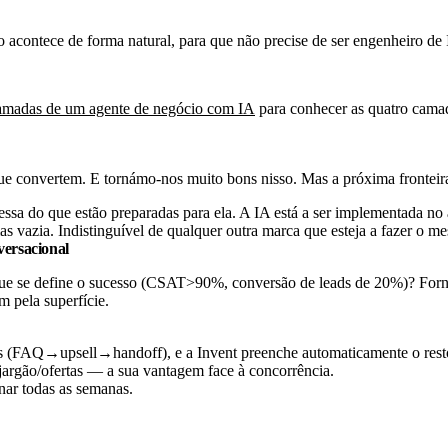
ho acontece de forma natural, para que não precise de ser engenheiro de
amadas de um agente de negócio com IA
para conhecer as quatro cama
que convertem. E tornámo-nos muito bons nisso. Mas a próxima fronteira
ssa do que estão preparadas para ela. A IA está a ser implementada no 
s vazia. Indistinguível de qualquer outra marca que esteja a fazer o m
versacional
ue se define o sucesso (CSAT>90%, conversão de leads de 20%)? Fornec
m pela superfície.
 (FAQ→upsell→handoff), e a Invent preenche automaticamente o rest
jargão/ofertas — a sua vantagem face à concorrência.
inar todas as semanas.