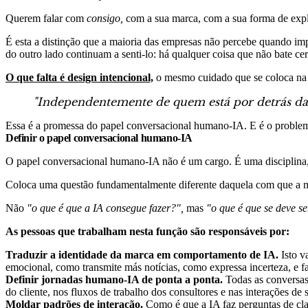
Querem falar com
consigo,
com a sua marca, com a sua forma de expli
É esta a distinção que a maioria das empresas não percebe quando i
do outro lado continuam a senti-lo: há qualquer coisa que não bate cer
O que falta é design intencional,
o mesmo cuidado que se coloca na i
"Independentemente de quem está por detrás da co
Essa é a promessa do papel conversacional humano-IA. E é o problema
Definir o papel conversacional humano-IA
O papel conversacional humano-IA não é um cargo. É uma disciplina, u
Coloca uma questão fundamentalmente diferente daquela com que a 
Não
"o que é que a IA consegue fazer?",
mas
"o que é que se deve s
As pessoas que trabalham nesta função são responsáveis por:
Traduzir a identidade da marca em comportamento de IA.
Isto v
emocional, como transmite más notícias, como expressa incerteza, e f
Definir jornadas humano-IA de ponta a ponta.
Todas as conversas
do cliente, nos fluxos de trabalho dos consultores e nas interações de 
Moldar padrões de interação.
Como é que a IA faz perguntas de cl