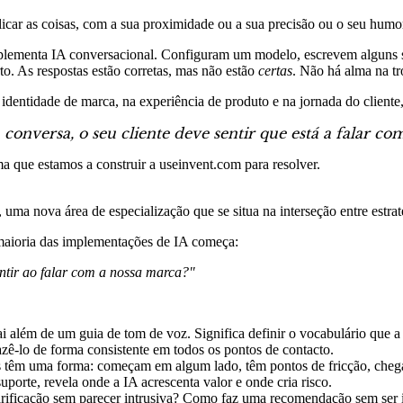
car as coisas, com a sua proximidade ou a sua precisão ou o seu humor
mplementa IA conversacional. Configuram um modelo, escrevem alguns sy
to. As respostas estão corretas, mas não estão
certas
. Não há alma na tr
dentidade de marca, na experiência de produto e na jornada do cliente,
nversa, o seu cliente deve sentir que está a falar com
 que estamos a construir a useinvent.com para resolver.
ma nova área de especialização que se situa na interseção entre estra
maioria das implementações de IA começa:
entir ao falar com a nossa marca?"
ai além de um guia de tom de voz. Significa definir o vocabulário que a
azê-lo de forma consistente em todos os pontos de contacto.
 têm uma forma: começam em algum lado, têm pontos de fricção, chega
suporte, revela onde a IA acrescenta valor e onde cria risco.
arificação sem parecer intrusiva? Como faz uma recomendação sem ser