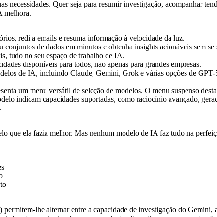
as necessidades. Quer seja para resumir investigação, acompanhar tendên
A melhora.
órios, redija emails e resuma informação à velocidade da luz.
ou conjuntos de dados em minutos e obtenha insights acionáveis sem se 
s, tudo no seu espaço de trabalho de IA.
idades disponíveis para todos, não apenas para grandes empresas.
esenta um menu versátil de seleção de modelos. O menu suspenso destac
elo indicam capacidades suportadas, como raciocínio avançado, gera
.
pelo que ela fazia melhor. Mas nenhum modelo de IA faz tudo na perfeiç
es
o
to
) permitem-lhe alternar entre a capacidade de investigação do Gemini, 