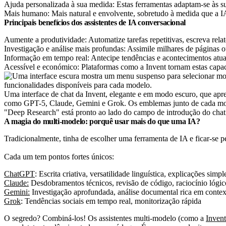
Ajuda personalizada à sua medida: Estas ferramentas adaptam-se às su
Mais humano: Mais natural e envolvente, sobretudo à medida que a I
Principais benefícios dos assistentes de IA conversacional
Aumente a produtividade: Automatize tarefas repetitivas, escreva relat
Investigação e análise mais profundas: Assimile milhares de páginas 
Informação em tempo real: Antecipe tendências e acontecimentos atuai
Acessível e económico: Plataformas como a Invent tornam estas capac
Uma interface de chat da Invent, elegante e em modo escuro, que apr
como GPT-5, Claude, Gemini e Grok. Os emblemas junto de cada mod
"Deep Research" está pronto ao lado do campo de introdução do chat
A magia do multi-modelo: porquê usar mais do que uma IA?
Tradicionalmente, tinha de escolher uma ferramenta de IA e ficar-se 
Cada um tem pontos fortes únicos:
ChatGPT
: Escrita criativa, versatilidade linguística, explicações simpl
Claude:
Desdobramentos técnicos, revisão de código, raciocínio lógic
Gemini:
Investigação aprofundada, análise documental rica em contex
Grok
: Tendências sociais em tempo real, monitorização rápida
O segredo? Combiná-los! Os assistentes multi-modelo (como a
Invent