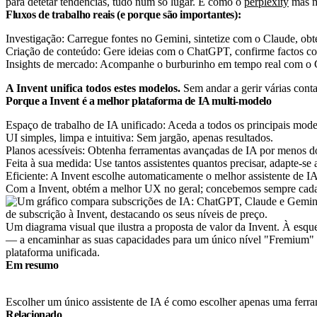
para detetar tendências, tudo num só lugar. É como o
perplexity
mas ma
Fluxos de trabalho reais (e porque são importantes):
Investigação: Carregue fontes no Gemini, sintetize com o Claude, o
Criação de conteúdo: Gere ideias com o ChatGPT, confirme factos c
Insights de mercado: Acompanhe o burburinho em tempo real com o G
A Invent unifica todos estes modelos.
Sem andar a gerir várias contas
Porque a Invent é a melhor plataforma de IA multi-modelo
Espaço de trabalho de IA unificado: Aceda a todos os principais mode
UI simples, limpa e intuitiva: Sem jargão, apenas resultados.
Planos acessíveis: Obtenha ferramentas avançadas de IA por menos d
Feita à sua medida: Use tantos assistentes quantos precisar, adapte-se 
Eficiente: A Invent escolhe automaticamente o melhor assistente de I
Com a Invent, obtém a melhor UX no geral; concebemos sempre cada fun
Um diagrama visual que ilustra a proposta de valor da Invent. À esq
— a encaminhar as suas capacidades para um único nível "Fremium" 
plataforma unificada.
Em resumo
Escolher um único assistente de IA é como escolher apenas uma ferra
Relacionado