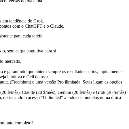
/conversas do dia a dia.
.
s em tendência do Grok.
s pontos com o ChatGPT e o Claude.
istente para cada tarefa.
to, sem carga cognitiva para si.
 do mercado.
za e garantindo que obtém sempre os resultados certos, rapidamente.
 intuitiva e fácil de usar.
 (20 $/mês), Claude (20 $/mês), Gemini (20 $/mês) e Grok (30 $/mês)
, destacando o acesso "Unlimited" a todos os modelos numa única
conjunto completo?