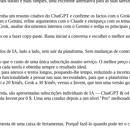
is barato e mais simples, uma excelente alternativa para as suas tarefas
btenha um resumo criativo do ChatGPT e confirme os factos com o Grok
om o Gemini, refine argumentos com o Claude e enriqueça com os tema
rok, analise documentos internos com o Gemini e redija os principai
 ou a fazer copy-paste. Basta iniciar a conversa e escolher o melhor ass
los de IA, lado a lado, sem sair da plataforma. Sem mudanças de contex
o que o custo de uma única subscrição noutro serviço. O melhor preço
a cada tarefa e obtenha sempre o resultado ideal.
A para anexos e textos longos, poupando-lhe tempo, reduzindo a incerte
cionalidade a pensar nas suas necessidades, para que a plataforma seja
uerda, são apresentadas subscrições individuais de IA — ChatGPT & o4
da Invent por 0 $. Uma seta conduz depois a um nível "Pro" melhorado
menta de uma caixa de ferramentas. Porquê fazê-lo quando pode ter o 