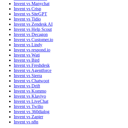
Invent vs Manychat
Invent vs Crisp
Invent vs SiteGPT
Invent vs Tidio
Invent vs Zendesk AI
Invent vs Help Scout
Invent vs Decagon
Invent vs Customer.io
Invent vs Lindy
Invent vs respond.io
Invent vs Wati
Invent vs Bird
Invent vs Freshdesk
Invent vs Agentforce
Invent vs Sierra
Invent vs Chatwoot
Invent vs Drift
Invent vs Kommo
Invent vs Klaviyo
Invent vs LiveChat
Invent vs Twilio
Invent vs 360dialog
Invent vs Zapier
Invent vs n8n