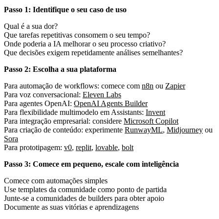
Passo 1: Identifique o seu caso de uso
Qual é a sua dor?
Que tarefas repetitivas consomem o seu tempo?
Onde poderia a IA melhorar o seu processo criativo?
Que decisões exigem repetidamente análises semelhantes?
Passo 2: Escolha a sua plataforma
Para automação de workflows: comece com
n8n
ou
Zapier
Para voz conversacional:
Eleven Labs
Para agentes OpenAI:
OpenAI Agents Builder
Para flexibilidade multimodelo em Assistants:
Invent
Para integração empresarial: considere
Microsoft Copilot
Para criação de conteúdo: experimente
RunwayML
,
Midjourney
ou
Sora
Para prototipagem:
v0
,
replit
,
lovable
,
bolt
Passo 3: Comece em pequeno, escale com inteligência
Comece com automações simples
Use templates da comunidade como ponto de partida
Junte-se a comunidades de builders para obter apoio
Documente as suas vitórias e aprendizagens