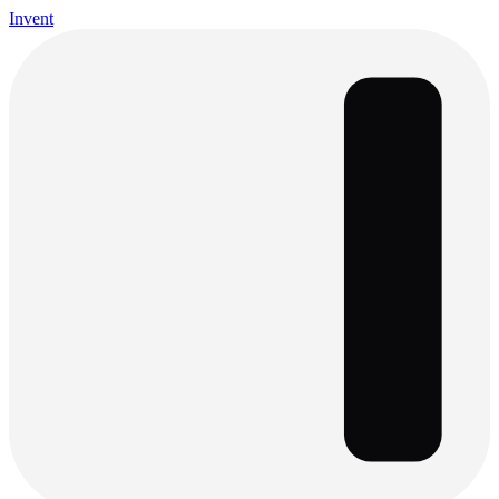
Invent