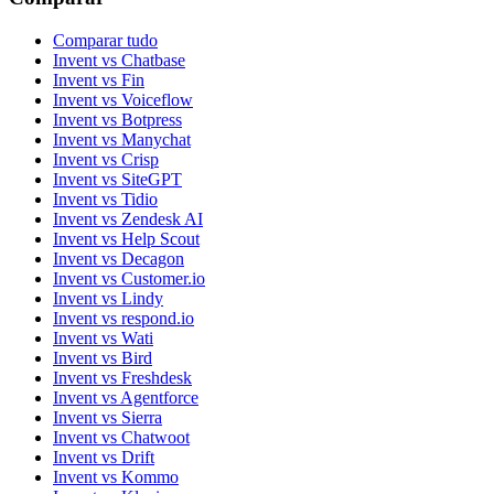
Comparar tudo
Invent vs Chatbase
Invent vs Fin
Invent vs Voiceflow
Invent vs Botpress
Invent vs Manychat
Invent vs Crisp
Invent vs SiteGPT
Invent vs Tidio
Invent vs Zendesk AI
Invent vs Help Scout
Invent vs Decagon
Invent vs Customer.io
Invent vs Lindy
Invent vs respond.io
Invent vs Wati
Invent vs Bird
Invent vs Freshdesk
Invent vs Agentforce
Invent vs Sierra
Invent vs Chatwoot
Invent vs Drift
Invent vs Kommo