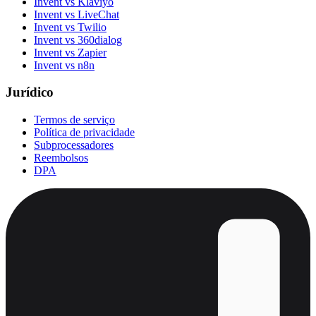
Invent vs Klaviyo
Invent vs LiveChat
Invent vs Twilio
Invent vs 360dialog
Invent vs Zapier
Invent vs n8n
Jurídico
Termos de serviço
Política de privacidade
Subprocessadores
Reembolsos
DPA