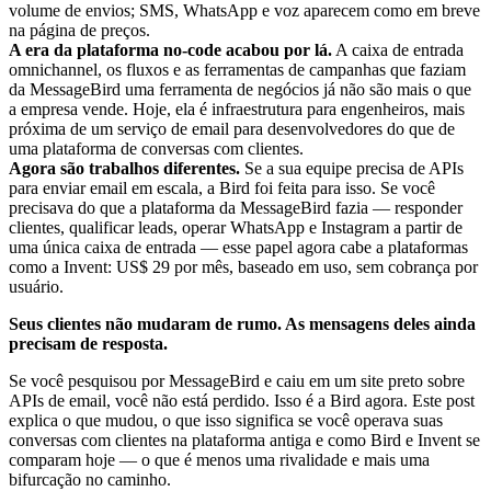
volume de envios; SMS, WhatsApp e voz aparecem como em breve
na página de preços.
A era da plataforma no-code acabou por lá.
A caixa de entrada
omnichannel, os fluxos e as ferramentas de campanhas que faziam
da MessageBird uma ferramenta de negócios já não são mais o que
a empresa vende. Hoje, ela é infraestrutura para engenheiros, mais
próxima de um serviço de email para desenvolvedores do que de
uma plataforma de conversas com clientes.
Agora são trabalhos diferentes.
Se a sua equipe precisa de APIs
para enviar email em escala, a Bird foi feita para isso. Se você
precisava do que a plataforma da MessageBird fazia — responder
clientes, qualificar leads, operar WhatsApp e Instagram a partir de
uma única caixa de entrada — esse papel agora cabe a plataformas
como a Invent: US$ 29 por mês, baseado em uso, sem cobrança por
usuário.
Seus clientes não mudaram de rumo. As mensagens deles ainda
precisam de resposta.
Se você pesquisou por MessageBird e caiu em um site preto sobre
APIs de email, você não está perdido. Isso é a Bird agora. Este post
explica o que mudou, o que isso significa se você operava suas
conversas com clientes na plataforma antiga e como Bird e Invent se
comparam hoje — o que é menos uma rivalidade e mais uma
bifurcação no caminho.