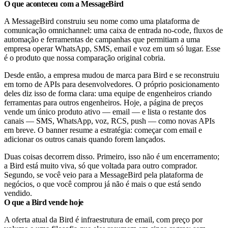
O que aconteceu com a MessageBird
A MessageBird construiu seu nome como uma plataforma de
comunicação omnichannel: uma caixa de entrada no-code, fluxos de
automação e ferramentas de campanhas que permitiam a uma
empresa operar WhatsApp, SMS, email e voz em um só lugar. Esse
é o produto que nossa comparação original cobria.
Desde então, a empresa mudou de marca para Bird e se reconstruiu
em torno de APIs para desenvolvedores. O próprio posicionamento
deles diz isso de forma clara: uma equipe de engenheiros criando
ferramentas para outros engenheiros. Hoje, a página de preços
vende um único produto ativo — email — e lista o restante dos
canais — SMS, WhatsApp, voz, RCS, push — como novas APIs
em breve. O banner resume a estratégia: começar com email e
adicionar os outros canais quando forem lançados.
Duas coisas decorrem disso. Primeiro, isso não é um encerramento;
a Bird está muito viva, só que voltada para outro comprador.
Segundo, se você veio para a MessageBird pela plataforma de
negócios, o que você comprou já não é mais o que está sendo
vendido.
O que a Bird vende hoje
A oferta atual da Bird é infraestrutura de email, com preço por