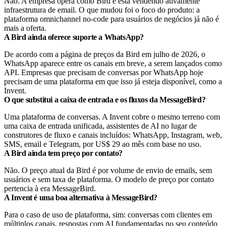
Não. A empresa opera como Bird e está vendendo ativamente
infraestrutura de email. O que mudou foi o foco do produto: a
plataforma omnichannel no-code para usuários de negócios já não é
mais a oferta.
A Bird ainda oferece suporte a WhatsApp?
De acordo com a página de preços da Bird em julho de 2026, o
WhatsApp aparece entre os canais em breve, a serem lançados como
API. Empresas que precisam de conversas por WhatsApp hoje
precisam de uma plataforma em que isso já esteja disponível, como a
Invent.
O que substitui a caixa de entrada e os fluxos da MessageBird?
Uma plataforma de conversas. A Invent cobre o mesmo terreno com
uma caixa de entrada unificada, assistentes de AI no lugar de
construtores de fluxo e canais incluídos: WhatsApp, Instagram, web,
SMS, email e Telegram, por US$ 29 ao mês com base no uso.
A Bird ainda tem preço por contato?
Não. O preço atual da Bird é por volume de envio de emails, sem
usuários e sem taxa de plataforma. O modelo de preço por contato
pertencia à era MessageBird.
A Invent é uma boa alternativa à MessageBird?
Para o caso de uso de plataforma, sim: conversas com clientes em
múltiplos canais, respostas com AI fundamentadas no seu conteúdo