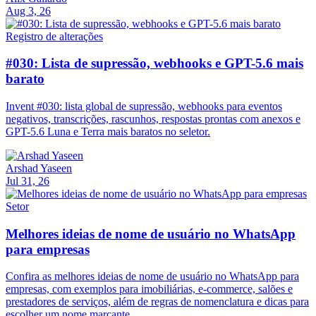
Aug 3, 26
Registro de alterações
#030: Lista de supressão, webhooks e GPT-5.6 mais
barato
Invent #030: lista global de supressão, webhooks para eventos
negativos, transcrições, rascunhos, respostas prontas com anexos e
GPT-5.6 Luna e Terra mais baratos no seletor.
Arshad Yaseen
Jul 31, 26
Setor
Melhores ideias de nome de usuário no WhatsApp
para empresas
Confira as melhores ideias de nome de usuário no WhatsApp para
empresas, com exemplos para imobiliárias, e-commerce, salões e
prestadores de serviços, além de regras de nomenclatura e dicas para
escolher um nome marcante.