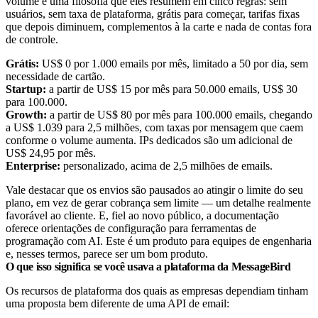
volume e uma filosofia que eles resumem em cinco regras: sem
usuários, sem taxa de plataforma, grátis para começar, tarifas fixas
que depois diminuem, complementos à la carte e nada de contas fora
de controle.
Grátis:
US$ 0 por 1.000 emails por mês, limitado a 50 por dia, sem
necessidade de cartão.
Startup:
a partir de US$ 15 por mês para 50.000 emails, US$ 30
para 100.000.
Growth:
a partir de US$ 80 por mês para 100.000 emails, chegando
a US$ 1.039 para 2,5 milhões, com taxas por mensagem que caem
conforme o volume aumenta. IPs dedicados são um adicional de
US$ 24,95 por mês.
Enterprise:
personalizado, acima de 2,5 milhões de emails.
Vale destacar que os envios são pausados ao atingir o limite do seu
plano, em vez de gerar cobrança sem limite — um detalhe realmente
favorável ao cliente. E, fiel ao novo público, a documentação
oferece orientações de configuração para ferramentas de
programação com AI. Este é um produto para equipes de engenharia
e, nesses termos, parece ser um bom produto.
O que isso significa se você usava a plataforma da MessageBird
Os recursos de plataforma dos quais as empresas dependiam tinham
uma proposta bem diferente de uma API de email: