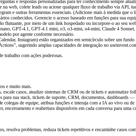
rguntas e respostas personalizadas para ter conhecimento sempre atual
a web, colete leads ou acione qualquer fluxo de trabalho via API, tud
gram e outras ferramentas essenciais. (Adicione mais à medida que o I
 usuários conhecidos. Gerencie o acesso baseado em funções para sua eq
ão flutuante, por meio de um link hospedado ou incorpore-o ao seu web
no, GPT-4.1, GPT-4.1 mini, o3, o3-mini, o4-mini, Claude 4 Sonnet, 
odelo por agente conforme necessário.
s de trabalho com ações poderosas.
tos e muito mais.
 escale casos, atualize sistemas de CRM ou de tickets e automatize fol
dos para sua stack, tickets de suporte, CRM, documentos, dashboards —
e colegas de equipe, atribua funções e interaja com a IA ao vivo ou de
ver, encerramento e reabertura disponíveis em cada conversa para uma c
s, resolva problemas, reduza tickets repetitivos e encaminhe casos co