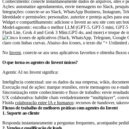
Conhecimento: conecte instantaneamente dados de arquivos, sites e pe
Ações: automatize agendamentos, envie mensagens no Slack, pesquise n
Integrações: conecte-se ao Slack, WhatsApp Business, Instagram, Tele
Identidade e permissões: personalize, autorize e proteja ações para
Widget e compartilhamento: adicione o Invent ao seu site com um bot
Model-agnostic: escolha o melhor LLM (GPT-5, GPT-5 mini, GPT-5 na
Flash Lite, Grok 4 and Grok 3 Mini.GPT-4o, and more) e troque de m
No
Invent
, conecte-se aos seus aplicativos favoritos e obtenha fluxo
O que torna os agentes do Invent únicos?
Agentic AI no Invent significa:
Inteligência contextual: use os dados da sua empresa, wikis, documen
Execução real de ações: marque reuniões, envie mensagens ou e-mails,
Sincronização entre conhecimento e fluxo de trabalho: envie resulta
UX colaborativa: habilite chats verdadeiramente “multiplayer”, convid
Fluida
colaboração entre IA e humanos
: recursos de handover, takeo
Fluxos de trabalho de melhores práticas com agentes do Invent
1. Suporte ao cliente
Responda instantaneamente a perguntas frequentes, acompanhe pedido
2. Vendas e qualificação de leads