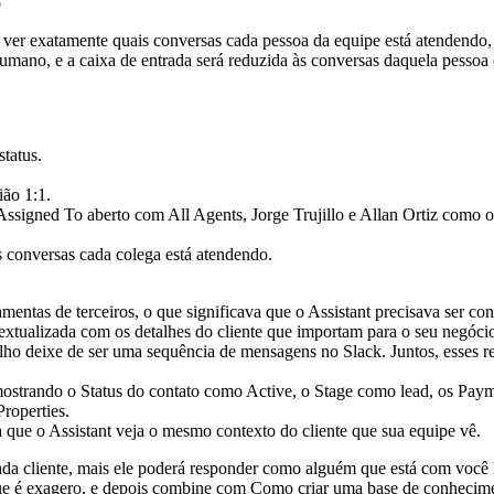
o
 ver exatamente quais conversas cada pessoa da equipe está atendendo, 
humano, e a caixa de entrada será reduzida às conversas daquela pessoa e
tatus.
ião 1:1.
s conversas cada colega está atendendo.
as de terceiros, o que significava que o Assistant precisava ser conec
extualizada com os detalhes do cliente que importam para o seu negócio
lho deixe de ser uma sequência de mensagens no Slack. Juntos, esses r
a que o Assistant veja o mesmo contexto do cliente que sua equipe vê.
ada cliente, mais ele poderá responder como alguém que está com você 
ue é exagero
, e depois combine com
Como criar uma base de conhecime