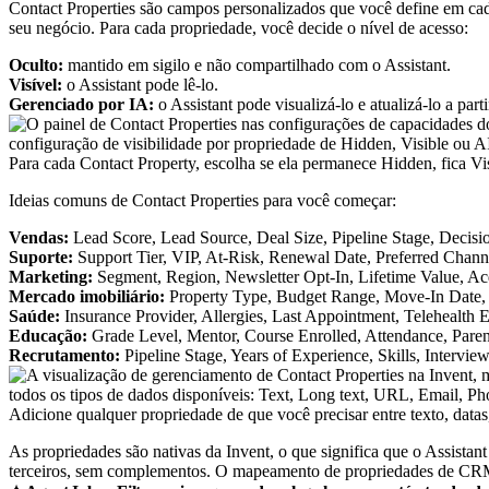
Contact Properties são campos personalizados que você define em cada
seu negócio. Para cada propriedade, você decide o nível de acesso:
Oculto:
mantido em sigilo e não compartilhado com o Assistant.
Visível:
o Assistant pode lê-lo.
Gerenciado por IA:
o Assistant pode visualizá-lo e atualizá-lo a part
Para cada Contact Property, escolha se ela permanece Hidden, fica Visi
Ideias comuns de Contact Properties para você começar:
Vendas:
Lead Score, Lead Source, Deal Size, Pipeline Stage, Decis
Suporte:
Support Tier, VIP, At-Risk, Renewal Date, Preferred Chann
Marketing:
Segment, Region, Newsletter Opt-In, Lifetime Value, Acqu
Mercado imobiliário:
Property Type, Budget Range, Move-In Date,
Saúde:
Insurance Provider, Allergies, Last Appointment, Telehealth El
Educação:
Grade Level, Mentor, Course Enrolled, Attendance, Paren
Recrutamento:
Pipeline Stage, Years of Experience, Skills, Intervi
Adicione qualquer propriedade de que você precisar entre texto, datas,
As propriedades são nativas da Invent, o que significa que o Assista
terceiros, sem complementos. O mapeamento de propriedades de CRM c