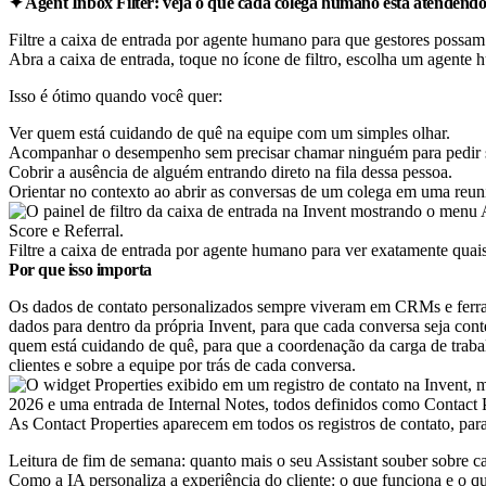
✦ Agent Inbox Filter: veja o que cada colega humano está atendend
Filtre a caixa de entrada por agente humano para que gestores possam
Abra a caixa de entrada, toque no ícone de filtro, escolha um agente 
Isso é ótimo quando você quer:
Ver quem está cuidando de quê na equipe com um simples olhar.
Acompanhar o desempenho sem precisar chamar ninguém para pedir s
Cobrir a ausência de alguém entrando direto na fila dessa pessoa.
Orientar no contexto ao abrir as conversas de um colega em uma reun
Filtre a caixa de entrada por agente humano para ver exatamente quai
Por que isso importa
Os dados de contato personalizados sempre viveram em CRMs e ferrament
dados para dentro da própria Invent, para que cada conversa seja cont
quem está cuidando de quê, para que a coordenação da carga de traba
clientes e sobre a equipe por trás de cada conversa.
As Contact Properties aparecem em todos os registros de contato, par
Leitura de fim de semana: quanto mais o seu Assistant souber sobre c
Como a IA personaliza a experiência do cliente: o que funciona e o q